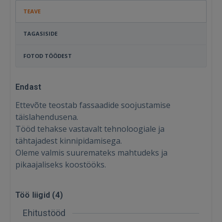
TEAVE
TAGASISIDE
FOTOD TÖÖDEST
Endast
Ettevõte teostab fassaadide soojustamise
täislahendusena.
Tööd tehakse vastavalt tehnoloogiale ja
tähtajadest kinnipidamisega.
Oleme valmis suuremateks mahtudeks ja
pikaajaliseks koostööks.
Sisene
Töö liigid (
4
)
Ehitustööd