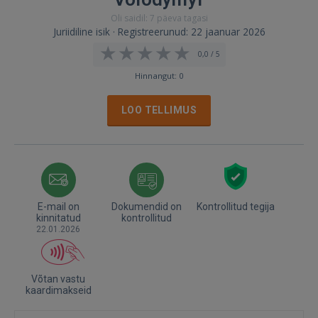
Oli saidil: 7 päeva tagasi
Juriidiline isik · Registreerunud: 22 jaanuar 2026
0,0 / 5
Hinnangut: 0
LOO TELLIMUS
E-mail on
Dokumendid on
Kontrollitud tegija
kinnitatud
kontrollitud
22.01.2026
Võtan vastu
kaardimakseid