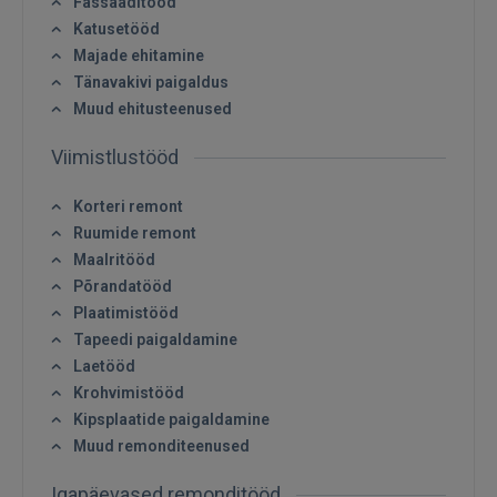
Fassaaditööd
Katusetööd
Majade ehitamine
Tänavakivi paigaldus
Muud ehitusteenused
Sisene
Viimistlustööd
Korteri remont
Ruumide remont
Maalritööd
Põrandatööd
Plaatimistööd
SISENE
Tapeedi paigaldamine
Laetööd
Unustasite parooli?
Jäta mind meelde
Krohvimistööd
Kipsplaatide paigaldamine
FACEBOOK
Muud remonditeenused
Igapäevased remonditööd