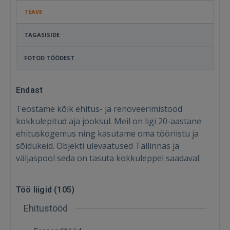
TEAVE
TAGASISIDE
FOTOD TÖÖDEST
Endast
Teostame kõik ehitus- ja renoveerimistööd
kokkulepitud aja jooksul. Meil ​​on ligi 20-aastane
ehituskogemus ning kasutame oma tööriistu ja
sõidukeid. Objekti ülevaatused Tallinnas ja
väljaspool seda on tasuta kokkuleppel saadaval.
Töö liigid (
105
)
Ehitustööd