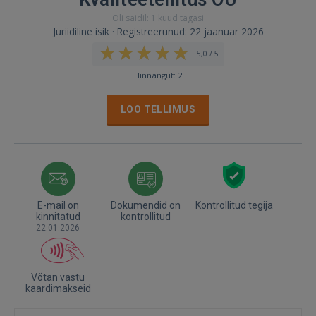
Oli saidil: 1 kuud tagasi
Juriidiline isik · Registreerunud: 22 jaanuar 2026
5,0 / 5
Hinnangut: 2
LOO TELLIMUS
E-mail on
Dokumendid on
Kontrollitud tegija
kinnitatud
kontrollitud
22.01.2026
Võtan vastu
kaardimakseid