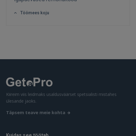
GOOGLE
Töömees koju
 Sign in with Apple
Ei ole veel registreerunud?
REGISTREERIMINE
Kiireim viis leidmaks usaldusväärset spetsialisti mistahes
ülesande jaoks.
Täpsem teave meie kohta
Kuidas see töötab