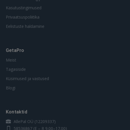
Kasutustingimused
Privaatsuspoliitika
Eelistuste haldamine
GetaPro
Meist
Tagasiside
Küsimused ja vastused
Blogi
Kontaktid
AllePal OÜ (12209337)
58536867
(E – R 9.00–17.00)