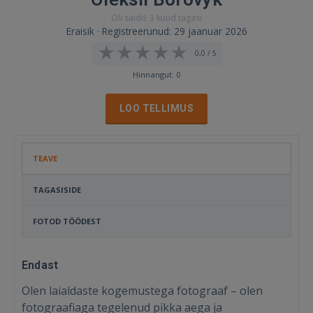
Oli saidil: 3 kuud tagasi
Eraisik · Registreerunud: 29 jaanuar 2026
0,0 / 5
Hinnangut: 0
LOO TELLIMUS
TEAVE
TAGASISIDE
FOTOD TÖÖDEST
Endast
Olen laialdaste kogemustega fotograaf – olen
fotograafiaga tegelenud pikka aega ja