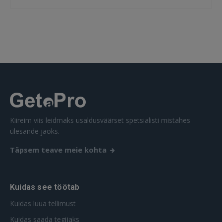
SISENE
Unustasite parooli?
Jäta mind meelde
FACEBOOK
GOOGLE
Kiireim viis leidmaks usaldusväärset spetsialisti mistahes
 Sign in with Apple
ülesande jaoks.
Täpsem teave meie kohta
Ei ole veel registreerunud?
REGISTREERIMINE
Kuidas see töötab
Kuidas luua tellimust
Kuidas saada tegijaks