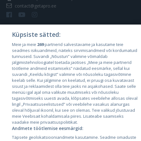
contact@getapro.ee
Küpsiste sätted:
Riigid
Meie ja meie
269
partnerid salvestavame ja kasutame teie
seadmes isikuandmeid, näiteks sirvimisandmeid või kordumatuid
Eesti
tunnuseid. Suvandi „Nõustun” valimine võimaldab
Läti
jälgimistehnoloogiatel toetada jaotises „Meie ja meie partnerid
töötleme andmeid esitamiseks” näidatud eesmärke, sellal kui
Leedu
suvandi „Keeldu kõigist” valimine või nõusoleku tagasivõtmine
keelab selle. Kui jälgimine on keelatud, ei pruugi osa kuvatavast
sisust ja reklaamidest olla teie jaoks nii asjakohased. Saate selle
menüü igal ajal oma valikute muutmiseks või nõusoleku
tagasivõtmiseks uuesti avada, klõpsates veebilehe allosas oleval
lingil „Privaatsuseelistused” või veebilehe vasakus alanurgas
oleval hõljuval ikoonil, kui see on olemas. Teie valikud jõustuvad
meie Veebisait kohaldamisala piires. Lisateabe saamiseks
vaadake meie privaatsuspoliitikat.
Andmete töötlemise eesmärgid:
City24.lv
CVbankas.lt
Täpsete geolokatsiooniandmete kasutamine. Seadme omaduste
City24.ee
Kainos.lt