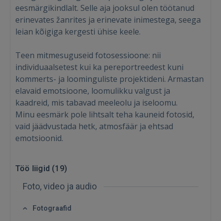
eesmärgikindlalt. Selle aja jooksul olen töötanud
erinevates žanrites ja erinevate inimestega, seega
leian kõigiga kergesti ühise keele.
Teen mitmesuguseid fotosessioone: nii
individuaalsetest kui ka pereportreedest kuni
kommerts- ja loominguliste projektideni. Armastan
elavaid emotsioone, loomulikku valgust ja
kaadreid, mis tabavad meeleolu ja iseloomu.
Minu eesmärk pole lihtsalt teha kauneid fotosid,
vaid jäädvustada hetk, atmosfäär ja ehtsad
emotsioonid.
Sisene
Töö liigid (
19
)
Foto, video ja audio
Fotograafid