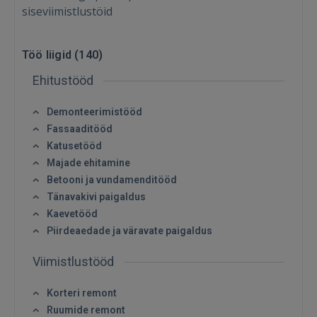
siseviimistlustöid
Töö liigid (
140
)
Ehitustööd
Demonteerimistööd
Fassaaditööd
Katusetööd
Majade ehitamine
Betooni ja vundamenditööd
Tänavakivi paigaldus
Kaevetööd
Piirdeaedade ja väravate paigaldus
Viimistlustööd
Korteri remont
Ruumide remont