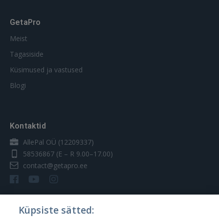
GetaPro
Meist
Tagasiside
Küsimused ja vastused
Blogi
Kontaktid
AllePal OÜ (12209337)
58536867
(E – R 9.00–17.00)
contact@getapro.ee
Küpsiste sätted: