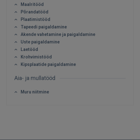
Maalritööd
Sisene
Põrandatööd
Plaatimistööd
Tapeedi paigaldamine
Akende vahetamine ja paigaldamine
Uste paigaldamine
Laetööd
Krohvimistööd
SISENE
Kipsplaatide paigaldamine
Unustasite parooli?
Jäta mind meelde
Aia- ja mullatööd
Muru niitmine
FACEBOOK
GOOGLE
 Sign in with Apple