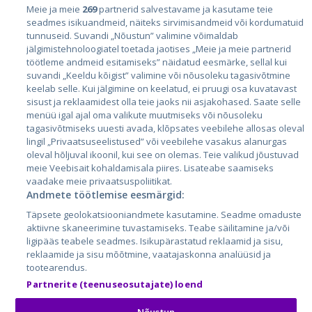
Riigid
Meie ja meie
269
partnerid salvestavame ja kasutame teie
seadmes isikuandmeid, näiteks sirvimisandmeid või kordumatuid
Eesti
tunnuseid. Suvandi „Nõustun” valimine võimaldab
Läti
jälgimistehnoloogiatel toetada jaotises „Meie ja meie partnerid
töötleme andmeid esitamiseks” näidatud eesmärke, sellal kui
Leedu
suvandi „Keeldu kõigist” valimine või nõusoleku tagasivõtmine
keelab selle. Kui jälgimine on keelatud, ei pruugi osa kuvatavast
sisust ja reklaamidest olla teie jaoks nii asjakohased. Saate selle
menüü igal ajal oma valikute muutmiseks või nõusoleku
tagasivõtmiseks uuesti avada, klõpsates veebilehe allosas oleval
lingil „Privaatsuseelistused” või veebilehe vasakus alanurgas
oleval hõljuval ikoonil, kui see on olemas. Teie valikud jõustuvad
meie Veebisait kohaldamisala piires. Lisateabe saamiseks
vaadake meie privaatsuspoliitikat.
Andmete töötlemise eesmärgid:
City24.lv
CVbankas.lt
Täpsete geolokatsiooniandmete kasutamine. Seadme omaduste
City24.ee
Kainos.lt
aktiivne skaneerimine tuvastamiseks. Teabe säilitamine ja/või
GetaPro.lv
Paslaugos.lt
ligipääs teabele seadmes. Isikupärastatud reklaamid ja sisu,
GetaPro.ee
auto24.ee
reklaamide ja sisu mõõtmine, vaatajaskonna analüüsid ja
tootearendus.
Skelbiu.lt
KV.ee
Partnerite (teenuseosutajate) loend
Autoplius.lt
Osta.ee
Aruodas.lt
KuldneBörs.ee