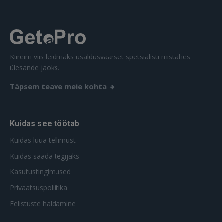
Ei ole veel registreerunud?
REGISTREERIMINE
Kiireim viis leidmaks usaldusväärset spetsialisti mistahes
ülesande jaoks.
Täpsem teave meie kohta
Kuidas see töötab
Kuidas luua tellimust
Kuidas saada tegijaks
Kasutustingimused
Privaatsuspoliitika
Eelistuste haldamine