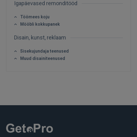
Igapäevased remonditööd
Töömees koju
Mööbli kokkupanek
Disain, kunst, reklaam
SISENE
Sisekujundaja teenused
Muud disainiteenused
Unustasite parooli?
Jäta mind meelde
FACEBOOK
GOOGLE
 Sign in with Apple
Ei ole veel registreerunud?