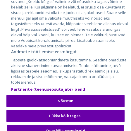
suvandi „Keeldu kõigist” valimine või nõusoleku tagasivõtmine
keelab selle. Kui jälgimine on keelatud, ei pruugi osa kuvatavast
sisust ja reklaamidest olla teie jaoks nii asjakohased. Saate selle
menüü igal ajal oma valikute muutmiseks või nõusoleku
tagasivõtmiseks uuesti avada, klõpsates veebilehe allosas oleval
lingil „Privaatsuseelistused” või veebilehe vasakus alanurgas
oleval hõljuval ikoonil, kui see on olemas. Teie valikud jõustuvad
meie Veebisait kohaldamisala piires. Lisateabe saamiseks
vaadake meie privaatsuspoliitikat.
Andmete töötlemise eesmärgid:
City24.lv
CVbankas.lt
Täpsete geolokatsiooniandmete kasutamine. Seadme omaduste
City24.ee
Kainos.lt
aktiivne skaneerimine tuvastamiseks. Teabe säilitamine ja/või
GetaPro.lv
Paslaugos.lt
ligipääs teabele seadmes. Isikupärastatud reklaamid ja sisu,
GetaPro.ee
auto24.ee
reklaamide ja sisu mõõtmine, vaatajaskonna analüüsid ja
tootearendus.
Skelbiu.lt
KV.ee
Partnerite (teenuseosutajate) loend
Autoplius.lt
Osta.ee
Aruodas.lt
KuldneBörs.ee
Nõustun
Lükka kõik tagasi
© 2026 GetaPro. Kõik õigused kaitstud.
Kuva kõik eesmärgid