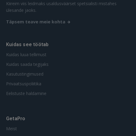
Kiireim viis leidmaks usaldusväärset spetsialisti mistahes
REGISTREERIMINE
ülesande jaoks.
Täpsem teave meie kohta
Kuidas see töötab
Kuidas luua tellimust
Kuidas saada tegijaks
Kasutustingimused
Privaatsuspoliitika
Eelistuste haldamine
GetaPro
Meist