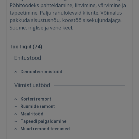
Põhitöödeks pahteldamine, lihvimine, värvimine ja
tapeetimine. Palju rahulolevaid kliente. Võimalus
pakkuda sisustusnõu, koostöö sisekujundajaga.
Soome, inglise ja vene keel.
Töö liigid (
74
)
Ehitustööd
Demonteerimistööd
Viimistlustööd
Korteri remont
Ruumide remont
Maalritööd
Tapeedi paigaldamine
Muud remonditeenused
Sisene