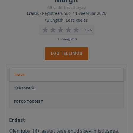
Oli saidil: 1 kuud tagasi
Eraisik · Registreerunud: 11 veebruar 2026
English, Eesti keeles
0,0 / 5
Hinnangut: 0
LOO TELLIMUS
TEAVE
TAGASISIDE
FOTOD TÖÖDEST
Endast
Olen juba 14+ aastat tegelenud siseviimistlusega.