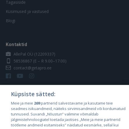
Tagasiside
Küsimused ja vastused
Blogi
Kontaktid
AllePal OÜ (12209337)
58536867
(E – R 9.00–17.00)
contact@getapro.ee
Küpsiste sätted:
Riigid
Meie ja meie
269
partnerid salvestavame ja kasutame teie
seadmes isikuandmeid, näiteks sirvimisandmeid või kordumatuid
Eesti
tunnuseid. Suvandi „Nõustun” valimine võimaldab
Läti
jälgimistehnoloogiatel toetada jaotises „Meie ja meie partnerid
töötleme andmeid esitamiseks” näidatud eesmärke, sellal kui
Leedu