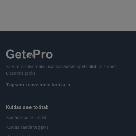
SISENE
Unustasite parooli?
Jäta mind meelde
FACEBOOK
GOOGLE
Kiireim viis leidmaks usaldusväärset spetsialisti mistahes
ülesande jaoks.
 Sign in with Apple
Täpsem teave meie kohta
Ei ole veel registreerunud?
REGISTREERIMINE
Kuidas see töötab
Kuidas luua tellimust
Kuidas saada tegijaks