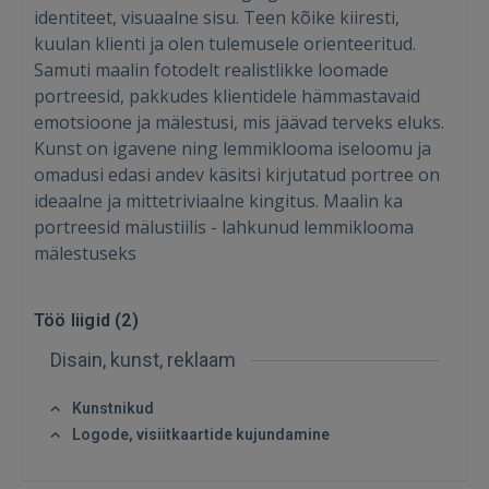
identiteet, visuaalne sisu. Teen kõike kiiresti,
kuulan klienti ja olen tulemusele orienteeritud.
Samuti maalin fotodelt realistlikke loomade
portreesid, pakkudes klientidele hämmastavaid
emotsioone ja mälestusi, mis jäävad terveks eluks.
Kunst on igavene ning lemmiklooma iseloomu ja
omadusi edasi andev käsitsi kirjutatud portree on
ideaalne ja mittetriviaalne kingitus. Maalin ka
portreesid mälustiilis - lahkunud lemmiklooma
mälestuseks
Töö liigid (
2
)
Sisene
Disain, kunst, reklaam
Kunstnikud
Logode, visiitkaartide kujundamine