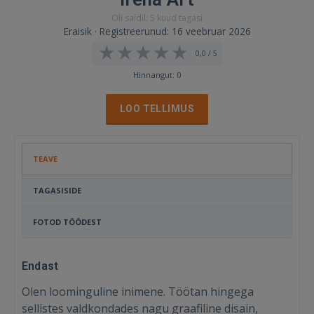
Oli saidil: 5 kuud tagasi
Eraisik · Registreerunud: 16 veebruar 2026
0,0 / 5
Hinnangut: 0
LOO TELLIMUS
TEAVE
TAGASISIDE
FOTOD TÖÖDEST
Endast
Olen loominguline inimene. Töötan hingega
sellistes valdkondades nagu graafiline disain,