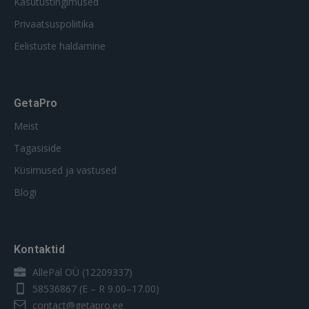
Kasutustingimused
Privaatsuspoliitika
Eelistuste haldamine
GetaPro
Meist
Tagasiside
Küsimused ja vastused
Blogi
Kontaktid
AllePal OÜ (12209337)
58536867
(E – R 9.00–17.00)
contact@getapro.ee