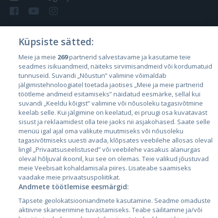
Küpsiste sätted:
Riigid
Meie ja meie
269
partnerid salvestavame ja kasutame teie
seadmes isikuandmeid, näiteks sirvimisandmeid või kordumatuid
Eesti
tunnuseid. Suvandi „Nõustun” valimine võimaldab
Läti
jälgimistehnoloogiatel toetada jaotises „Meie ja meie partnerid
töötleme andmeid esitamiseks” näidatud eesmärke, sellal kui
Leedu
suvandi „Keeldu kõigist” valimine või nõusoleku tagasivõtmine
keelab selle. Kui jälgimine on keelatud, ei pruugi osa kuvatavast
sisust ja reklaamidest olla teie jaoks nii asjakohased. Saate selle
menüü igal ajal oma valikute muutmiseks või nõusoleku
tagasivõtmiseks uuesti avada, klõpsates veebilehe allosas oleval
lingil „Privaatsuseelistused” või veebilehe vasakus alanurgas
oleval hõljuval ikoonil, kui see on olemas. Teie valikud jõustuvad
meie Veebisait kohaldamisala piires. Lisateabe saamiseks
vaadake meie privaatsuspoliitikat.
Andmete töötlemise eesmärgid:
City24.lv
CVbankas.lt
Täpsete geolokatsiooniandmete kasutamine. Seadme omaduste
City24.ee
Kainos.lt
aktiivne skaneerimine tuvastamiseks. Teabe säilitamine ja/või
GetaPro.lv
Paslaugos.lt