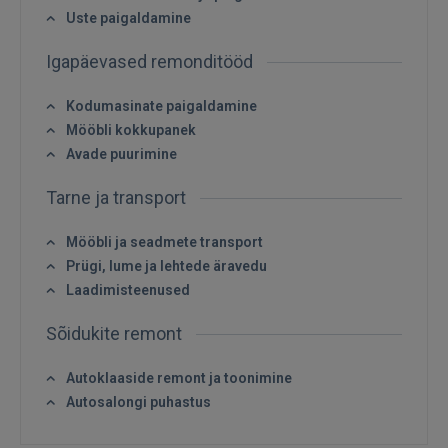
Uste paigaldamine
Igapäevased remonditööd
Kodumasinate paigaldamine
Sisene
Mööbli kokkupanek
Avade puurimine
Tarne ja transport
Mööbli ja seadmete transport
Prügi, lume ja lehtede äravedu
SISENE
Laadimisteenused
Unustasite parooli?
Jäta mind meelde
Sõidukite remont
Autoklaaside remont ja toonimine
FACEBOOK
Autosalongi puhastus
GOOGLE