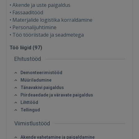
• Akende ja uste paigaldus
• Fassaaditööd
• Materjalide logistika korraldamine
• Personalijuhtimine
• Töö tööriistade ja seadmetega
Töö liigid (
97
)
Ehitustööd
Demonteerimistööd
Müüriladumine
Tänavakivi paigaldus
Piirdeaedade ja väravate paigaldus
Lihttööd
Tellingud
Viimistlustööd
Akende vahetamine ja paigaldamine