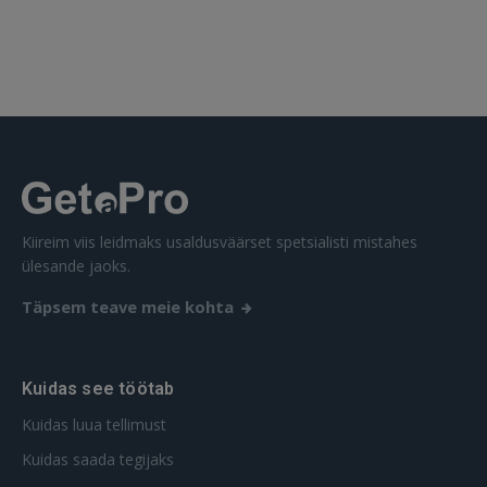
 Sign in with Apple
Ei ole veel registreerunud?
REGISTREERIMINE
Kiireim viis leidmaks usaldusväärset spetsialisti mistahes
ülesande jaoks.
Täpsem teave meie kohta
Kuidas see töötab
Kuidas luua tellimust
Kuidas saada tegijaks