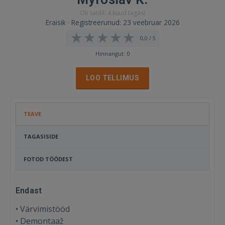
Oli saidil: 4 kuud tagasi
Eraisik · Registreerunud: 23 veebruar 2026
0,0 / 5
Hinnangut: 0
LOO TELLIMUS
TEAVE
TAGASISIDE
FOTOD TÖÖDEST
Endast
• Värvimistööd
• Demontaaž