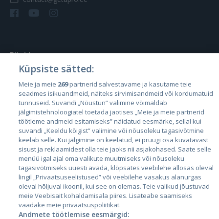
Riigid
Küpsiste sätted:
Eesti
Meie ja meie
269
partnerid salvestavame ja kasutame teie
Läti
seadmes isikuandmeid, näiteks sirvimisandmeid või kordumatuid
Leedu
tunnuseid. Suvandi „Nõustun” valimine võimaldab
jälgimistehnoloogiatel toetada jaotises „Meie ja meie partnerid
töötleme andmeid esitamiseks” näidatud eesmärke, sellal kui
suvandi „Keeldu kõigist” valimine või nõusoleku tagasivõtmine
keelab selle. Kui jälgimine on keelatud, ei pruugi osa kuvatavast
sisust ja reklaamidest olla teie jaoks nii asjakohased. Saate selle
menüü igal ajal oma valikute muutmiseks või nõusoleku
tagasivõtmiseks uuesti avada, klõpsates veebilehe allosas oleval
lingil „Privaatsuseelistused” või veebilehe vasakus alanurgas
oleval hõljuval ikoonil, kui see on olemas. Teie valikud jõustuvad
City24.lv
CVbankas.lt
meie Veebisait kohaldamisala piires. Lisateabe saamiseks
vaadake meie privaatsuspoliitikat.
City24.ee
Kainos.lt
Andmete töötlemise eesmärgid:
GetaPro.lv
Paslaugos.lt