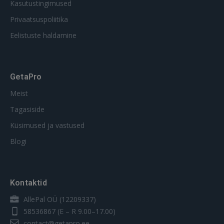
Kasutustingimused
Privaatsuspoliitika
Eelistuste haldamine
GetaPro
Meist
Tagasiside
Küsimused ja vastused
Blogi
Kontaktid
AllePal OÜ (12209337)
58536867
(E – R 9.00–17.00)
contact@getapro.ee