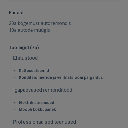
Endast
20a kogemust autoremondis
10a autode müügis
Töö liigid (
75
)
Ehitustööd
Küttesüsteemid
Konditsioneeride ja ventilatsiooni paigaldus
Igapäevased remonditööd
Elektriku teenused
Mööbli kokkupanek
Professionaalsed teenused