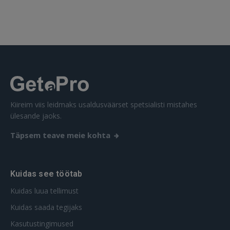
 Sign in with Apple
Ei ole veel registreerunud?
REGISTREERIMINE
Kiireim viis leidmaks usaldusväärset spetsialisti mistahes
ülesande jaoks.
Täpsem teave meie kohta
Kuidas see töötab
Kuidas luua tellimust
Kuidas saada tegijaks
Kasutustingimused