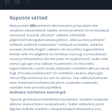
Küpsiste sätted:
Riigid
Meie ja meie
269
partnerid salvestavame ja kasutame teie
seadmes isikuandmeid, näiteks sirvimisandmeid või kordumatuid
Eesti
tunnuseid. Suvandi „Nõustun” valimine võimaldab
Läti
jälgimistehnoloogiatel toetada jaotises „Meie ja meie partnerid
töötleme andmeid esitamiseks” näidatud eesmärke, sellal kui
Leedu
suvandi „Keeldu kõigist” valimine või nõusoleku tagasivõtmine
keelab selle. Kui jälgimine on keelatud, ei pruugi osa kuvatavast
sisust ja reklaamidest olla teie jaoks nii asjakohased. Saate selle
menüü igal ajal oma valikute muutmiseks või nõusoleku
tagasivõtmiseks uuesti avada, klõpsates veebilehe allosas oleval
lingil „Privaatsuseelistused” või veebilehe vasakus alanurgas
oleval hõljuval ikoonil, kui see on olemas. Teie valikud jõustuvad
meie Veebisait kohaldamisala piires. Lisateabe saamiseks
vaadake meie privaatsuspoliitikat.
Andmete töötlemise eesmärgid:
City24.lv
CVbankas.lt
Täpsete geolokatsiooniandmete kasutamine. Seadme omaduste
City24.ee
Kainos.lt
aktiivne skaneerimine tuvastamiseks. Teabe säilitamine ja/või
GetaPro.lv
Paslaugos.lt
ligipääs teabele seadmes. Isikupärastatud reklaamid ja sisu,