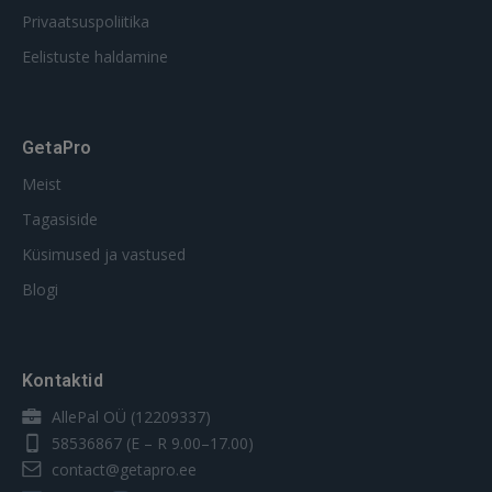
Privaatsuspoliitika
Eelistuste haldamine
GetaPro
Meist
Tagasiside
Küsimused ja vastused
Blogi
Kontaktid
AllePal OÜ (12209337)
58536867
(E – R 9.00–17.00)
contact@getapro.ee