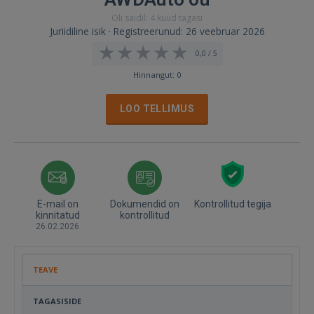
Oli saidil: 4 kuud tagasi
Juriidiline isik · Registreerunud: 26 veebruar 2026
0,0 / 5
Hinnangut: 0
LOO TELLIMUS
E-mail on
Dokumendid on
Kontrollitud tegija
kinnitatud
kontrollitud
26.02.2026
TEAVE
TAGASISIDE