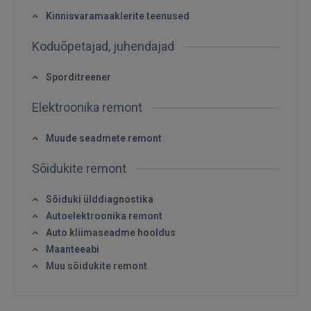
Kinnisvaramaaklerite teenused
Koduõpetajad, juhendajad
Sisene
Sporditreener
Elektroonika remont
Muude seadmete remont
Sõidukite remont
SISENE
Sõiduki ülddiagnostika
Unustasite parooli?
Jäta mind meelde
Autoelektroonika remont
Auto kliimaseadme hooldus
FACEBOOK
Maanteeabi
Muu sõidukite remont
GOOGLE