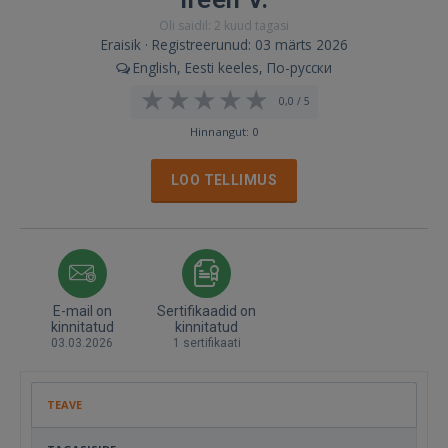
Oli saidil: 2 kuud tagasi
Eraisik · Registreerunud: 03 märts 2026
English, Eesti keeles, По-русски
0,0 / 5
Hinnangut: 0
LOO TELLIMUS
E-mail on
Sertifikaadid on
kinnitatud
kinnitatud
03.03.2026
1 sertifikaati
TEAVE