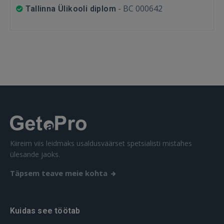
-
BC 000642
Tallinna Ülikooli diplom
SISENE
Unustasite parooli?
Jäta mind meelde
FACEBOOK
GOOGLE
 Sign in with Apple
Kiireim viis leidmaks usaldusväärset spetsialisti mistahes
ülesande jaoks.
Ei ole veel registreerunud?
Täpsem teave meie kohta
REGISTREERIMINE
Kuidas see töötab