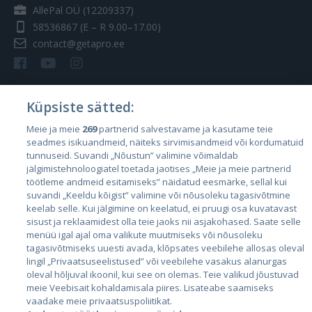
AllePal OÜ (12209337)
58536867
(E – R 9.00–17.00)
contact@getapro.ee
Küpsiste sätted:
Riigid
Meie ja meie
269
partnerid salvestavame ja kasutame teie
seadmes isikuandmeid, näiteks sirvimisandmeid või kordumatuid
Eesti
tunnuseid. Suvandi „Nõustun” valimine võimaldab
Läti
jälgimistehnoloogiatel toetada jaotises „Meie ja meie partnerid
töötleme andmeid esitamiseks” näidatud eesmärke, sellal kui
Leedu
suvandi „Keeldu kõigist” valimine või nõusoleku tagasivõtmine
keelab selle. Kui jälgimine on keelatud, ei pruugi osa kuvatavast
sisust ja reklaamidest olla teie jaoks nii asjakohased. Saate selle
menüü igal ajal oma valikute muutmiseks või nõusoleku
tagasivõtmiseks uuesti avada, klõpsates veebilehe allosas oleval
lingil „Privaatsuseelistused” või veebilehe vasakus alanurgas
oleval hõljuval ikoonil, kui see on olemas. Teie valikud jõustuvad
meie Veebisait kohaldamisala piires. Lisateabe saamiseks
vaadake meie privaatsuspoliitikat.