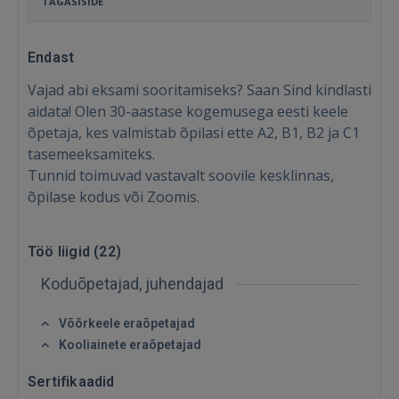
TAGASISIDE
Endast
Vajad abi eksami sooritamiseks? Saan Sind kindlasti
aidata! Olen 30-aastase kogemusega eesti keele
õpetaja, kes valmistab õpilasi ette A2, B1, B2 ja C1
tasemeeksamiteks.
Tunnid toimuvad vastavalt soovile kesklinnas,
õpilase kodus või Zoomis.
Töö liigid (
22
)
Koduõpetajad, juhendajad
Sisene
Võõrkeele eraõpetajad
Kooliainete eraõpetajad
Sertifikaadid