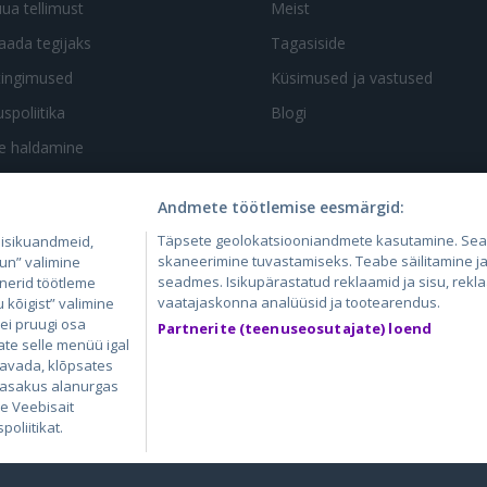
uua tellimust
Meist
aada tegijaks
Tagasiside
tingimused
Küsimused ja vastused
spoliitika
Blogi
te haldamine
Andmete töötlemise eesmärgid:
Täpsete geolokatsiooniandmete kasutamine. Se
 isikuandmeid,
skaneerimine tuvastamiseks. Teabe säilitamine ja/
un” valimine
seadmes. Isikupärastatud reklaamid ja sisu, rekl
tnerid töötleme
4.lv
GetaPro.lv
Skelbiu.lt
Aruodas.lt
Kain
vaatajaskonna analüüsid ja tootearendus.
kõigist” valimine
24.ee
GetaPro.ee
Autoplius.lt
CVbankas.lt
Pas
 ei pruugi osa
Partnerite (teenuseosutajate) loend
ate selle menüü igal
 avada, klõpsates
 vasakus alanurgas
ie Veebisait
oliitikat.