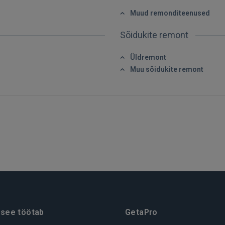
FACEBOOK
Muud remonditeenused
Sõidukite remont
GOOGLE
Üldremont
 Sign in with Apple
Muu sõidukite remont
Ei ole veel registreerunud?
REGISTREERIMINE
 see töötab
GetaPro