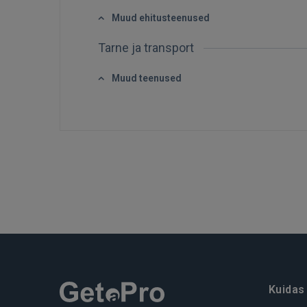
Muud ehitusteenused
Tarne ja transport
Muud teenused
Kuidas