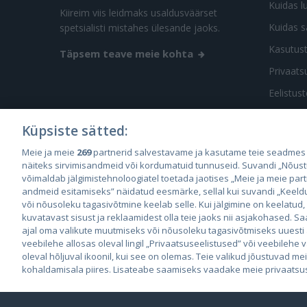
Kuidas l
Kiireim viis leidmaks usaldusväärset
Kuidas s
spetsialisti mistahes ülesande jaoks.
Kasutus
Täpsem teave meie kohta
Privaatsu
Eelistus
Küpsiste sätted:
Meie ja meie
269
partnerid salvestavame ja kasutame teie seadmes
näiteks sirvimisandmeid või kordumatuid tunnuseid. Suvandi „Nõust
võimaldab jälgimistehnoloogiatel toetada jaotises „Meie ja meie par
City2
andmeid esitamiseks” näidatud eesmärke, sellal kui suvandi „Keeldu 
City
või nõusoleku tagasivõtmine keelab selle. Kui jälgimine on keelatud,
kuvatavast sisust ja reklaamidest olla teie jaoks nii asjakohased. Sa
ajal oma valikute muutmiseks või nõusoleku tagasivõtmiseks uuesti
veebilehe allosas oleval lingil „Privaatsuseelistused” või veebilehe
oleval hõljuval ikoonil, kui see on olemas. Teie valikud jõustuvad me
Janar K
KÜSI PAKKUMIST
kohaldamisala piires. Lisateabe saamiseks vaadake meie privaatsusp
© 2026 GetaPro. Kõik õigused kaitstud.