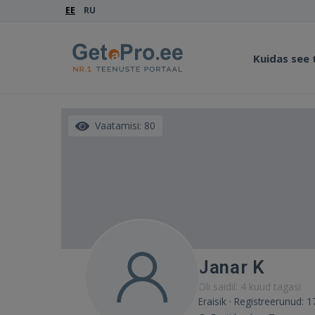
EE
RU
Kuidas see
Vaatamisi: 80
Janar K
Oli saidil: 4 kuud tagasi
Eraisik · Registreerunud: 