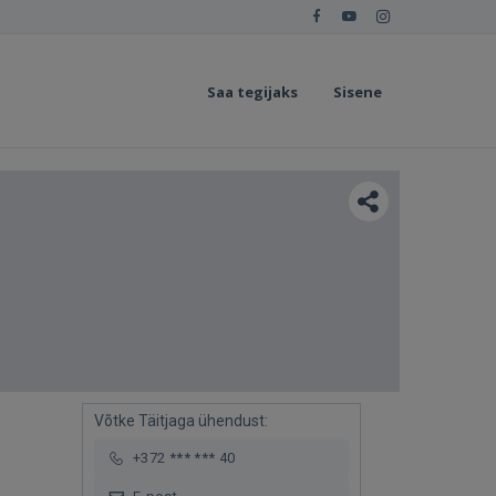
Saa tegijaks
Sisene
Võtke Täitjaga ühendust:
+372 *** *** 40