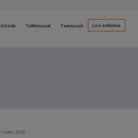
Loo tellimus
 töötab
Tellimused
Teenused
17 märts 2026