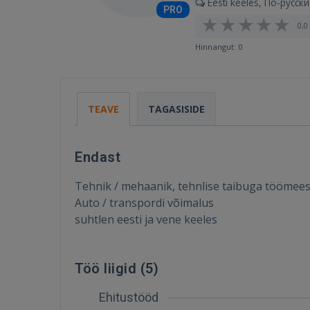
Eesti keeles, По-русски
PRO
0,0 
Hinnangut: 0
TEAVE
TAGASISIDE
Endast
Tehnik / mehaanik, tehnlise taibuga töömee
Auto / transpordi võimalus
suhtlen eesti ja vene keeles
Töö liigid (
5
)
Ehitustööd