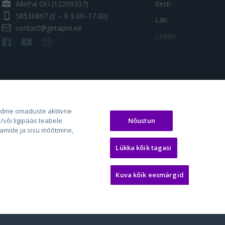
AllePal OÜ (12209337)
Eesti
58536867
(E – R 9.00–17.00)
Läti
contact@getapro.ee
Leedu
adme omaduste aktiivne
Nõustun
või ligipääs teabele
aamide ja sisu mõõtmine,
os.lt
auto24.ee
Osta.ee
Lükka kõik tagasi
laugos.lt
KV.ee
KuldneBörs.ee
Kuva kõik eesmärgid