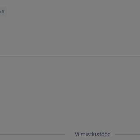
/ 5
Sisene
s
SISENE
Unustasite parooli?
Jäta mind meelde
Viimistlustööd