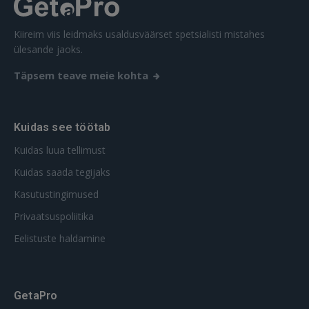
FACEBOOK
Kiireim viis leidmaks usaldusväärset spetsialisti mistahes
ülesande jaoks.
GOOGLE
Täpsem teave meie kohta
 Sign in with Apple
Kuidas see töötab
Ei ole veel registreerunud?
Kuidas luua tellimust
Kuidas saada tegijaks
REGISTREERIMINE
Kasutustingimused
Privaatsuspoliitika
Eelistuste haldamine
GetaPro