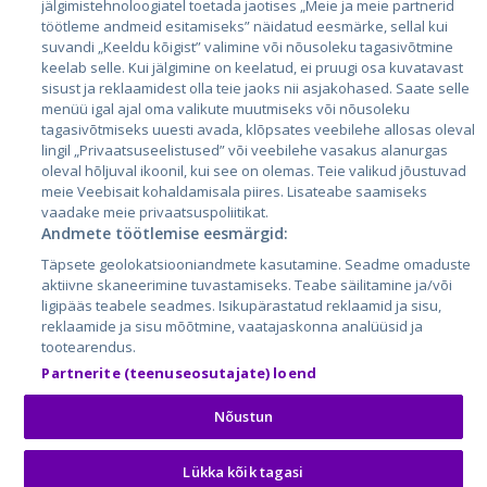
Läti
jälgimistehnoloogiatel toetada jaotises „Meie ja meie partnerid
töötleme andmeid esitamiseks” näidatud eesmärke, sellal kui
Leedu
suvandi „Keeldu kõigist” valimine või nõusoleku tagasivõtmine
keelab selle. Kui jälgimine on keelatud, ei pruugi osa kuvatavast
sisust ja reklaamidest olla teie jaoks nii asjakohased. Saate selle
menüü igal ajal oma valikute muutmiseks või nõusoleku
tagasivõtmiseks uuesti avada, klõpsates veebilehe allosas oleval
lingil „Privaatsuseelistused” või veebilehe vasakus alanurgas
oleval hõljuval ikoonil, kui see on olemas. Teie valikud jõustuvad
meie Veebisait kohaldamisala piires. Lisateabe saamiseks
vaadake meie privaatsuspoliitikat.
Andmete töötlemise eesmärgid:
City24.lv
CVbankas.lt
Täpsete geolokatsiooniandmete kasutamine. Seadme omaduste
City24.ee
Kainos.lt
aktiivne skaneerimine tuvastamiseks. Teabe säilitamine ja/või
GetaPro.lv
Paslaugos.lt
ligipääs teabele seadmes. Isikupärastatud reklaamid ja sisu,
GetaPro.ee
auto24.ee
reklaamide ja sisu mõõtmine, vaatajaskonna analüüsid ja
tootearendus.
Skelbiu.lt
KV.ee
Partnerite (teenuseosutajate) loend
Autoplius.lt
Osta.ee
Aruodas.lt
KuldneBörs.ee
Nõustun
Lükka kõik tagasi