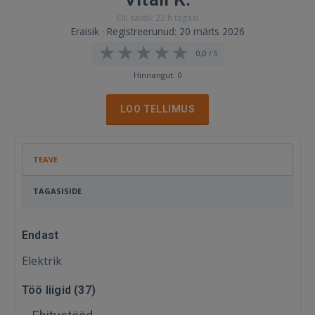
Oli saidil: 22 h tagasi
Eraisik · Registreerunud: 20 märts 2026
0,0 / 5
Hinnangut: 0
LOO TELLIMUS
TEAVE
TAGASISIDE
Endast
Elektrik
Töö liigid (
37
)