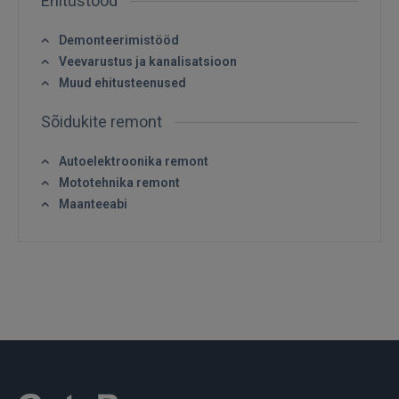
Ehitustööd
Demonteerimistööd
Veevarustus ja kanalisatsioon
Muud ehitusteenused
Sõidukite remont
Autoelektroonika remont
Mototehnika remont
Sisene
Maanteeabi
SISENE
Unustasite parooli?
Jäta mind meelde