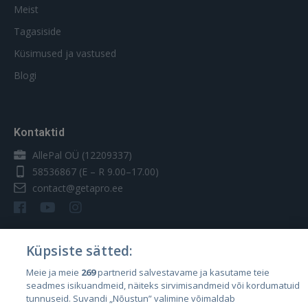
Meist
Tagasiside
Küsimused ja vastused
Blogi
Kontaktid
AllePal OÜ (12209337)
58536867
(E – R 9.00–17.00)
contact@getapro.ee
Küpsiste sätted:
Riigid
Meie ja meie
269
partnerid salvestavame ja kasutame teie
seadmes isikuandmeid, näiteks sirvimisandmeid või kordumatuid
Eesti
tunnuseid. Suvandi „Nõustun” valimine võimaldab