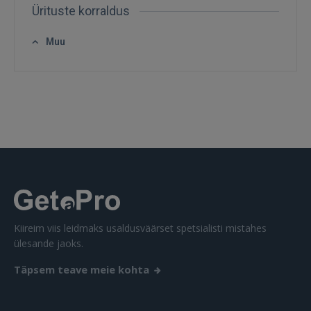
Ürituste korraldus
Muu
SISENE
Unustasite parooli?
Jäta mind meelde
FACEBOOK
GOOGLE
 Sign in with Apple
Kiireim viis leidmaks usaldusväärset spetsialisti mistahes
ülesande jaoks.
Ei ole veel registreerunud?
Täpsem teave meie kohta
REGISTREERIMINE