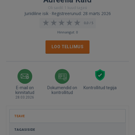
Oli saidil: 1 kuud tagasi
Juriidiline isik · Registreerunud: 28 märts 2026
0,0 / 5
Hinnangut: 0
LOO TELLIMUS
E-mail on
Dokumendid on
Kontrollitud tegija
kinnitatud
kontrollitud
28.03.2026
TEAVE
TAGASISIDE