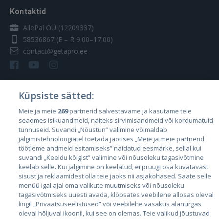
Kontaktid
AllePal OÜ (12209337)
58536867
(E – R 9.00–17.00)
contact@getapro.ee
Küpsiste sätted:
Riigid
Meie ja meie
269
partnerid salvestavame ja kasutame teie
seadmes isikuandmeid, näiteks sirvimisandmeid või kordumatuid
Eesti
tunnuseid. Suvandi „Nõustun” valimine võimaldab
Läti
jälgimistehnoloogiatel toetada jaotises „Meie ja meie partnerid
töötleme andmeid esitamiseks” näidatud eesmärke, sellal kui
Leedu
suvandi „Keeldu kõigist” valimine või nõusoleku tagasivõtmine
keelab selle. Kui jälgimine on keelatud, ei pruugi osa kuvatavast
sisust ja reklaamidest olla teie jaoks nii asjakohased. Saate selle
menüü igal ajal oma valikute muutmiseks või nõusoleku
tagasivõtmiseks uuesti avada, klõpsates veebilehe allosas oleval
lingil „Privaatsuseelistused” või veebilehe vasakus alanurgas
oleval hõljuval ikoonil, kui see on olemas. Teie valikud jõustuvad