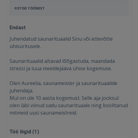
FOTOD TÖÖDEST
Endast
Juhendatud saunarituaalid Sinu või ettevõtte
ühisüritusele.
Saunarituaalid aitavad lõõgastuda, maandada
stressi ja luua meeldejääva ühise kogemuse.
Olen Aureelia, saunameister ja saunarituaalide
juhendaja.
Mul on üle 10 aasta kogemust. Selle aja jooksul
olen läbi viinud sadu saunarituaale ning koolitanud
mitmeid uusi saunameistreid.
Sisene
Töö liigid (
1
)