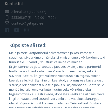
Kontaktid
AllePal OÜ (12209337)
58536867
(E – R 9.00–17.00)
contact@getapro.ee
Küpsiste sätted:
Riigid
Meie ja meie
269
partnerid salvestavame ja kasutame teie
seadmes isikuandmeid, näiteks sirvimisandmeid või kordumatuid
Eesti
tunnuseid. Suvandi „Nõustun” valimine võimaldab
Läti
jälgimistehnoloogiatel toetada jaotises „Meie ja meie partnerid
töötleme andmeid esitamiseks” näidatud eesmärke, sellal kui
Leedu
suvandi „Keeldu kõigist” valimine või nõusoleku tagasivõtmine
keelab selle. Kui jälgimine on keelatud, ei pruugi osa kuvatavast
sisust ja reklaamidest olla teie jaoks nii asjakohased. Saate selle
menüü igal ajal oma valikute muutmiseks või nõusoleku
tagasivõtmiseks uuesti avada, klõpsates veebilehe allosas oleval
lingil „Privaatsuseelistused” või veebilehe vasakus alanurgas
oleval hõljuval ikoonil, kui see on olemas. Teie valikud jõustuvad
meie Veebisait kohaldamisala piires. Lisateabe saamiseks