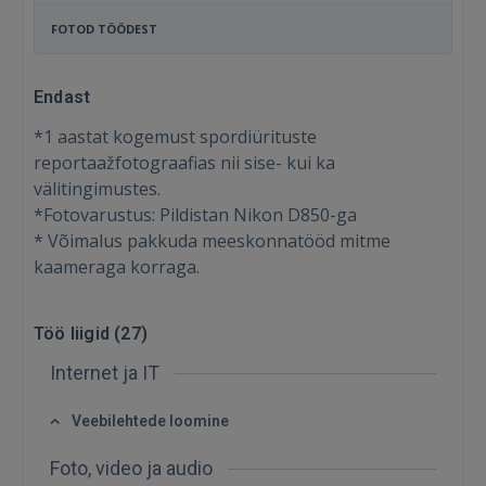
FOTOD TÖÖDEST
Endast
*1 aastat kogemust spordiürituste
reportaažfotograafias nii sise- kui ka
välitingimustes.
*Fotovarustus: Pildistan Nikon D850-ga
* Võimalus pakkuda meeskonnatööd mitme
kaameraga korraga.
Töö liigid (
27
)
Internet ja IT
Sisene
Veebilehtede loomine
Foto, video ja audio