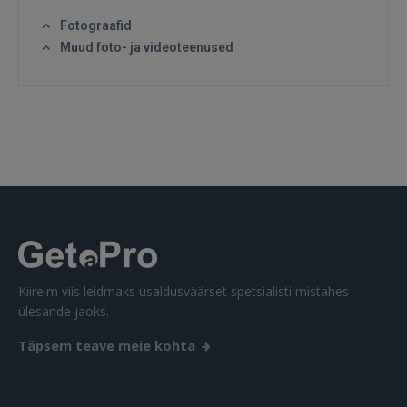
Fotograafid
Muud foto- ja videoteenused
SISENE
Unustasite parooli?
Jäta mind meelde
FACEBOOK
GOOGLE
 Sign in with Apple
Kiireim viis leidmaks usaldusväärset spetsialisti mistahes
ülesande jaoks.
Ei ole veel registreerunud?
Täpsem teave meie kohta
REGISTREERIMINE