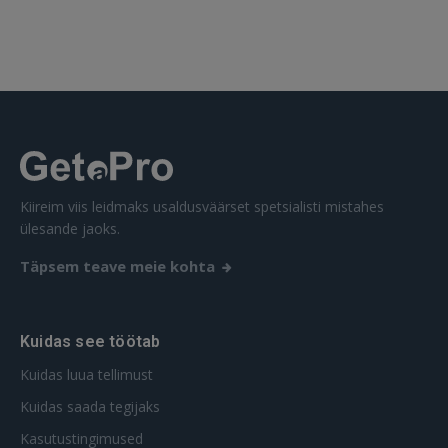
SISENE
Unustasite parooli?
Jäta mind meelde
FACEBOOK
GOOGLE
Kiireim viis leidmaks usaldusväärset spetsialisti mistahes
ülesande jaoks.
 Sign in with Apple
Täpsem teave meie kohta
Ei ole veel registreerunud?
REGISTREERIMINE
Kuidas see töötab
Kuidas luua tellimust
Kuidas saada tegijaks
Kasutustingimused