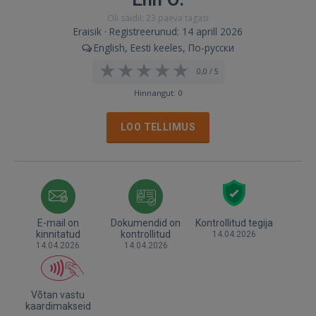
Oli saidil: 23 päeva tagasi
Eraisik · Registreerunud: 14 aprill 2026
English, Eesti keeles, По-русски
0,0 / 5
Hinnangut: 0
LOO TELLIMUS
E-mail on
Dokumendid on
Kontrollitud tegija
kinnitatud
kontrollitud
14.04.2026
14.04.2026
14.04.2026
Võtan vastu
kaardimakseid