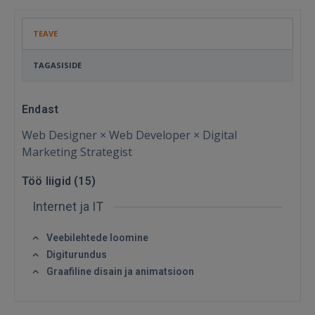
TEAVE
TAGASISIDE
Endast
Web Designer × Web Developer × Digital
Marketing Strategist
Töö liigid (
15
)
Internet ja IT
Sisene
Veebilehtede loomine
Digiturundus
Graafiline disain ja animatsioon