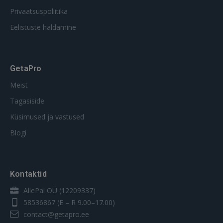
Privaatsuspoliitika
Eelistuste haldamine
GetaPro
Meist
Tagasiside
Küsimused ja vastused
Blogi
Kontaktid
AllePal OÜ (12209337)
58536867
(E – R 9.00–17.00)
contact@getapro.ee