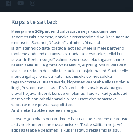
Küpsiste sätted:
Riigid
Meie ja meie
269
partnerid salvestavame ja kasutame teie
seadmes isikuandmeid, näiteks sirvimisandmeid või kordumatuid
Eesti
tunnuseid. Suvandi „Nõustun” valimine võimaldab
Läti
jälgimistehnoloogiatel toetada jaotises „Meie ja meie partnerid
töötleme andmeid esitamiseks” näidatud eesmärke, sellal kui
Leedu
suvandi „Keeldu kõigist” valimine või nõusoleku tagasivõtmine
keelab selle. Kui jälgimine on keelatud, ei pruugi osa kuvatavast
sisust ja reklaamidest olla teie jaoks nii asjakohased. Saate selle
menüü igal ajal oma valikute muutmiseks või nõusoleku
tagasivõtmiseks uuesti avada, klõpsates veebilehe allosas oleval
lingil „Privaatsuseelistused” või veebilehe vasakus alanurgas
oleval hõljuval ikoonil, kui see on olemas. Teie valikud jõustuvad
meie Veebisait kohaldamisala piires. Lisateabe saamiseks
vaadake meie privaatsuspoliitikat.
Andmete töötlemise eesmärgid:
City24.lv
CVbankas.lt
Täpsete geolokatsiooniandmete kasutamine. Seadme omaduste
City24.ee
Kainos.lt
aktiivne skaneerimine tuvastamiseks. Teabe säilitamine ja/või
GetaPro.lv
Paslaugos.lt
ligipääs teabele seadmes. Isikupärastatud reklaamid ja sisu,