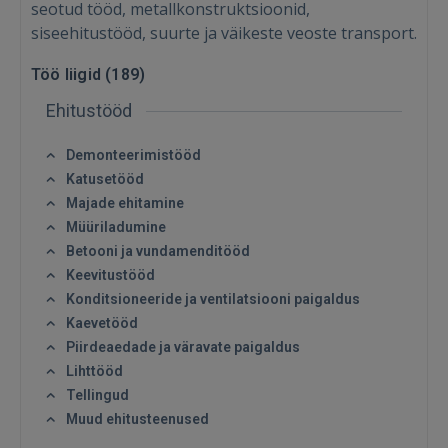
seotud tööd, metallkonstruktsioonid,
siseehitustööd, suurte ja väikeste veoste transport.
Töö liigid (
189
)
Ehitustööd
Demonteerimistööd
Katusetööd
Majade ehitamine
Müüriladumine
Betooni ja vundamenditööd
Keevitustööd
Konditsioneeride ja ventilatsiooni paigaldus
Kaevetööd
Piirdeaedade ja väravate paigaldus
Lihttööd
Tellingud
Muud ehitusteenused