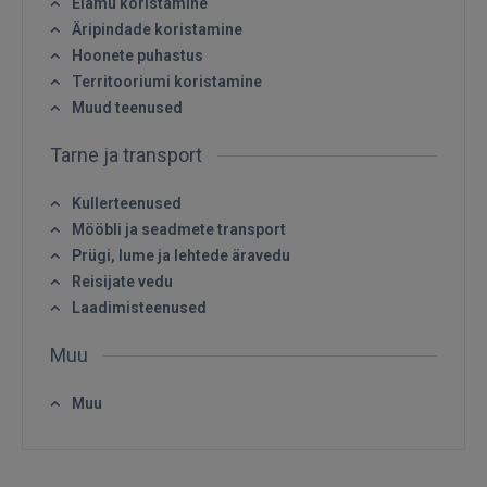
Elamu koristamine
 Sign in with Apple
Äripindade koristamine
Hoonete puhastus
Ei ole veel registreerunud?
Territooriumi koristamine
Muud teenused
REGISTREERIMINE
Tarne ja transport
Kullerteenused
Mööbli ja seadmete transport
Prügi, lume ja lehtede äravedu
Reisijate vedu
Laadimisteenused
Muu
Muu