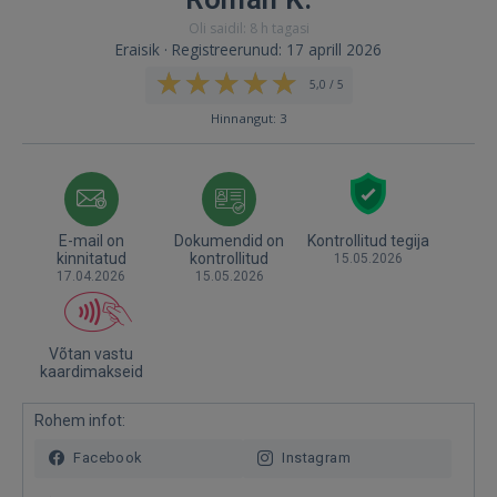
Oli saidil: 8 h tagasi
Eraisik · Registreerunud: 17 aprill 2026
5,0 / 5
Hinnangut: 3
E-mail on
Dokumendid on
Kontrollitud tegija
kinnitatud
kontrollitud
15.05.2026
17.04.2026
15.05.2026
Võtan vastu
kaardimakseid
Rohem infot:
Facebook
Instagram