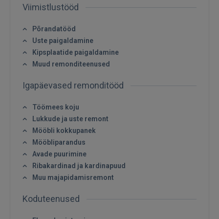
Viimistlustööd
Põrandatööd
Sisene
Uste paigaldamine
Kipsplaatide paigaldamine
Muud remonditeenused
Igapäevased remonditööd
Töömees koju
SISENE
Lukkude ja uste remont
Mööbli kokkupanek
Unustasite parooli?
Jäta mind meelde
Mööbliparandus
Avade puurimine
Ribakardinad ja kardinapuud
FACEBOOK
Muu majapidamisremont
GOOGLE
Koduteenused