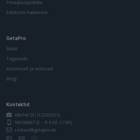
Privaatsuspoliitika
Eelistuste haldamine
GetaPro
Meist
Tagasiside
Küsimused ja vastused
Blogi
Kontaktid
AllePal OÜ (12209337)
58536867
(E – R 9.00–17.00)
contact@getapro.ee