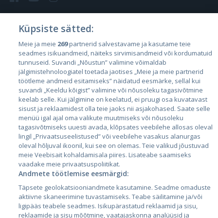
Küpsiste sätted:
Riigid
Meie ja meie
269
partnerid salvestavame ja kasutame teie
seadmes isikuandmeid, näiteks sirvimisandmeid või kordumatuid
Eesti
tunnuseid. Suvandi „Nõustun” valimine võimaldab
Läti
jälgimistehnoloogiatel toetada jaotises „Meie ja meie partnerid
töötleme andmeid esitamiseks” näidatud eesmärke, sellal kui
Leedu
suvandi „Keeldu kõigist” valimine või nõusoleku tagasivõtmine
keelab selle. Kui jälgimine on keelatud, ei pruugi osa kuvatavast
sisust ja reklaamidest olla teie jaoks nii asjakohased. Saate selle
menüü igal ajal oma valikute muutmiseks või nõusoleku
tagasivõtmiseks uuesti avada, klõpsates veebilehe allosas oleval
lingil „Privaatsuseelistused” või veebilehe vasakus alanurgas
oleval hõljuval ikoonil, kui see on olemas. Teie valikud jõustuvad
meie Veebisait kohaldamisala piires. Lisateabe saamiseks
vaadake meie privaatsuspoliitikat.
Andmete töötlemise eesmärgid:
City24.lv
CVbankas.lt
Täpsete geolokatsiooniandmete kasutamine. Seadme omaduste
City24.ee
Kainos.lt
aktiivne skaneerimine tuvastamiseks. Teabe säilitamine ja/või
GetaPro.lv
Paslaugos.lt
ligipääs teabele seadmes. Isikupärastatud reklaamid ja sisu,
GetaPro.ee
auto24.ee
reklaamide ja sisu mõõtmine, vaatajaskonna analüüsid ja