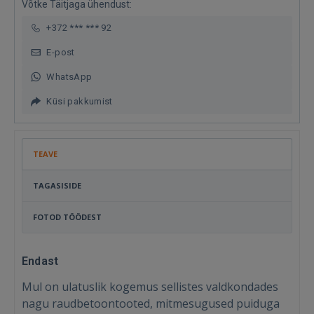
Võtke Täitjaga ühendust:
+372 *** *** 92
E-post
WhatsApp
Küsi pakkumist
TEAVE
TAGASISIDE
FOTOD TÖÖDEST
Endast
Mul on ulatuslik kogemus sellistes valdkondades
nagu raudbetoontooted, mitmesugused puiduga