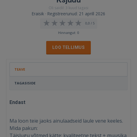
Oli saidil: 3 kuud tagasi
Eraisik · Registreerunud: 21 aprill 2026
0,0 / 5
Hinnangut: 0
LOO TELLIMUS
TEAVE
TAGASISIDE
Endast
Ma loon teie jaoks ainulaadseid laule vene keeles.
Mida pakun:
Täislugu võtmed kätte: kvaliteetne tekst + muusika