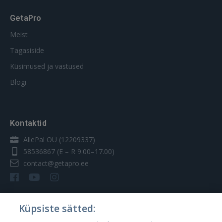
GetaPro
Meist
Tagasiside
Küsimused ja vastused
Blogi
Kontaktid
AllePal OÜ (12209337)
58536867
(E – R 9.00–17.00)
contact@getapro.ee
Küpsiste sätted:
Riigid