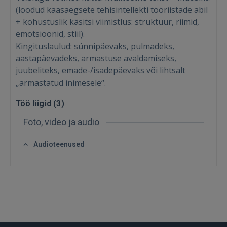
(loodud kaasaegsete tehisintellekti tööriistade abil
+ kohustuslik käsitsi viimistlus: struktuur, riimid,
emotsioonid, stiil).
Kingituslaulud: sünnipäevaks, pulmadeks,
aastapäevadeks, armastuse avaldamiseks,
juubeliteks, emade-/isadepäevaks või lihtsalt
„armastatud inimesele“.
Töö liigid (
3
)
Foto, video ja audio
Sisene
Audioteenused
SISENE