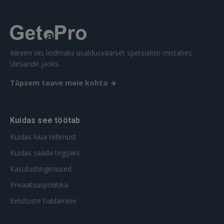
Unustasite parooli?
Jäta mind meelde
FACEBOOK
Kiireim viis leidmaks usaldusväärset spetsialisti mistahes
ülesande jaoks.
GOOGLE
Täpsem teave meie kohta
 Sign in with Apple
Kuidas see töötab
Ei ole veel registreerunud?
Kuidas luua tellimust
REGISTREERIMINE
Kuidas saada tegijaks
Kasutustingimused
Privaatsuspoliitika
Eelistuste haldamine