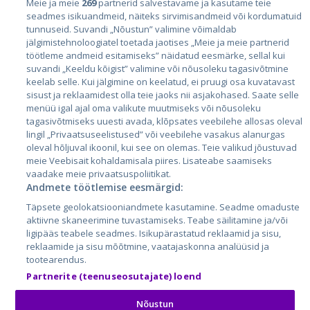
Meie ja meie
269
partnerid salvestavame ja kasutame teie
seadmes isikuandmeid, näiteks sirvimisandmeid või kordumatuid
Eesti
tunnuseid. Suvandi „Nõustun” valimine võimaldab
Läti
jälgimistehnoloogiatel toetada jaotises „Meie ja meie partnerid
töötleme andmeid esitamiseks” näidatud eesmärke, sellal kui
Leedu
suvandi „Keeldu kõigist” valimine või nõusoleku tagasivõtmine
keelab selle. Kui jälgimine on keelatud, ei pruugi osa kuvatavast
sisust ja reklaamidest olla teie jaoks nii asjakohased. Saate selle
menüü igal ajal oma valikute muutmiseks või nõusoleku
tagasivõtmiseks uuesti avada, klõpsates veebilehe allosas oleval
lingil „Privaatsuseelistused” või veebilehe vasakus alanurgas
oleval hõljuval ikoonil, kui see on olemas. Teie valikud jõustuvad
meie Veebisait kohaldamisala piires. Lisateabe saamiseks
vaadake meie privaatsuspoliitikat.
Andmete töötlemise eesmärgid:
City24.lv
CVbankas.lt
Täpsete geolokatsiooniandmete kasutamine. Seadme omaduste
City24.ee
Kainos.lt
aktiivne skaneerimine tuvastamiseks. Teabe säilitamine ja/või
GetaPro.lv
Paslaugos.lt
ligipääs teabele seadmes. Isikupärastatud reklaamid ja sisu,
GetaPro.ee
auto24.ee
reklaamide ja sisu mõõtmine, vaatajaskonna analüüsid ja
tootearendus.
Skelbiu.lt
KV.ee
Partnerite (teenuseosutajate) loend
Autoplius.lt
Osta.ee
Aruodas.lt
KuldneBörs.ee
Nõustun