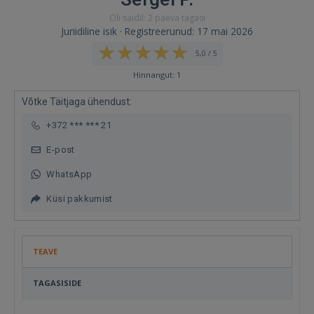
Oli saidil: 2 päeva tagasi
Juriidiline isik · Registreerunud: 17 mai 2026
5,0 / 5
Hinnangut: 1
Võtke Täitjaga ühendust:
+372 *** *** 21
E-post
WhatsApp
Küsi pakkumist
TEAVE
TAGASISIDE