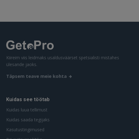
SISENE
Unustasite parooli?
Jäta mind meelde
FACEBOOK
GOOGLE
Kiireim viis leidmaks usaldusväärset spetsialisti mistahes
ülesande jaoks.
 Sign in with Apple
Täpsem teave meie kohta
Ei ole veel registreerunud?
Kuidas see töötab
REGISTREERIMINE
Kuidas luua tellimust
Kuidas saada tegijaks
Kasutustingimused