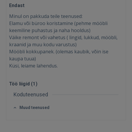
Endast
Minul on pakkuda teile teenused:
Elamu või büroo koristamine (pehme mööbli
keemiline puhastus ja naha hooldus)
Väike remont või vahetus ( lingid, lukkud, mööbli,
kraanid ja muu kodu varustus)
Mööbli kokkupanek. (olemas kaubik, võin ise
kaupa tuua)
Küsi, leiame lahendus.
Töö liigid (
1
)
Sisene
Koduteenused
Muud teenused