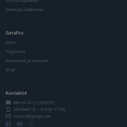
Privaatsuspoliitika
Eelistuste haldamine
GetaPro
Meist
Tagasiside
Küsimused ja vastused
Blogi
Kontaktid
AllePal OÜ (12209337)
58536867
(E – R 9.00–17.00)
contact@getapro.ee