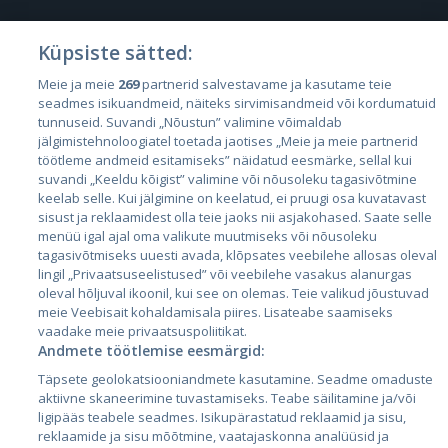
Küpsiste sätted:
Riigid
Meie ja meie
269
partnerid salvestavame ja kasutame teie
seadmes isikuandmeid, näiteks sirvimisandmeid või kordumatuid
Eesti
tunnuseid. Suvandi „Nõustun” valimine võimaldab
Läti
jälgimistehnoloogiatel toetada jaotises „Meie ja meie partnerid
töötleme andmeid esitamiseks” näidatud eesmärke, sellal kui
Leedu
suvandi „Keeldu kõigist” valimine või nõusoleku tagasivõtmine
keelab selle. Kui jälgimine on keelatud, ei pruugi osa kuvatavast
sisust ja reklaamidest olla teie jaoks nii asjakohased. Saate selle
menüü igal ajal oma valikute muutmiseks või nõusoleku
tagasivõtmiseks uuesti avada, klõpsates veebilehe allosas oleval
lingil „Privaatsuseelistused” või veebilehe vasakus alanurgas
oleval hõljuval ikoonil, kui see on olemas. Teie valikud jõustuvad
meie Veebisait kohaldamisala piires. Lisateabe saamiseks
vaadake meie privaatsuspoliitikat.
Andmete töötlemise eesmärgid:
City24.lv
CVbankas.lt
Täpsete geolokatsiooniandmete kasutamine. Seadme omaduste
City24.ee
Kainos.lt
aktiivne skaneerimine tuvastamiseks. Teabe säilitamine ja/või
GetaPro.lv
Paslaugos.lt
ligipääs teabele seadmes. Isikupärastatud reklaamid ja sisu,
GetaPro.ee
auto24.ee
reklaamide ja sisu mõõtmine, vaatajaskonna analüüsid ja