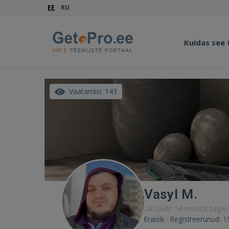
EE
RU
Kuidas see
Vaatamisi: 143
Vasyl M.
Oli saidil: 56 minutit tagas
Eraisik · Registreerunud: 