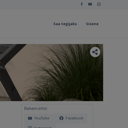
Saa tegijaks
Sisene
Rohem infot:
YouTube
Facebook