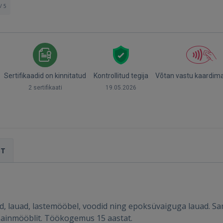
/ 5
Sertifikaadid on kinnitatud
Kontrollitud tegija
Võtan vastu kaardim
2 sertifikaati
19.05.2026
ST
id, lauad, lastemööbel, voodid ning epoksüvaiguga lauad. S
Sisene
isainmööblit. Töökogemus 15 aastat.