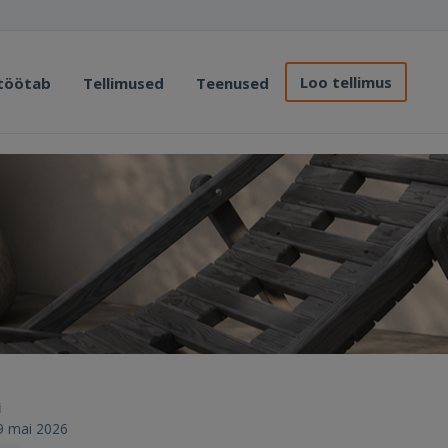
Loo tellimus
 töötab
Tellimused
Teenused
i
19 mai 2026