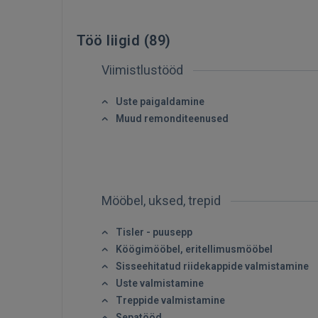
Töö liigid (
89
)
Viimistlustööd
Uste paigaldamine
Muud remonditeenused
Mööbel, uksed, trepid
Tisler - puusepp
Köögimööbel, eritellimusmööbel
Sisseehitatud riidekappide valmistamine
Uste valmistamine
Treppide valmistamine
Sepatööd