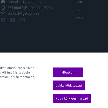
AllePal OÜ (12209337)
Eesti
58536867
(E – R 9.00–17.00)
Läti
contact@getapro.ee
Leedu
os.lt
auto24.ee
Osta.ee
adme omaduste aktiivne
laugos.lt
KV.ee
KuldneBörs.ee
Nõustun
või ligipääs teabele
aamide ja sisu mõõtmine,
Lükka kõik tagasi
Kuva kõik eesmärgid