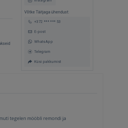
Instagram
Võtke Täitjaga ühendust:
+372 *** *** 53
E-post
WhatsApp
akseid
Telegram
Küsi pakkumist
amuti tegelen mööbli remondi ja