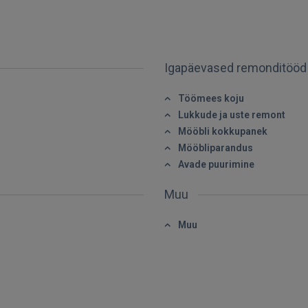
Igapäevased remonditöö
Töömees koju
SISENE
Lukkude ja uste remont
Mööbli kokkupanek
Unustasite parooli?
Jäta mind meelde
Mööbliparandus
Avade puurimine
FACEBOOK
Muu
GOOGLE
Muu
 Sign in with Apple
Ei ole veel registreerunud?