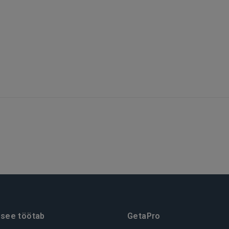
REGISTREERIMINE
 see töötab
GetaPro