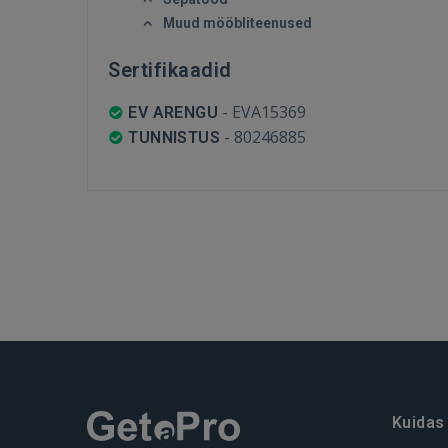
Muud mööbliteenused
Sertifikaadid
-
EVA15369
EV ARENGU
-
80246885
TUNNISTUS
Kuidas