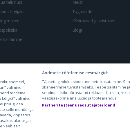
uua tellimust
Meist
aada tegijaks
Tagasiside
tingimused
Küsimused ja vastused
spoliitika
Blogi
te haldamine
Andmete töötlemise eesmärgid:
4.lv
GetaPro.lv
Skelbiu.lt
Aruodas.lt
Kain
Täpsete geolokatsiooniandmete kasutamine. Se
 isikuandmeid,
24.ee
GetaPro.ee
Autoplius.lt
CVbankas.lt
Pas
skaneerimine tuvastamiseks. Teabe säilitamine ja/
un” valimine
seadmes. Isikupärastatud reklaamid ja sisu, rekl
tnerid töötleme
vaatajaskonna analüüsid ja tootearendus.
kõigist” valimine
 ei pruugi osa
Partnerite (teenuseosutajate) loend
ate selle menüü igal
 avada, klõpsates
 vasakus alanurgas
ie Veebisait