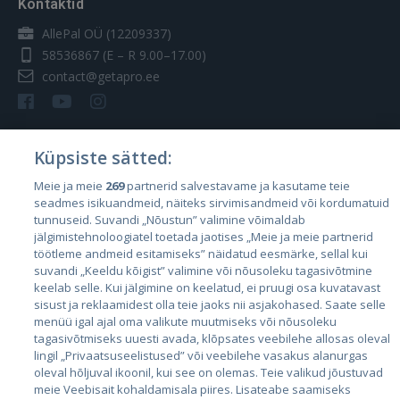
Kontaktid
AllePal OÜ (12209337)
58536867
(E – R 9.00–17.00)
contact@getapro.ee
Küpsiste sätted:
Riigid
Meie ja meie
269
partnerid salvestavame ja kasutame teie
seadmes isikuandmeid, näiteks sirvimisandmeid või kordumatuid
Eesti
tunnuseid. Suvandi „Nõustun” valimine võimaldab
Läti
jälgimistehnoloogiatel toetada jaotises „Meie ja meie partnerid
töötleme andmeid esitamiseks” näidatud eesmärke, sellal kui
Leedu
suvandi „Keeldu kõigist” valimine või nõusoleku tagasivõtmine
keelab selle. Kui jälgimine on keelatud, ei pruugi osa kuvatavast
sisust ja reklaamidest olla teie jaoks nii asjakohased. Saate selle
menüü igal ajal oma valikute muutmiseks või nõusoleku
tagasivõtmiseks uuesti avada, klõpsates veebilehe allosas oleval
lingil „Privaatsuseelistused” või veebilehe vasakus alanurgas
oleval hõljuval ikoonil, kui see on olemas. Teie valikud jõustuvad
meie Veebisait kohaldamisala piires. Lisateabe saamiseks