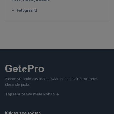
Fotograafid
SISENE
Unustasite parooli?
Jäta mind meelde
FACEBOOK
GOOGLE
 Sign in with Apple
Kiireim viis leidmaks usaldusväärset spetsialisti mistahes
ülesande jaoks.
Ei ole veel registreerunud?
Täpsem teave meie kohta
REGISTREERIMINE
Kuidas see töötab