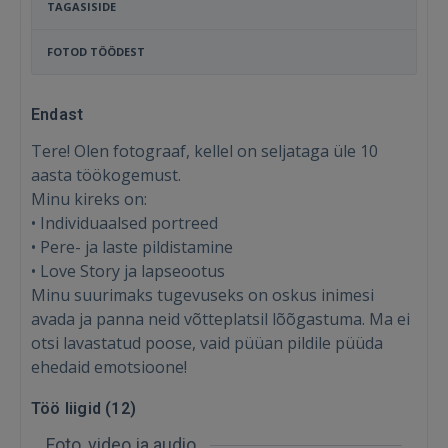
TAGASISIDE
FOTOD TÖÖDEST
Endast
Tere! Olen fotograaf, kellel on seljataga üle 10
aasta töökogemust.
Minu kireks on:
• Individuaalsed portreed
• Pere- ja laste pildistamine
• Love Story ja lapseootus
Minu suurimaks tugevuseks on oskus inimesi
avada ja panna neid võtteplatsil lõõgastuma. Ma ei
otsi lavastatud poose, vaid püüan pildile püüda
Sisene
ehedaid emotsioone!
Töö liigid (
12
)
Foto, video ja audio