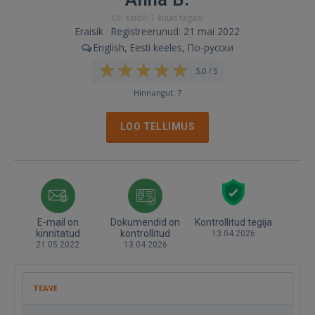
Oli saidil: 1 kuud tagasi
Eraisik · Registreerunud: 21 mai 2022
English, Eesti keeles, По-русски
5,0 / 5
Hinnangut: 7
LOO TELLIMUS
E-mail on
Dokumendid on
Kontrollitud tegija
kinnitatud
kontrollitud
13.04.2026
21.05.2022
13.04.2026
TEAVE