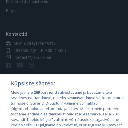
Küsimused ja vastused
Blogi
Kontaktid
AllePal OÜ (12209337)
58536867
(E – R 9.00–17.00)
contact@getapro.ee
Küpsiste sätted:
Riigid
Meie ja meie
269
partnerid salvestavame ja kasutame teie
seadmes isikuandmeid, näiteks sirvimisandmeid või kordumatuid
Eesti
tunnuseid. Suvandi „Nõustun” valimine võimaldab
Läti
jälgimistehnoloogiatel toetada jaotises „Meie ja meie partnerid
töötleme andmeid esitamiseks” näidatud eesmärke, sellal kui
Leedu
suvandi „Keeldu kõigist” valimine või nõusoleku tagasivõtmine
keelab selle. Kui jälgimine on keelatud, ei pruugi osa kuvatavast