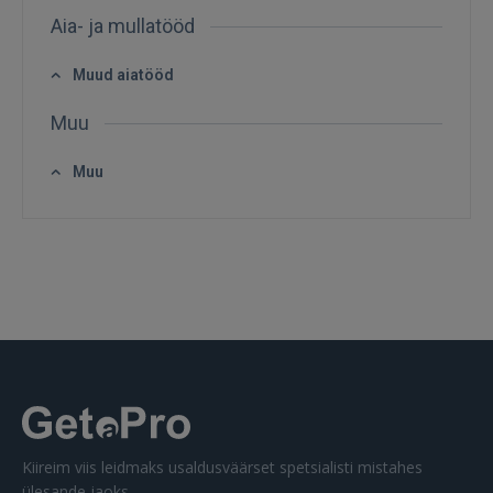
Aia- ja mullatööd
Muud aiatööd
Muu
SISENE
Muu
Unustasite parooli?
Jäta mind meelde
FACEBOOK
GOOGLE
 Sign in with Apple
Ei ole veel registreerunud?
Kiireim viis leidmaks usaldusväärset spetsialisti mistahes
REGISTREERIMINE
ülesande jaoks.