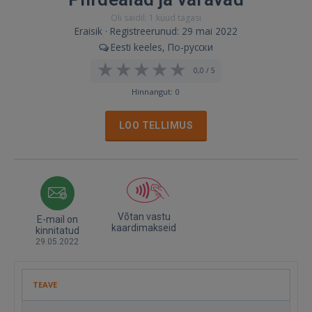
Oli saidil: 1 kuud tagasi
Eraisik · Registreerunud: 29 mai 2022
Eesti keeles, По-русски
0,0 / 5
Hinnangut: 0
LOO TELLIMUS
Võtan vastu
E-mail on
kaardimakseid
kinnitatud
29.05.2022
TEAVE