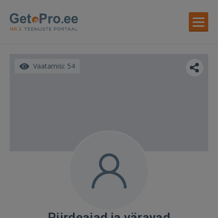
Vaatamisi: 54
Piirdeaiad ja väravad