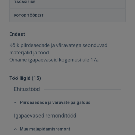
TAGASISIDE
FOTOD TÖÖDEST
Endast
Kõik piirdeaedade ja väravatega seonduvad
materjalid ja tööd.
Omame igapäevaseid kogemusi üle 17a.
Töö liigid (
15
)
Ehitustööd
Piirdeaedade ja väravate paigaldus
Igapäevased remonditööd
Sisene
Muu majapidamisremont