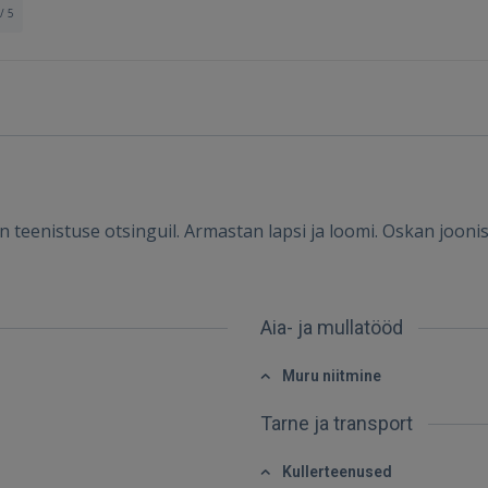
/ 5
eenistuse otsinguil. Armastan lapsi ja loomi. Oskan joonistad
Sisene
Aia- ja mullatööd
Muru niitmine
Tarne ja transport
SISENE
Kullerteenused
Unustasite parooli?
Jäta mind meelde