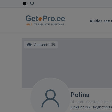
EE
RU
Kuidas see
Vaatamisi: 39
Polina
Oli saidil: 4 aastat, 0 kuud
Juriidiline isik · Registree