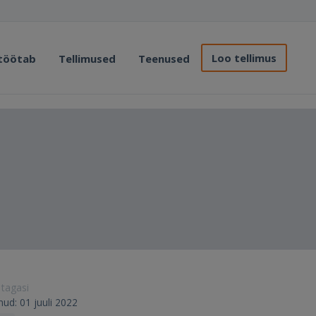
Loo tellimus
 töötab
Tellimused
Teenused
 tagasi
runud: 01 juuli 2022