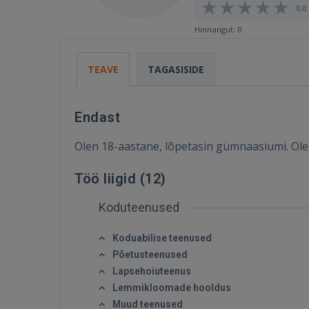
0,0 
Hinnangut: 0
TEAVE
TAGASISIDE
Endast
Olen 18-aastane, lõpetasin gümnaasiumi. Olen t
Töö liigid (
12
)
Koduteenused
Koduabilise teenused
Põetusteenused
Lapsehoiuteenus
Lemmikloomade hooldus
Muud teenused