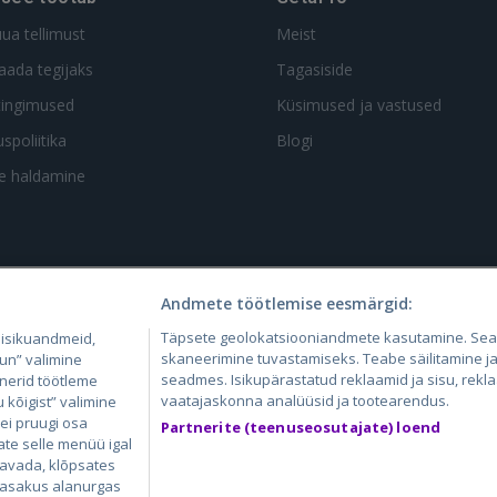
uua tellimust
Meist
aada tegijaks
Tagasiside
tingimused
Küsimused ja vastused
spoliitika
Blogi
te haldamine
Andmete töötlemise eesmärgid:
4.lv
GetaPro.lv
Skelbiu.lt
Aruodas.lt
Kain
Täpsete geolokatsiooniandmete kasutamine. Se
 isikuandmeid,
24.ee
GetaPro.ee
Autoplius.lt
CVbankas.lt
Pas
skaneerimine tuvastamiseks. Teabe säilitamine ja/
un” valimine
seadmes. Isikupärastatud reklaamid ja sisu, rekl
tnerid töötleme
vaatajaskonna analüüsid ja tootearendus.
kõigist” valimine
 ei pruugi osa
Partnerite (teenuseosutajate) loend
ate selle menüü igal
 avada, klõpsates
 vasakus alanurgas