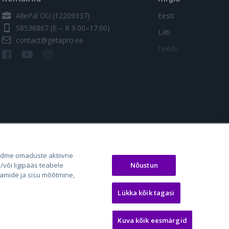
AllePal OÜ (12209337)
Eesti
58536867
(E – R 9.00–17.00)
Läti
contact@getapro.ee
Leedu
os.lt
auto24.ee
Osta.ee
adme omaduste aktiivne
laugos.lt
KV.ee
KuldneBörs.ee
Nõustun
või ligipääs teabele
aamide ja sisu mõõtmine,
Lükka kõik tagasi
Kuva kõik eesmärgid