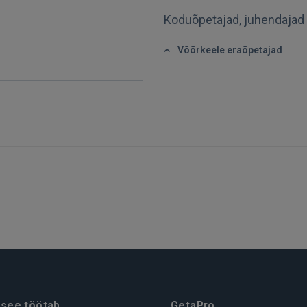
Koduõpetajad, juhendajad
FACEBOOK
Võõrkeele eraõpetajad
GOOGLE
 Sign in with Apple
Ei ole veel registreerunud?
REGISTREERIMINE
 see töötab
GetaPro