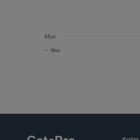
Muu
Muu
Kuidas