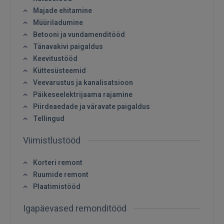
Majade ehitamine
Müüriladumine
Betooni ja vundamenditööd
Tänavakivi paigaldus
Keevitustööd
Küttesüsteemid
Veevarustus ja kanalisatsioon
Päikeseelektrijaama rajamine
Piirdeaedade ja väravate paigaldus
Tellingud
Viimistlustööd
Korteri remont
Ruumide remont
Plaatimistööd
Sisene
Igapäevased remonditööd