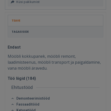
Küsi pakkumist
TEAVE
TAGASISIDE
Endast
Mööbli kokkupanek, mööbli remont,
laadimisteenus, mööbli transport ja paigaldamine,
vana mööbli äravedu.
Töö liigid (
184
)
Ehitustööd
Demonteerimistööd
Fassaaditööd
Katusetööd