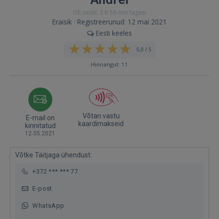
Oli saidil: 3 h 56 min tagasi
Eraisik · Registreerunud: 12 mai 2021
Eesti keeles
5,0 / 5
Hinnangut: 11
Võtan vastu
E-mail on
kaardimakseid
kinnitatud
12.05.2021
Võtke Täitjaga ühendust:
+372 *** *** 77
E-post
WhatsApp