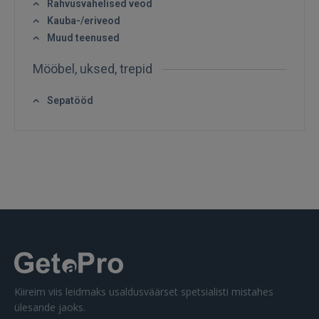
Rahvusvahelised veod
Kauba-/eriveod
Muud teenused
Mööbel, uksed, trepid
Sepatööd
Kiireim viis leidmaks usaldusväärset spetsialisti mistahes
ülesande jaoks.