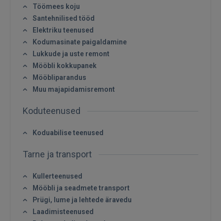
Töömees koju
Santehnilised tööd
Elektriku teenused
Kodumasinate paigaldamine
Lukkude ja uste remont
SISENE
Mööbli kokkupanek
Mööbliparandus
Unustasite parooli?
Jäta mind meelde
Muu majapidamisremont
Koduteenused
FACEBOOK
Koduabilise teenused
GOOGLE
Tarne ja transport
 Sign in with Apple
Kullerteenused
Mööbli ja seadmete transport
Ei ole veel registreerunud?
Prügi, lume ja lehtede äravedu
Laadimisteenused
REGISTREERIMINE