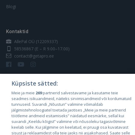
Blogi
Kontaktid
AllePal OÜ (12209337)
58536867
(E – R 9.00–17.00)
contact@getapro.ee
Küpsiste sätted:
Riigid
Meie ja meie
269
partnerid salvestavame ja kasutame teie
seadmes isikuandmeid, näiteks sirvimisandmeid või kordumatuid
Eesti
tunnuseid. Suvandi „Nõustun” valimine võimaldab
Läti
jälgimistehnoloogiatel toetada jaotises „Meie ja meie partnerid
töötleme andmeid esitamiseks” näidatud eesmärke, sellal kui
Leedu
suvandi „Keeldu kõigist” valimine või nõusoleku tagasivõtmine
keelab selle. Kui jälgimine on keelatud, ei pruugi osa kuvatavast
sisust ja reklaamidest olla teie jaoks nii asjakohased. Saate selle