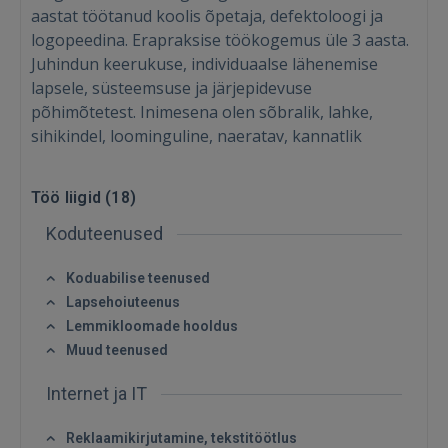
aastat töötanud koolis õpetaja, defektoloogi ja
logopeedina. Erapraksise töökogemus üle 3 aasta.
Juhindun keerukuse, individuaalse lähenemise
lapsele, süsteemsuse ja järjepidevuse
põhimõtetest. Inimesena olen sõbralik, lahke,
sihikindel, loominguline, naeratav, kannatlik
Töö liigid (
18
)
Koduteenused
Koduabilise teenused
Lapsehoiuteenus
Lemmikloomade hooldus
Muud teenused
Internet ja IT
Reklaamikirjutamine, tekstitöötlus
Sisene