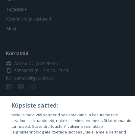
Tagasiside
Küsimused ja vastused
Blogi
Kontaktid
AllePal OÜ (12209337)
58536867
(E – R 9.00–17.00)
contact@getapro.ee
Küpsiste sätted:
Riigid
Meie ja meie
269
partnerid salvestavame ja kasutame teie
seadmes isikuandmeid, näiteks sirvimisandmeid või kordumatuid
Eesti
tunnuseid. Suvandi „Nõustun” valimine võimaldab
Läti
jälgimistehnoloogiatel toetada jaotises „Meie ja meie partnerid