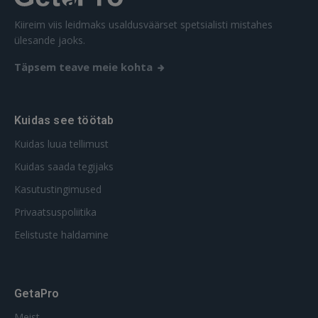
REGISTREERIMINE
Kiireim viis leidmaks usaldusväärset spetsialisti mistahes
ülesande jaoks.
Täpsem teave meie kohta
Kuidas see töötab
Kuidas luua tellimust
Kuidas saada tegijaks
Kasutustingimused
Privaatsuspoliitika
Eelistuste haldamine
GetaPro
Meist