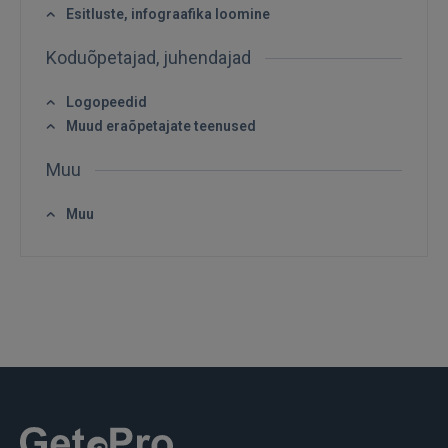
Esitluste, infograafika loomine
Koduõpetajad, juhendajad
Logopeedid
Muud eraõpetajate teenused
SISENE
Muu
Unustasite parooli?
Jäta mind meelde
Muu
FACEBOOK
GOOGLE
 Sign in with Apple
Ei ole veel registreerunud?