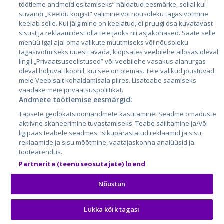
töötleme andmeid esitamiseks” näidatud eesmärke, sellal kui
Leedu
suvandi „Keeldu kõigist” valimine või nõusoleku tagasivõtmine
keelab selle. Kui jälgimine on keelatud, ei pruugi osa kuvatavast
sisust ja reklaamidest olla teie jaoks nii asjakohased. Saate selle
menüü igal ajal oma valikute muutmiseks või nõusoleku
tagasivõtmiseks uuesti avada, klõpsates veebilehe allosas oleval
lingil „Privaatsuseelistused” või veebilehe vasakus alanurgas
oleval hõljuval ikoonil, kui see on olemas. Teie valikud jõustuvad
meie Veebisait kohaldamisala piires. Lisateabe saamiseks
vaadake meie privaatsuspoliitikat.
Andmete töötlemise eesmärgid:
City24.lv
CVbankas.lt
Täpsete geolokatsiooniandmete kasutamine. Seadme omaduste
City24.ee
Kainos.lt
aktiivne skaneerimine tuvastamiseks. Teabe säilitamine ja/või
GetaPro.lv
Paslaugos.lt
ligipääs teabele seadmes. Isikupärastatud reklaamid ja sisu,
GetaPro.ee
auto24.ee
reklaamide ja sisu mõõtmine, vaatajaskonna analüüsid ja
tootearendus.
Skelbiu.lt
KV.ee
Partnerite (teenuseosutajate) loend
Autoplius.lt
Osta.ee
Aruodas.lt
KuldneBörs.ee
Nõustun
Lükka kõik tagasi
© 2026 GetaPro. Kõik õigused kaitstud.