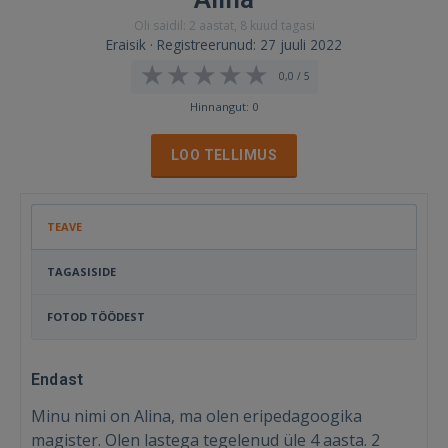
Oli saidil: 2 aastat, 8 kuud tagasi
Eraisik · Registreerunud: 27 juuli 2022
0,0 / 5
Hinnangut: 0
LOO TELLIMUS
TEAVE
TAGASISIDE
FOTOD TÖÖDEST
Endast
Minu nimi on Alina, ma olen eripedagoogika
magister. Olen lastega tegelenud üle 4 aasta. 2