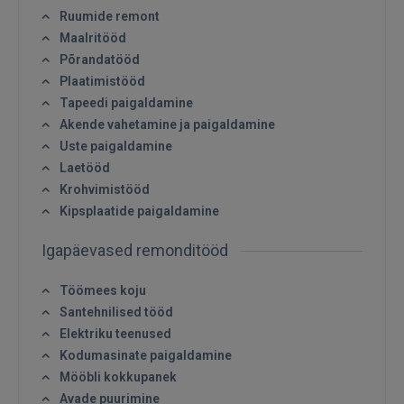
Ruumide remont
Maalritööd
Põrandatööd
Plaatimistööd
Tapeedi paigaldamine
Akende vahetamine ja paigaldamine
Uste paigaldamine
Laetööd
Sisene
Krohvimistööd
Kipsplaatide paigaldamine
Igapäevased remonditööd
Töömees koju
Santehnilised tööd
SISENE
Elektriku teenused
Kodumasinate paigaldamine
Unustasite parooli?
Jäta mind meelde
Mööbli kokkupanek
Avade puurimine