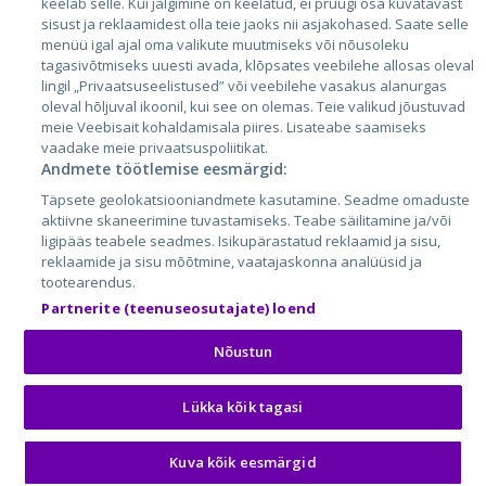
keelab selle. Kui jälgimine on keelatud, ei pruugi osa kuvatavast
sisust ja reklaamidest olla teie jaoks nii asjakohased. Saate selle
menüü igal ajal oma valikute muutmiseks või nõusoleku
tagasivõtmiseks uuesti avada, klõpsates veebilehe allosas oleval
lingil „Privaatsuseelistused” või veebilehe vasakus alanurgas
oleval hõljuval ikoonil, kui see on olemas. Teie valikud jõustuvad
meie Veebisait kohaldamisala piires. Lisateabe saamiseks
vaadake meie privaatsuspoliitikat.
Andmete töötlemise eesmärgid:
City24.lv
CVbankas.lt
Täpsete geolokatsiooniandmete kasutamine. Seadme omaduste
City24.ee
Kainos.lt
aktiivne skaneerimine tuvastamiseks. Teabe säilitamine ja/või
GetaPro.lv
Paslaugos.lt
ligipääs teabele seadmes. Isikupärastatud reklaamid ja sisu,
GetaPro.ee
auto24.ee
reklaamide ja sisu mõõtmine, vaatajaskonna analüüsid ja
tootearendus.
Skelbiu.lt
KV.ee
Partnerite (teenuseosutajate) loend
Autoplius.lt
Osta.ee
Aruodas.lt
KuldneBörs.ee
Nõustun
Lükka kõik tagasi
© 2026 GetaPro. Kõik õigused kaitstud.
Kuva kõik eesmärgid