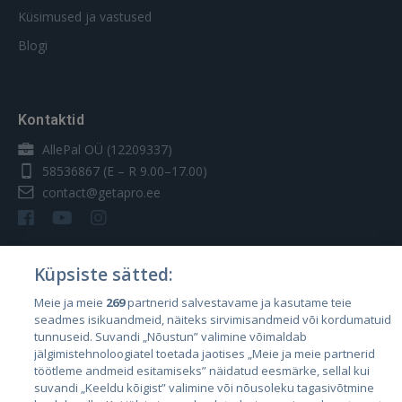
Küsimused ja vastused
Blogi
Kontaktid
AllePal OÜ (12209337)
58536867
(E – R 9.00–17.00)
contact@getapro.ee
Küpsiste sätted:
Riigid
Meie ja meie
269
partnerid salvestavame ja kasutame teie
seadmes isikuandmeid, näiteks sirvimisandmeid või kordumatuid
Eesti
tunnuseid. Suvandi „Nõustun” valimine võimaldab
Läti
jälgimistehnoloogiatel toetada jaotises „Meie ja meie partnerid
töötleme andmeid esitamiseks” näidatud eesmärke, sellal kui
Leedu
suvandi „Keeldu kõigist” valimine või nõusoleku tagasivõtmine