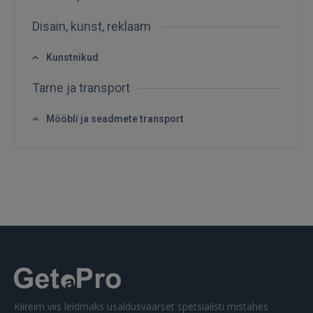
FACEBOOK
Disain, kunst, reklaam
GOOGLE
Kunstnikud
Tarne ja transport
 Sign in with Apple
Mööbli ja seadmete transport
Ei ole veel registreerunud?
REGISTREERIMINE
Kiireim viis leidmaks usaldusväärset spetsialisti mistahes