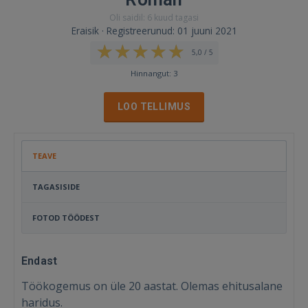
Oli saidil: 6 kuud tagasi
Eraisik · Registreerunud: 01 juuni 2021
5,0 / 5
Hinnangut: 3
LOO TELLIMUS
TEAVE
TAGASISIDE
FOTOD TÖÖDEST
Endast
Töökogemus on üle 20 aastat. Olemas ehitusalane
haridus.