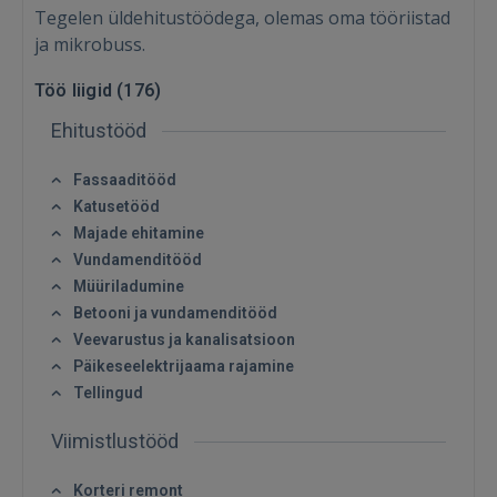
Tegelen üldehitustöödega, olemas oma tööriistad
ja mikrobuss.
Töö liigid (
176
)
Ehitustööd
Fassaaditööd
Katusetööd
Majade ehitamine
Vundamenditööd
Müüriladumine
Betooni ja vundamenditööd
Veevarustus ja kanalisatsioon
Päikeseelektrijaama rajamine
Tellingud
Viimistlustööd
Korteri remont