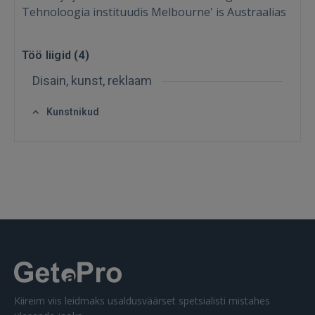
Tehnoloogia instituudis Melbourne' is Austraalias
Töö liigid (
4
)
Disain, kunst, reklaam
SISENE
Kunstnikud
Unustasite parooli?
Jäta mind meelde
FACEBOOK
GOOGLE
 Sign in with Apple
Ei ole veel registreerunud?
Kiireim viis leidmaks usaldusväärset spetsialisti mistahes
REGISTREERIMINE