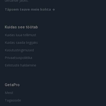
ülesande jaoks.
Täpsem teave meie kohta
Kuidas see töötab
Kuidas luua tellimust
Kuidas saada tegijaks
Kasutustingimused
Privaatsuspoliitika
Eelistuste haldamine
GetaPro
Meist
Tagasiside