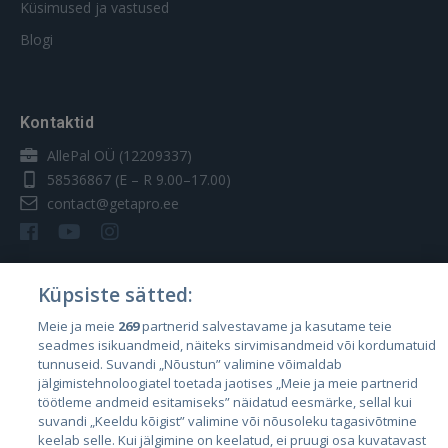
Küsimused ja vastused
Blogi
Kontaktid
AllePal OÜ (12209337)
58536867
(E – R 9.00–17.00)
contact@getapro.ee
Küpsiste sätted:
Riigid
Meie ja meie
269
partnerid salvestavame ja kasutame teie
seadmes isikuandmeid, näiteks sirvimisandmeid või kordumatuid
Eesti
tunnuseid. Suvandi „Nõustun” valimine võimaldab
Läti
jälgimistehnoloogiatel toetada jaotises „Meie ja meie partnerid
töötleme andmeid esitamiseks” näidatud eesmärke, sellal kui
Leedu
suvandi „Keeldu kõigist” valimine või nõusoleku tagasivõtmine
keelab selle. Kui jälgimine on keelatud, ei pruugi osa kuvatavast