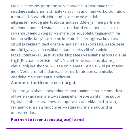
Meie ja meie
269
partnerid salvestavame ja kasutame teie
Riigid
seadmes isikuandmeid, näiteks sirvimisandmeid või kordumatuid
Eesti
tunnuseid. Suvandi „Nõustun” valimine võimaldab
jälgimistehnoloogiatel toetada jaotises „Meie ja meie partnerid
Läti
töötleme andmeid esitamiseks” näidatud eesmärke, sellal kui
suvandi „Keeldu kõigist” valimine või nõusoleku tagasivõtmine
Leedu
keelab selle. Kui jälgimine on keelatud, ei pruugi osa kuvatavast
sisust ja reklaamidest olla teie jaoks nii asjakohased. Saate selle
menüü igal ajal oma valikute muutmiseks või nõusoleku
tagasivõtmiseks uuesti avada, klõpsates veebilehe allosas oleval
lingil „Privaatsuseelistused” või veebilehe vasakus alanurgas
oleval hõljuval ikoonil, kui see on olemas. Teie valikud jõustuvad
meie Veebisait kohaldamisala piires. Lisateabe saamiseks
vaadake meie privaatsuspoliitikat.
Andmete töötlemise eesmärgid:
City24.lv
CVbankas.lt
Täpsete geolokatsiooniandmete kasutamine. Seadme omaduste
City24.ee
Kainos.lt
aktiivne skaneerimine tuvastamiseks. Teabe säilitamine ja/või
ligipääs teabele seadmes. Isikupärastatud reklaamid ja sisu,
GetaPro.lv
Paslaugos.lt
reklaamide ja sisu mõõtmine, vaatajaskonna analüüsid ja
GetaPro.ee
auto24.ee
tootearendus.
Skelbiu.lt
KV.ee
Partnerite (teenuseosutajate) loend
Autoplius.lt
Osta.ee