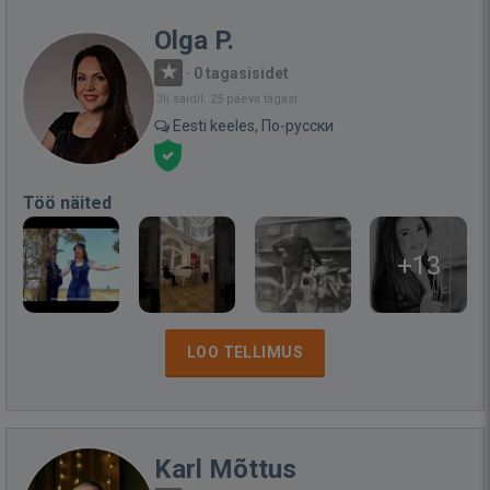
Olga P.
·
0 tagasisidet
Oli saidil: 25 päeva tagasi
Eesti keeles, По-русски
Töö näited
+13
LOO TELLIMUS
Karl Mõttus