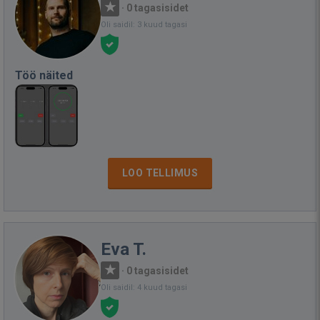
·
0 tagasisidet
Oli saidil: 3 kuud tagasi
Töö näited
LOO TELLIMUS
Eva T.
·
0 tagasisidet
Oli saidil: 4 kuud tagasi