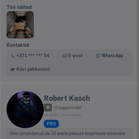
Töö näited
Kontaktid
+372 *** *** 54
E-post
WhatsApp
Küsi pakkumist
Robert Kasch
·
0 tagasisidet
Oli saidil: 1 kuud tagasi
PRO
Olen omandanud üle 20 aasta pikkuse kogemuse erinevate