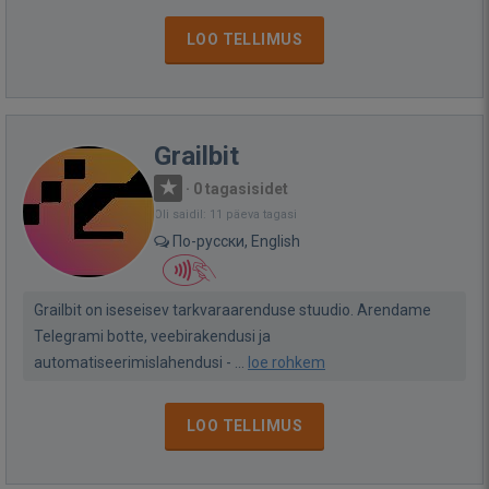
LOO TELLIMUS
Grailbit
·
0 tagasisidet
Oli saidil: 11 päeva tagasi
По-русски, English
Grailbit on iseseisev tarkvaraarenduse stuudio. Arendame
Telegrami botte, veebirakendusi ja
automatiseerimislahendusi - ...
loe rohkem
LOO TELLIMUS