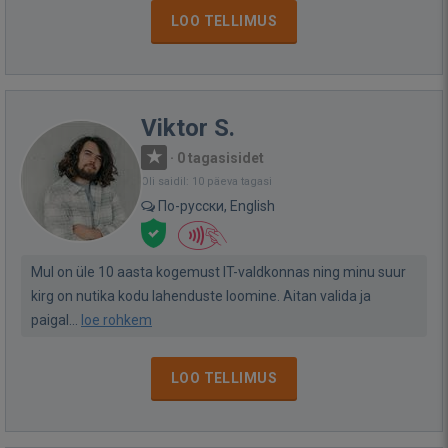
LOO TELLIMUS
Viktor S.
·
0 tagasisidet
Oli saidil: 10 päeva tagasi
По-русски, English
Mul on üle 10 aasta kogemust IT-valdkonnas ning minu suur
kirg on nutika kodu lahenduste loomine. Aitan valida ja
paigal...
loe rohkem
LOO TELLIMUS