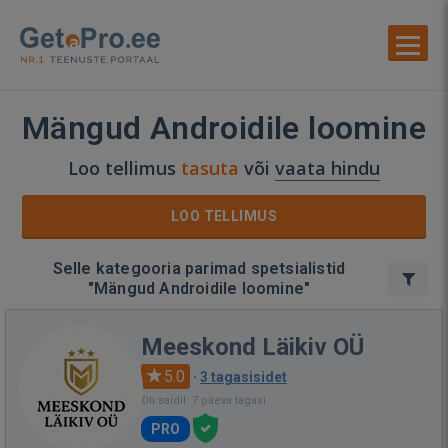
Mängud Androidile loomine
Loo tellimus
tasuta
või
vaata hindu
LOO TELLIMUS
Selle kategooria parimad spetsialistid
"Mängud Androidile loomine"
Meeskond Läikiv OÜ
5.0
·
3 tagasisidet
Oli saidil: 7 päeva tagasi
PRO