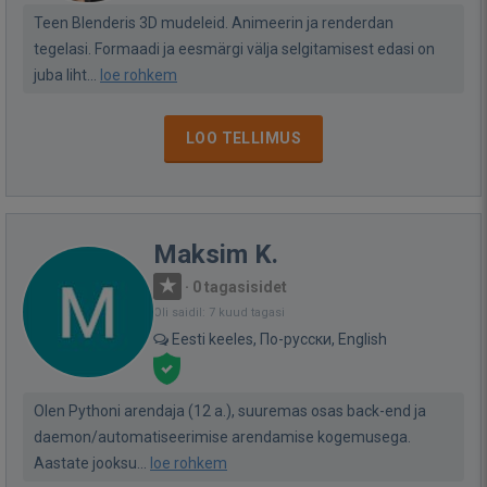
Teen Blenderis 3D mudeleid. Animeerin ja renderdan
tegelasi. Formaadi ja eesmärgi välja selgitamisest edasi on
juba liht...
loe rohkem
LOO TELLIMUS
Maksim K.
·
0 tagasisidet
Oli saidil: 7 kuud tagasi
Eesti keeles, По-русски, English
Olen Pythoni arendaja (12 a.), suuremas osas back-end ja
daemon/automatiseerimise arendamise kogemusega.
Aastate jooksu...
loe rohkem