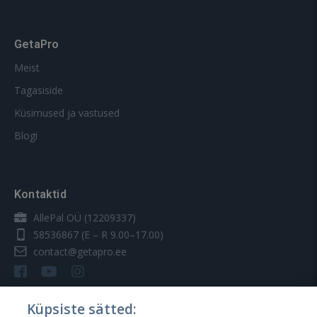
GetaPro
Meist
Tagasiside
Küsimused ja vastused
Blogi
Kontaktid
AllePal OÜ (12209337)
58536867
(E – R 9.00–17.00)
contact@getapro.ee
Küpsiste sätted: