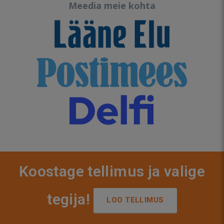
Meedia meie kohta
Koostage tellimus ja valige
tegija!
LOO TELLIMUS