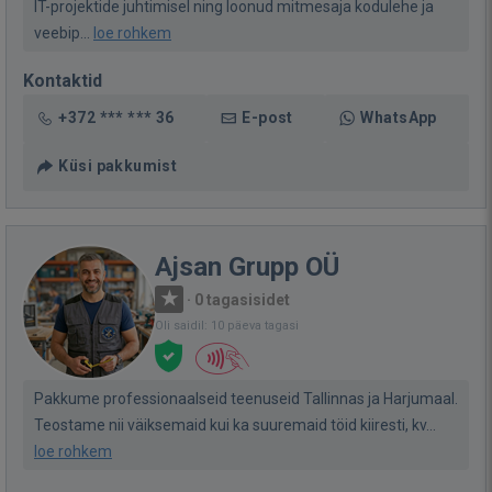
IT-projektide juhtimisel ning loonud mitmesaja kodulehe ja
veebip...
loe rohkem
Kontaktid
+372 *** *** 36
E-post
WhatsApp
Küsi pakkumist
Ajsan Grupp OÜ
·
0 tagasisidet
Oli saidil: 10 päeva tagasi
Pakkume professionaalseid teenuseid Tallinnas ja Harjumaal.
Teostame nii väiksemaid kui ka suuremaid töid kiiresti, kv...
loe rohkem