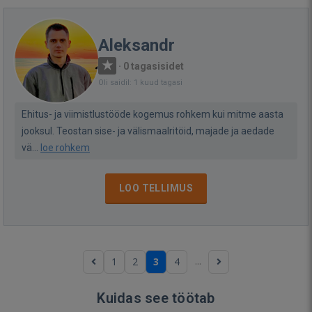
Aleksandr
·
0 tagasisidet
Oli saidil: 1 kuud tagasi
Ehitus- ja viimistlustööde kogemus rohkem kui mitme aasta
jooksul. Teostan sise- ja välismaalritöid, majade ja aedade
vä...
loe rohkem
LOO TELLIMUS
...
1
2
3
4
Kuidas see töötab