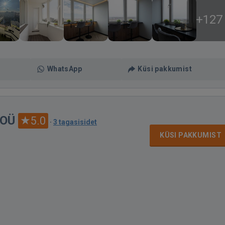
+127
WhatsApp
Küsi pakkumist
 OÜ
5.0
·
3 tagasisidet
KÜSI PAKKUMIST