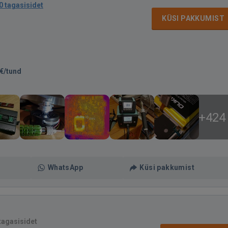
0 tagasisidet
KÜSI PAKKUMIST
€/tund
+424
WhatsApp
Küsi pakkumist
tagasisidet