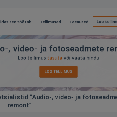
Loo tellim
idas see töötab
Tellimused
Teenused
o-, video- ja fotoseadmete r
Loo tellimus
tasuta
või
vaata hindu
LOO TELLIMUS
tsialistid "Audio-, video- ja fotoseadm
remont"