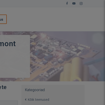
us
emont
ete
Kategooriad
Kõik teenused