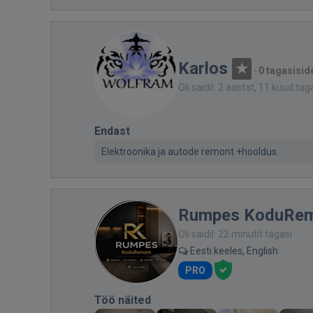
Karlos
·
0 tagasisid
Oli saidil: 2 aastat, 11 kuud tag
Endast
Elektroonika ja autode remont +hooldus.
Rumpes KoduRe
Oli saidil: 22 minutit tagasi
Eesti keeles, English
PRO
Töö näited