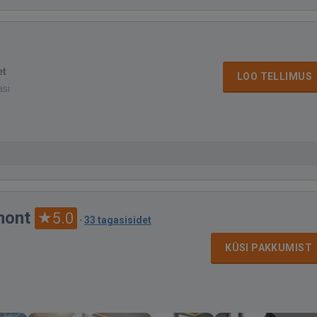
et
LOO TELLIMUS
asi
mont
5.0
·
33 tagasisidet
KÜSI PAKKUMIST