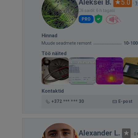
Aleksei B.
5.0
·
1
Oli saidil: 6 h tagasi
PRO
Hinnad
Muude seadmete remont
10-100
Töö näited
Kontaktid
+372 *** *** 30
E-post
Alexander L.
·
0 