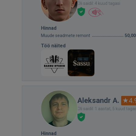
Oli saidil: 4 kuud tagasi
Hinnad
Muude seadmete remont
50,00
Töö näited
Aleksandr A.
4.
Oli saidil: 1 aastat, 5 kuud taga
Hinnad