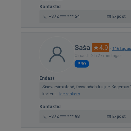
Kontaktid
+372 *** *** 54
E-post
Saša
4.9
·
116 tagas
Oli saidil: 2 h 27 min tagasi
PRO
Endast
Sisevärvimistööd, fassaadiehitus jne. Kogemus 
korterit...
loe rohkem
Kontaktid
+372 *** *** 98
E-post