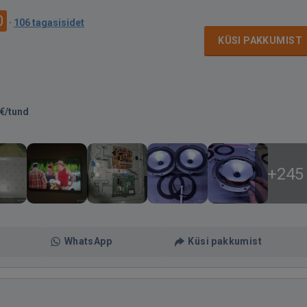
0
·
106 tagasisidet
KÜSI PAKKUMIST
€/tund
+245
WhatsApp
Küsi pakkumist