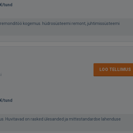
€/tund
e remonditöö kogemus. hüdrosüsteemi remont, juhtimissüsteemi
LOO TELLIMUS
si
€/tund
us. Huvitavad on rasked ülesanded ja mittestandardse lahenduse