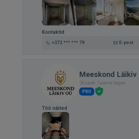
Kontaktid
+372 *** *** 79
E-post
Meeskond Läikiv
Oli saidil: 7 päeva tagasi
PRO
Töö näited