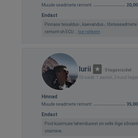
Muude seadmete remont
20,00
Endast
Pinnase teisaldus-, kaevandus-, tõsteseadmet
remont sh ECU ...
loe rohkem
Iurii
·
0 tagasisidet
Oli saidil: 1 aastat, 2 kuud taga
Hinnad
Muude seadmete remont
35,00
Endast
Pool küsimuse lahendusest on selle õige sõnast
otsimine.