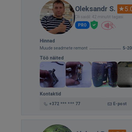
Oleksandr S.
5.
Oli saidil: 42 minutit tagasi
PRO
Hinnad
Muude seadmete remont
5-20
Töö näited
Kontaktid
+372 *** *** 77
E-post