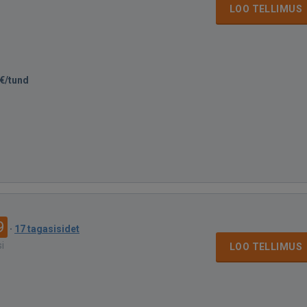
LOO TELLIMUS
€/tund
9
·
17 tagasisidet
si
LOO TELLIMUS