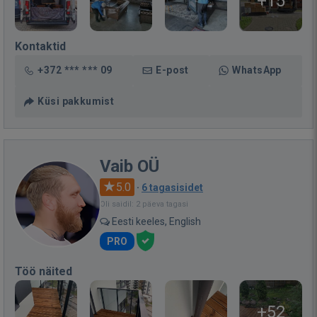
+15
Kontaktid
+372 *** *** 09
E-post
WhatsApp
Küsi pakkumist
Vaib OÜ
5.0
·
6 tagasisidet
Oli saidil: 2 päeva tagasi
Eesti keeles, English
PRO
Töö näited
+52