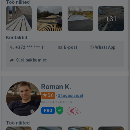
Töö näited
+31
Kontaktid
+372 *** *** 11
E-post
WhatsApp
Küsi pakkumist
Roman K.
5.0
·
3 tagasisidet
Oli saidil: 12 h tagasi
PRO
Töö näited