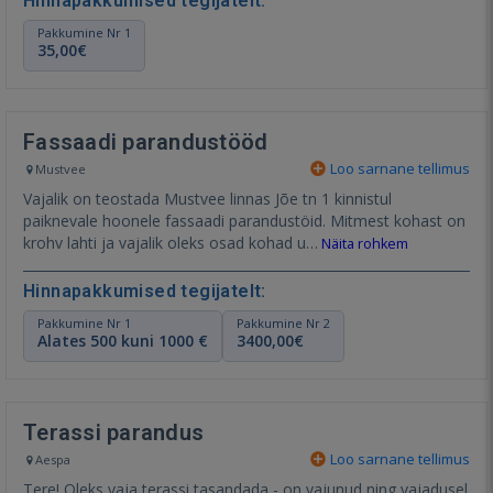
Hinnapakkumised tegijatelt:
Pakkumine Nr 1
35,00€
Fassaadi parandustööd
Loo sarnane tellimus
Mustvee
Vajalik on teostada Mustvee linnas Jõe tn 1 kinnistul
paiknevale hoonele fassaadi parandustöid. Mitmest kohast on
krohv lahti ja vajalik oleks osad kohad u…
Näita rohkem
Hinnapakkumised tegijatelt:
Pakkumine Nr 1
Pakkumine Nr 2
Alates 500 kuni 1000 €
3400,00€
Terassi parandus
Loo sarnane tellimus
Aespa
Tere! Oleks vaja terassi tasandada - on vajunud ning vajadusel