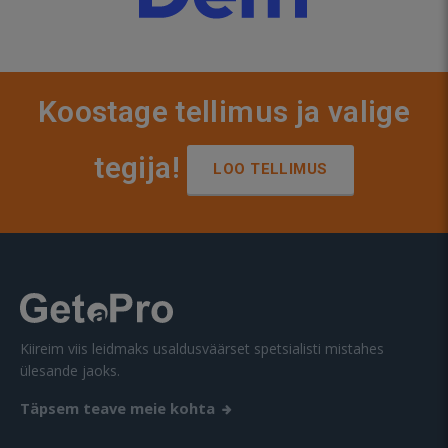
Koostage tellimus ja valige
tegija!
LOO TELLIMUS
Kiireim viis leidmaks usaldusväärset spetsialisti mistahes
ülesande jaoks.
Täpsem teave meie kohta