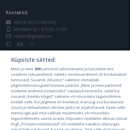
Kontaktid
AllePal OÜ (12209337)
58536867
(E – R 9.00–17.00)
contact@getapro.ee
Küpsiste sätted:
Meie ja meie
269
partnerid salvestavame ja kasutame teie
Riigid
seadmes isikuandmeid, näiteks sirvimisandmeid või kordumatuid
Eesti
tunnuseid. Suvandi „Nõustun” valimine võimaldab
jälgimistehnoloogiatel toetada jaotises „Meie ja meie partnerid
Läti
töötleme andmeid esitamiseks” näidatud eesmärke, sellal kui
suvandi „Keeldu kõigist” valimine või nõusoleku tagasivõtmine
Leedu
keelab selle. Kui jälgimine on keelatud, ei pruugi osa kuvatavast
sisust ja reklaamidest olla teie jaoks nii asjakohased. Saate selle
menüü igal ajal oma valikute muutmiseks või nõusoleku
tagasivõtmiseks uuesti avada, klõpsates veebilehe allosas oleval
lingil „Privaatsuseelistused” või veebilehe vasakus alanurgas
oleval hõljuval ikoonil, kui see on olemas. Teie valikud jõustuvad