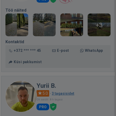
Töö näited
+3
Kontaktid
+372 *** *** 45
E-post
WhatsApp
Küsi pakkumist
Yurii B.
5.0
·
3 tagasisidet
Oli saidil: 8 h tagasi
PRO