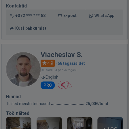
Kontaktid
+372 *** *** 88
E-post
WhatsApp
Küsi pakkumist
Viacheslav S.
4.9
·
68 tagasisidet
Oli saidil: 4 päeva tagasi
English
PRO
Hinnad
Teised meistri teenused
25,00€/tund
Töö näited