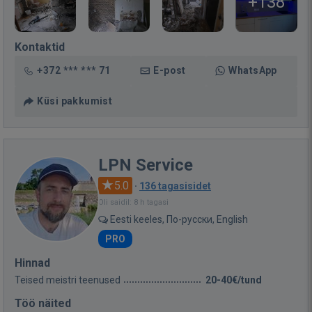
+138
Kontaktid
+372 *** *** 71
E-post
WhatsApp
Küsi pakkumist
LPN Service
5.0
·
136 tagasisidet
Oli saidil: 8 h tagasi
Eesti keeles, По-русски, English
PRO
Hinnad
Teised meistri teenused
20-40€/tund
Töö näited