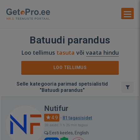
Batuudi parandus
Loo tellimus
tasuta
või
vaata hindu
LOO TELLIMUS
Selle kategooria parimad spetsialistid
"Batuudi parandus"
Nutifur
4.9
·
81 tagasisidet
Oli saidil: 1 h 25 min tagasi
Eesti keeles, English