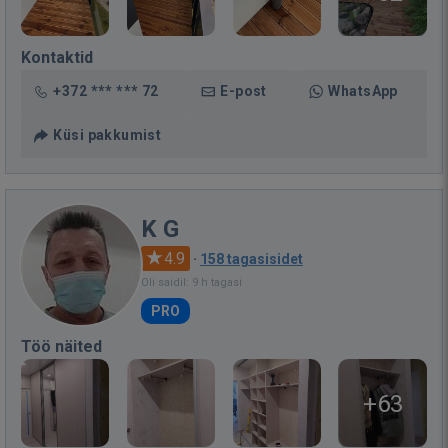
Kontaktid
+372 *** *** 72
E-post
WhatsApp
Küsi pakkumist
K G
4.9
·
158 tagasisidet
Oli saidil: 9 h tagasi
PRO
Töö näited
+63