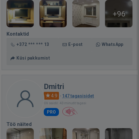
+96
Kontaktid
+372 *** *** 13
E-post
WhatsApp
Küsi pakkumist
Dmitri
4.9
·
147 tagasisidet
Oli saidil: 43 minutit tagasi
PRO
Töö näited