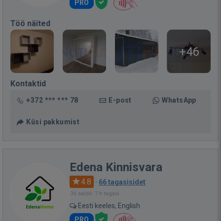
PRO
Töö näited
+46
Kontaktid
+372 *** *** 78
E-post
WhatsApp
Küsi pakkumist
Edena Kinnisvara
4.8
·
66 tagasisidet
Oli saidil: 7 h tagasi
Eesti keeles, English
PRO