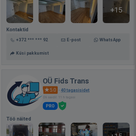
+15
Kontaktid
+372 *** *** 92
E-post
WhatsApp
Küsi pakkumist
OÜ Fids Trans
5.0
·
40 tagasisidet
Oli saidil: 11 h tagasi
PRO
Töö näited