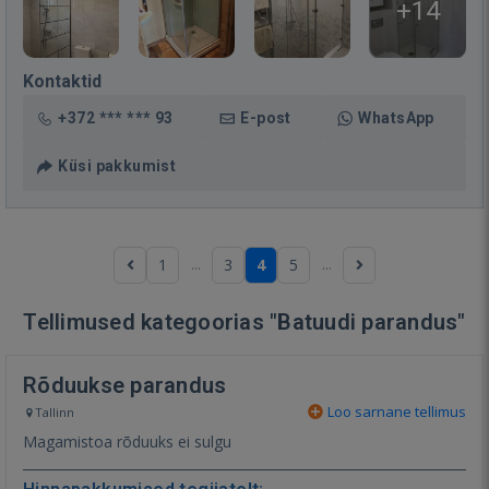
+14
Kontaktid
+372 *** *** 93
E-post
WhatsApp
Küsi pakkumist
...
...
1
3
4
5
Tellimused kategoorias "Batuudi parandus"
Rõduukse parandus
Loo sarnane tellimus
Tallinn
Magamistoa rõduuks ei sulgu