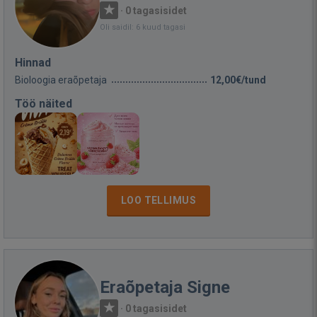
·
0 tagasisidet
Oli saidil: 6 kuud tagasi
Hinnad
Bioloogia eraõpetaja
12,00€/tund
Töö näited
LOO TELLIMUS
Eraõpetaja Signe
·
0 tagasisidet