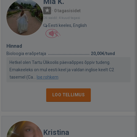
Mia K.
·
0 tagasisidet
Oli saidil: 4 kuud tagasi
Eesti keeles, English
Hinnad
Bioloogia eraõpetaja
20,00€/tund
Hetkel olen Tartu Ülikoolis päevaõppes õppiv tudeng.
Emakeeleks on mul eesti keel ja valdan inglise keelt C2
tasemel (Ca...
loe rohkem
LOO TELLIMUS
Kristina