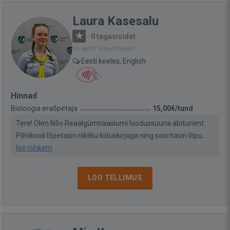
Laura Kasesalu
·
0 tagasisidet
Oli saidil: 3 kuud tagasi
Eesti keeles, English
Hinnad
Bioloogia eraõpetaja
15,00€/tund
Tere! Olen Nõo Reaalgümnaasiumi loodussuuna abiturient.
Põhikooli lõpetasin riikliku kiituskirjaga ning sooritasin lõpu...
loe rohkem
LOO TELLIMUS