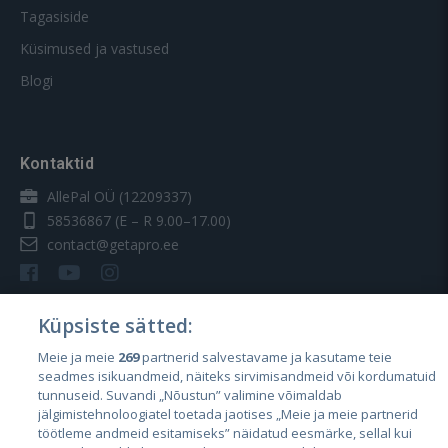
Tagasiside
Küsimused ja vastused
Blogi
Kontaktid
AllePal OÜ (12209337)
58536867
(E – R 9.00–17.00)
contact@getapro.ee
Küpsiste sätted:
Meie ja meie
269
partnerid salvestavame ja kasutame teie
Riigid
seadmes isikuandmeid, näiteks sirvimisandmeid või kordumatuid
Eesti
tunnuseid. Suvandi „Nõustun” valimine võimaldab
jälgimistehnoloogiatel toetada jaotises „Meie ja meie partnerid
Läti
töötleme andmeid esitamiseks” näidatud eesmärke, sellal kui