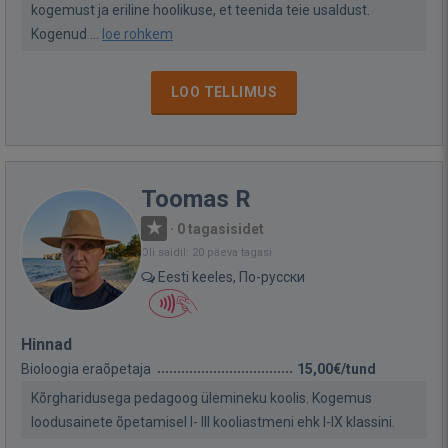
kogemust ja eriline hoolikuse, et teenida teie usaldust.
Kogenud ...
loe rohkem
LOO TELLIMUS
Toomas R
·
0 tagasisidet
Oli saidil: 20 päeva tagasi
Eesti keeles, По-русски
Hinnad
Bioloogia eraõpetaja
15,00€/tund
Kõrgharidusega pedagoog ülemineku koolis. Kogemus
loodusainete õpetamisel I- III kooliastmeni ehk I-IX klassini.