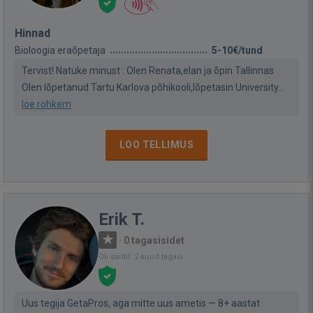
Hinnad
Bioloogia eraõpetaja
5-10€/tund
Tervist! Natuke minust : Olen Renata,elan ja õpin Tallinnas.
Olen lõpetanud Tartu Karlova põhikooli,lõpetasin University...
loe rohkem
LOO TELLIMUS
Erik T.
·
0 tagasisidet
Oli saidil: 2 kuud tagasi
Uus tegija GetaPros, aga mitte uus ametis — 8+ aastat