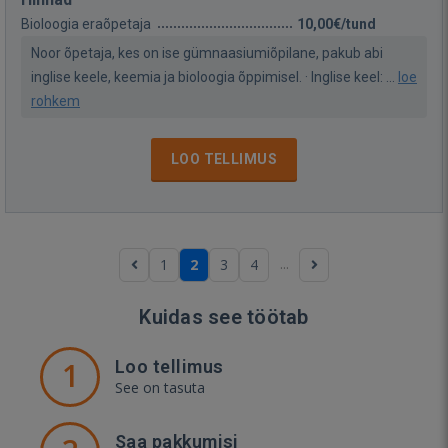
Bioloogia eraõpetaja
10,00€/tund
Noor õpetaja, kes on ise gümnaasiumiõpilane, pakub abi
inglise keele, keemia ja bioloogia õppimisel. · Inglise keel: ...
loe
rohkem
LOO TELLIMUS
...
1
2
3
4
Kuidas see töötab
1
Loo tellimus
See on tasuta
Saa pakkumisi