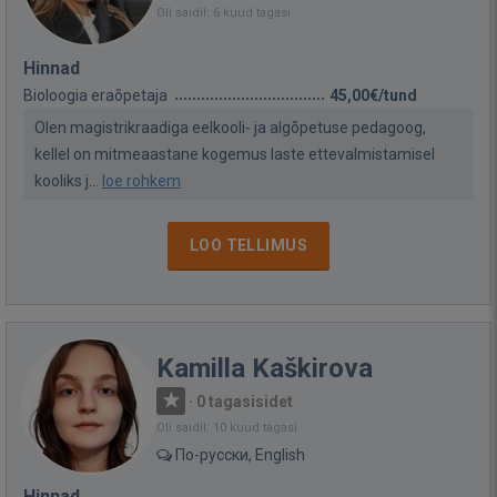
Oli saidil: 6 kuud tagasi
Hinnad
Bioloogia eraõpetaja
45,00€/tund
Olen magistrikraadiga eelkooli- ja algõpetuse pedagoog,
kellel on mitmeaastane kogemus laste ettevalmistamisel
kooliks j...
loe rohkem
LOO TELLIMUS
Kamilla Kaškirova
·
0 tagasisidet
Oli saidil: 10 kuud tagasi
По-русски, English
Hinnad