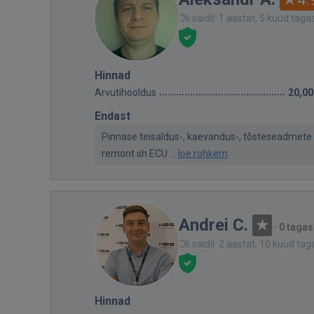
Oli saidil: 1 aastat, 5 kuud taga
Hinnad
Arvutihooldus
20,00
Endast
Pinnase teisaldus-, kaevandus-, tõsteseadmet
remont sh ECU ...
loe rohkem
Andrei C.
·
0 tagas
Oli saidil: 2 aastat, 10 kuud tag
Hinnad