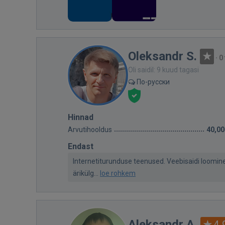
Oleksandr S.
·
0
Oli saidil: 9 kuud tagasi
По-русски
Hinnad
Arvutihooldus
40,00
Endast
Internetiturunduse teenused. Veebisaidi loomin
ärikülg...
loe rohkem
Aleksandr A.
4.