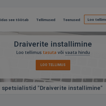
Loo tellim
idas see töötab
Tellimused
Teenused
Draiverite installimine
Loo tellimus
tasuta
või
vaata hindu
LOO TELLIMUS
spetsialistid "Draiverite installimine"