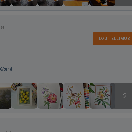
det
LOO TELLIMUS
€/tund
+2