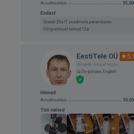
Arvutihooldus
55,00
Endast
Staaži 25a IT seadmete paranduses.
Võrguehitust teinud 12a
EestiTele OÜ
5.
Oli saidil: 4 kuud tagasi
По-русски, English
Hinnad
Arvutihooldus
30,00
Töö näited