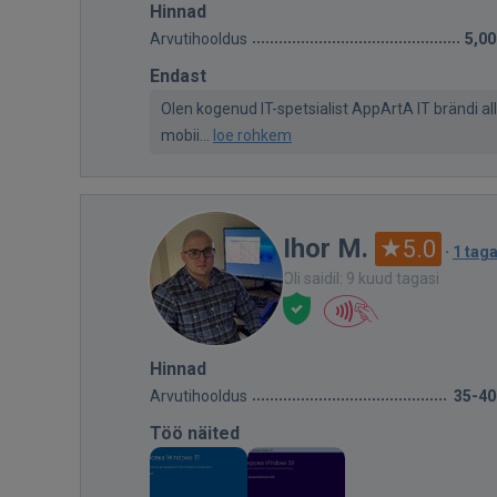
Hinnad
Arvutihooldus
5,00
Endast
Olen kogenud IT-spetsialist AppArtA IT brändi al
mobii...
loe rohkem
Ihor M.
5.0
·
1 tag
Oli saidil: 9 kuud tagasi
Hinnad
Arvutihooldus
35-40
Töö näited