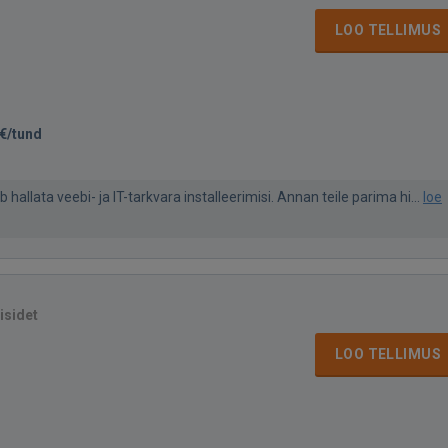
LOO TELLIMUS
€/tund
 hallata veebi- ja IT-tarkvara installeerimisi. Annan teile parima hi...
loe
isidet
LOO TELLIMUS