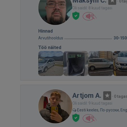
Maksym C.
·
0 ta
Oli saidil: 8 kuud tagasi
Hinnad
Arvutihooldus
30-150
Töö näited
Artjom A.
·
0 taga
Oli saidil: 9 kuud tagasi
Eesti keeles, По-русски, Eng