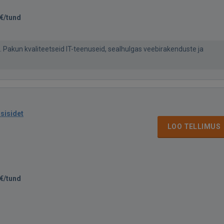
€/tund
l. Pakun kvaliteetseid IT-teenuseid, sealhulgas veebirakenduste ja
asisidet
LOO TELLIMUS
€/tund