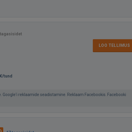
 tagasisidet
LOO TELLIMUS
€/tund
e. Google'i reklaamide seadistamine. Reklaam Facebookis. Facebooki
9