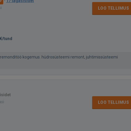
·
17 tagasisidet
si
LOO TELLIMUS
€/tund
e remonditöö kogemus. hüdrosüsteemi remont, juhtimissüsteemi
isidet
asi
LOO TELLIMUS