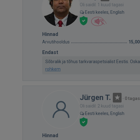
Oli saidil: 1 kuud tagasi
Eesti keeles, English
Hinnad
Arvutihooldus
15,00
Endast
Sõbralik ja tõhus tarkvaraspetsialist Eestis. Oskab
rohkem
Jürgen T.
·
0 tagas
Oli saidil: 2 kuud tagasi
Eesti keeles, English
Hinnad