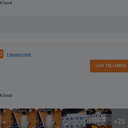
€/tund
0
·
1 tagasisidet
LOO TELLIMUS
€/tund
+25