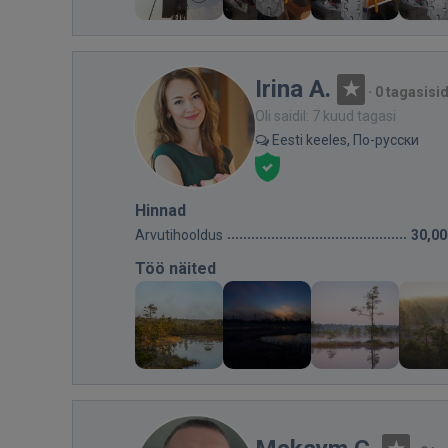
Irina A.
·
0 tagasisi
Oli saidil: 7 kuud tagasi
Eesti keeles, По-русски
Hinnad
Arvutihooldus
30,00
Töö näited