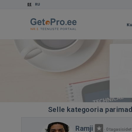
EE
RU
Ku
Selle kategooria parimad 
Ramji
·
0 tagasisidet