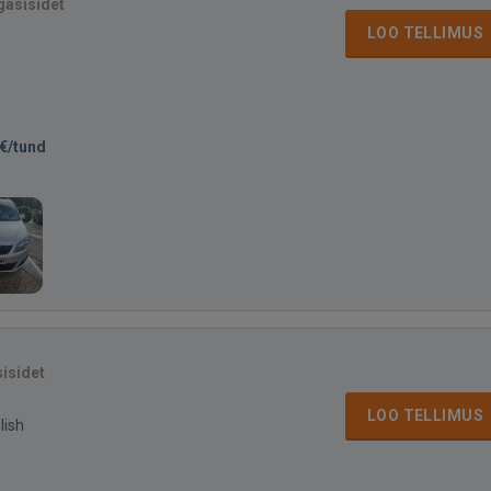
gasisidet
LOO TELLIMUS
€/tund
sisidet
LOO TELLIMUS
lish