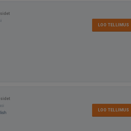
isidet
si
LOO TELLIMUS
isidet
asi
LOO TELLIMUS
lish