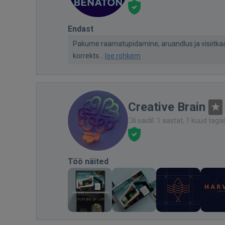
Endast
Pakume raamatupidamine, aruandlus ja visiitkaar
korrekts...
loe rohkem
Creative Brain
Oli saidil: 1 aastat, 1 kuud taga
Töö näited