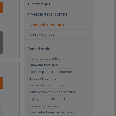
Internet ja IT
Veebilehtede loomine
Veebilehe loomine
Veebikujundus
Samuti otsiti
Kohanduv paigutus
Ettevõtte koduleht
Foorum-portaalide loomine
Infosaidi loomine
Netikataloogi loomine
Kinnisvara veebilehe loomine
Agregaator-lehe loomine
Kodulehe hooldus
Veebilehe loomine Drupal´is