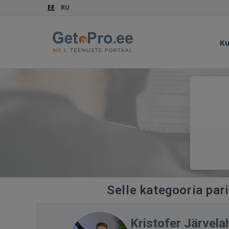
EE
RU
Ku
Selle kategooria par
Kristofer Järvela