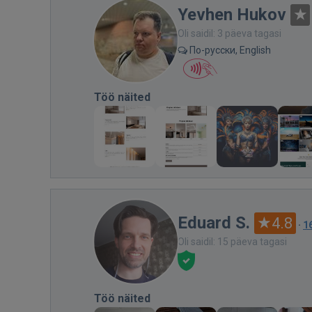
Yevhen Hukov
Oli saidil: 3 päeva tagasi
По-русски, English
Töö näited
Eduard S.
4.8
·
1
Oli saidil: 15 päeva tagasi
Töö näited