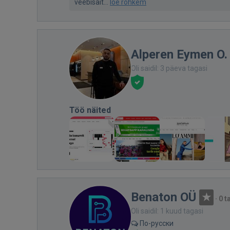
veebisait...
loe rohkem
Alperen Eymen O.
Oli saidil: 3 päeva tagasi
Töö näited
Benaton OÜ
·
0 t
Oli saidil: 1 kuud tagasi
По-русски