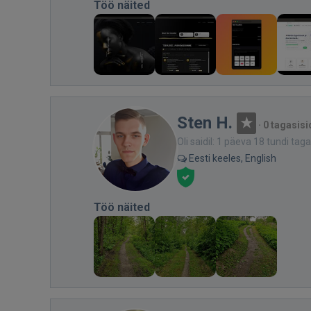
Töö näited
Sten H.
·
0 tagasisi
Oli saidil: 1 päeva 18 tundi taga
Eesti keeles, English
Töö näited