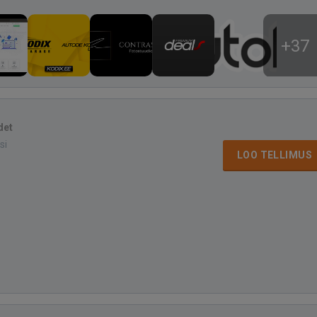
+37
det
si
LOO TELLIMUS