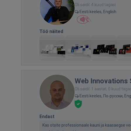
Oli saidil: 4 kuud tagasi
Eesti keeles, English
Töö näited
Web Innovations 
Oli saidil: 1 aastat, 0 kuud taga
Eesti keeles, По-русски, Eng
Endast
Kas otsite professionaale kauni ja kaasaegse v