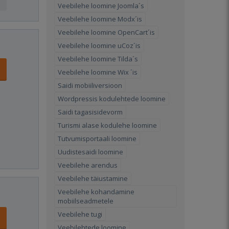
Veebilehe loomine Joomla´s
Veebilehe loomine Modx´is
Veebilehe loomine OpenCart´is
Veebilehe loomine uCoz´is
Veebilehe loomine Tilda´s
Veebilehe loomine Wix ´is
Saidi mobiiliversioon
Wordpressis kodulehtede loomine
Saidi tagasisidevorm
Turismi alase kodulehe loomine
Tutvumisportaali loomine
Uudistesaidi loomine
Veebilehe arendus
Veebilehe täiustamine
Veebilehe kohandamine
mobiilseadmetele
Veebilehe tugi
Veebilehtede loomine