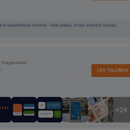
di-veebilehtede loomine – kõik selleks, et teie ettevõte töötaks
·
0 tagasisidet
si
LOO TELLIMUS
+24