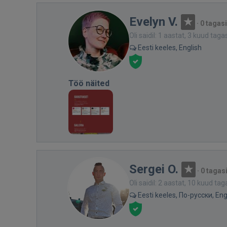
Evelyn V.
·
0 tagas
Oli saidil: 1 aastat, 3 kuud taga
Eesti keeles, English
Töö näited
Sergei O.
·
0 tagas
Oli saidil: 2 aastat, 10 kuud tag
Eesti keeles, По-русски, Eng