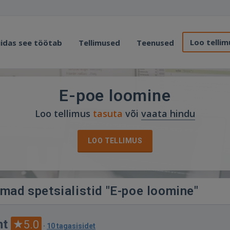
Loo tellim
idas see töötab
Tellimused
Teenused
E-poe loomine
Loo tellimus
tasuta
või
vaata hindu
LOO TELLIMUS
imad spetsialistid "E-poe loomine"
ht
5.0
·
10 tagasisidet