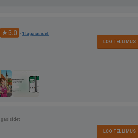
5.0
·
1 tagasisidet
LOO TELLIMUS
agasisidet
LOO TELLIMUS