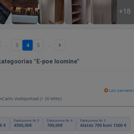
+18
...
...
3
4
5
kategoorias "E-poe loomine"
Loo sarnane t
Tere, soovime www.rehvitakso.ee uut kodulehte OpenCartis Veebiportaal (> 20 lehte)
Pakkumine Nr 3
Pakkumine Nr 4
Pakkumine Nr 5
0 €
4500,00€
700,00€
Alates 700 kuni 1500 €