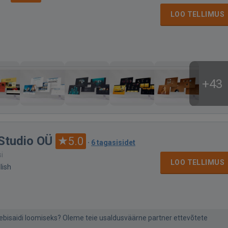
LOO TELLIMUS
+43
Studio OÜ
5.0
·
6 tagasisidet
si
LOO TELLIMUS
lish
eebisaidi loomiseks? Oleme teie usaldusväärne partner ettevõtete