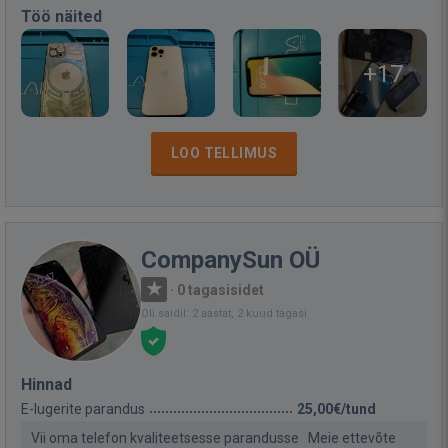
Töö näited
+17
LOO TELLIMUS
CompanySun OÜ
·
0 tagasisidet
Oli saidil: 2 aastat, 2 kuud tagasi
Hinnad
E-lugerite parandus
25,00€/tund
Vii oma telefon kvaliteetsesse parandusse Meie ettevõte