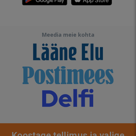
Meedia meie kohta
Koostage tellimus ja valige