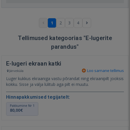
1
2
3
4
Tellimused kategoorias "E-lugerite
parandus"
E-lugeri ekraan katki
Loo sarnane tellimus
Järveküla
Luger kukkus ekraaniga vastu põrandat ning ekraanipilt jooksis
kokku. Sisse ja välja lülitub aga pilt ei muutu.
Hinnapakkumised tegijatelt:
Pakkumine Nr 1
80,00€