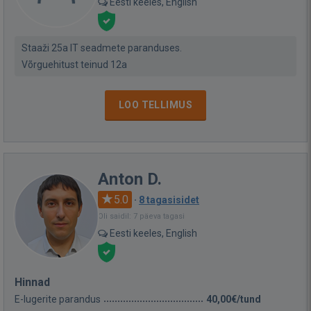
Eesti keeles, English
Staaži 25a IT seadmete paranduses.
Võrguehitust teinud 12a
LOO TELLIMUS
Anton D.
5.0
·
8 tagasisidet
Oli saidil: 7 päeva tagasi
Eesti keeles, English
Hinnad
E-lugerite parandus
40,00€/tund