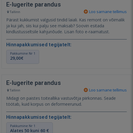
E-lugerite parandus
Loo sarnane tellimus
Tallinn
Pärast kukkumist valgusid tindid laiali. Kas remont on võimalik
ja kui jah, siis kui palju see maksab? Soovin esitada
kindlustusseltsile kahjunõude. Lisan foto e-raamatust.
Hinnapakkumised tegijatelt:
Pakkumine Nr 1
29,00€
E-lugerite parandus
Loo sarnane tellimus
Tallinn
Midagi on paistes toiteallika vastuvõtja piirkonnas. Seade
töötab, kuid korpus on deformeerunud.⁣
Hinnapakkumised tegijatelt:
Pakkumine Nr 1
Alates 50 kuni 60 €