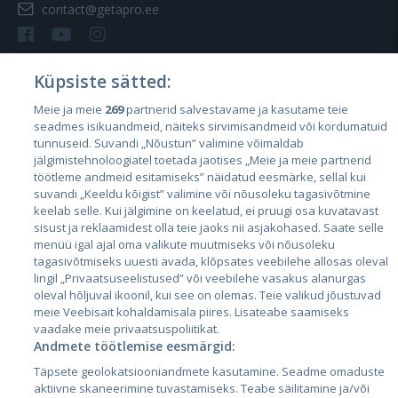
contact@getapro.ee
Küpsiste sätted:
Meie ja meie
269
partnerid salvestavame ja kasutame teie
Riigid
seadmes isikuandmeid, näiteks sirvimisandmeid või kordumatuid
Eesti
tunnuseid. Suvandi „Nõustun” valimine võimaldab
jälgimistehnoloogiatel toetada jaotises „Meie ja meie partnerid
Läti
töötleme andmeid esitamiseks” näidatud eesmärke, sellal kui
suvandi „Keeldu kõigist” valimine või nõusoleku tagasivõtmine
Leedu
keelab selle. Kui jälgimine on keelatud, ei pruugi osa kuvatavast
sisust ja reklaamidest olla teie jaoks nii asjakohased. Saate selle
menüü igal ajal oma valikute muutmiseks või nõusoleku
tagasivõtmiseks uuesti avada, klõpsates veebilehe allosas oleval
lingil „Privaatsuseelistused” või veebilehe vasakus alanurgas
oleval hõljuval ikoonil, kui see on olemas. Teie valikud jõustuvad
meie Veebisait kohaldamisala piires. Lisateabe saamiseks
vaadake meie privaatsuspoliitikat.
Andmete töötlemise eesmärgid:
City24.lv
CVbankas.lt
Täpsete geolokatsiooniandmete kasutamine. Seadme omaduste
City24.ee
Kainos.lt
aktiivne skaneerimine tuvastamiseks. Teabe säilitamine ja/või