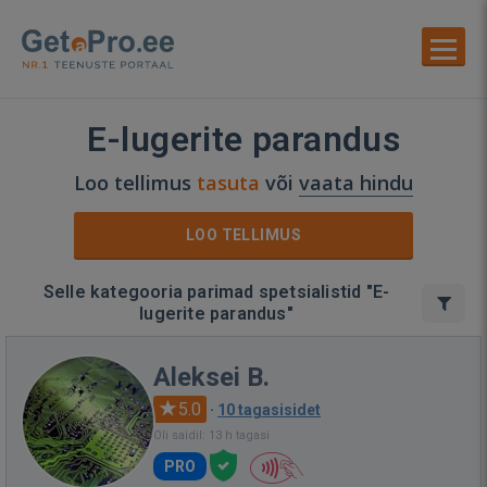
E-lugerite parandus
Loo tellimus
tasuta
või
vaata hindu
LOO TELLIMUS
Selle kategooria parimad spetsialistid "E-
lugerite parandus"
Aleksei B.
5.0
·
10 tagasisidet
Oli saidil: 13 h tagasi
PRO