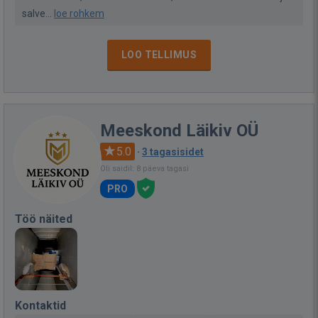
salve...
loe rohkem
LOO TELLIMUS
Meeskond Läikiv OÜ
5.0
·
3 tagasisidet
Oli saidil: 8 päeva tagasi
PRO
Töö näited
Kontaktid