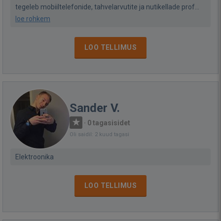
tegeleb mobiiltelefonide, tahvelarvutite ja nutikellade prof...
loe rohkem
LOO TELLIMUS
Sander V.
·
0 tagasisidet
Oli saidil: 2 kuud tagasi
Elektroonika
LOO TELLIMUS