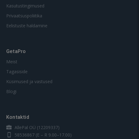
Kasutustingimused
Privaatsuspoliitika
Eelistuste haldamine
GetaPro
Meist
Tagasiside
Küsimused ja vastused
Blogi
Kontaktid
AllePal OÜ (12209337)
58536867
(E – R 9.00–17.00)