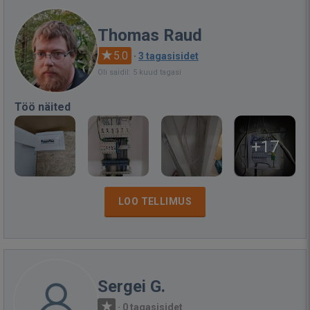
Thomas Raud
5.0
·
3 tagasisidet
Oli saidil: 5 kuud tagasi
Töö näited
+17
LOO TELLIMUS
Sergei G.
·
0 tagasisidet