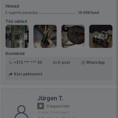
Hinnad
E-lugerite parandus
10-50€/tund
Töö näited
+427
Kontaktid
+372 *** *** 30
E-post
WhatsApp
Küsi pakkumist
Jürgen T.
·
0 tagasisidet
Oli saidil: 2 kuud tagasi