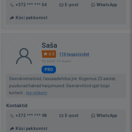
+372 *** *** 54
E-post
WhatsApp
Küsi pakkumist
Saša
4.9
·
116 tagasisidet
Oli saidil: 9 h tagasi
PRO
Sisevärvimistööd, fassaadiehitus jne. Kogemus 23 aastat,
puuduvad halvad harjumused. Sisevärvitööd igat tüüpi
korterit...
loe rohkem
Kontaktid
+372 *** *** 98
E-post
WhatsApp
Küsi pakkumist