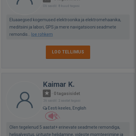
Oli saidil: 8 kuud tagasi
Eluaaegsed kogemused elektroonika ja elektromehaanika,
meditsiini ja labori, GPS ja mere navigatsiooni seadmete
remondis...
loe rohkem
LOO TELLIMUS
Kaimar K.
·
0 tagasisidet
Oli saidil: 2 aastat tagasi
Eesti keeles, English
Olen tegelenud 5 aastat+ erinevate seadmete remondiga,
helisalvestus, ürituste helidamine, videote momteerimine ja