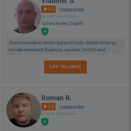
Vladimir S.
0.0
·
1 tagasisidet
Oli saidil: 2 kuud tagasi
Eesti keeles, English
Teeme korralikult, kiiresti. Igal pool Eestis. ühtselt töötav ja
korralik meeskond. Kogemus, varustus, tsehhid, laod.
LOO TELLIMUS
Roman R.
5.0
·
1 tagasisidet
Oli saidil: 9 kuud tagasi