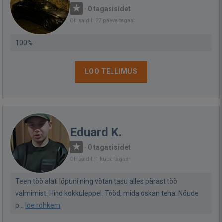
·
0 tagasisidet
Oli saidil: 27 päeva tagasi
100%
LOO TELLIMUS
Eduard K.
·
0 tagasisidet
Oli saidil: 1 kuud tagasi
Teen töö alati lõpuni ning võtan tasu alles pärast töö
valmimist. Hind kokkuleppel. Tööd, mida oskan teha: Nõude
p...
loe rohkem