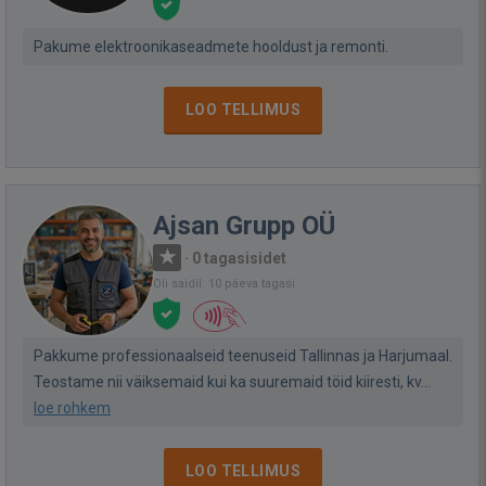
Pakume elektroonikaseadmete hooldust ja remonti.
LOO TELLIMUS
Ajsan Grupp OÜ
·
0 tagasisidet
Oli saidil: 10 päeva tagasi
Pakkume professionaalseid teenuseid Tallinnas ja Harjumaal.
Teostame nii väiksemaid kui ka suuremaid töid kiiresti, kv...
loe rohkem
LOO TELLIMUS