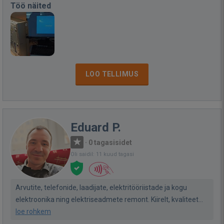
Töö näited
LOO TELLIMUS
Eduard P.
·
0 tagasisidet
Oli saidil: 11 kuud tagasi
Arvutite, telefonide, laadijate, elektritööriistade ja kogu
elektroonika ning elektriseadmete remont. Kiirelt, kvaliteet...
loe rohkem