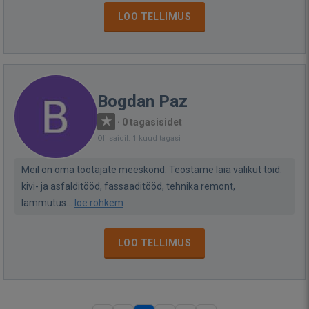
LOO TELLIMUS
Bogdan Paz
·
0 tagasisidet
Oli saidil: 1 kuud tagasi
Meil on oma töötajate meeskond. Teostame laia valikut töid:
kivi- ja asfalditööd, fassaaditööd, tehnika remont,
lammutus...
loe rohkem
LOO TELLIMUS