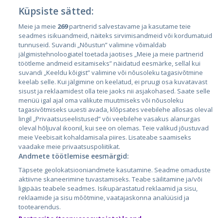
Küpsiste sätted:
Meie ja meie
269
partnerid salvestavame ja kasutame teie
Riigid
seadmes isikuandmeid, näiteks sirvimisandmeid või kordumatuid
Eesti
tunnuseid. Suvandi „Nõustun” valimine võimaldab
jälgimistehnoloogiatel toetada jaotises „Meie ja meie partnerid
Läti
töötleme andmeid esitamiseks” näidatud eesmärke, sellal kui
suvandi „Keeldu kõigist” valimine või nõusoleku tagasivõtmine
Leedu
keelab selle. Kui jälgimine on keelatud, ei pruugi osa kuvatavast
sisust ja reklaamidest olla teie jaoks nii asjakohased. Saate selle
menüü igal ajal oma valikute muutmiseks või nõusoleku
tagasivõtmiseks uuesti avada, klõpsates veebilehe allosas oleval
lingil „Privaatsuseelistused” või veebilehe vasakus alanurgas
oleval hõljuval ikoonil, kui see on olemas. Teie valikud jõustuvad
meie Veebisait kohaldamisala piires. Lisateabe saamiseks
vaadake meie privaatsuspoliitikat.
Andmete töötlemise eesmärgid:
City24.lv
CVbankas.lt
Täpsete geolokatsiooniandmete kasutamine. Seadme omaduste
City24.ee
Kainos.lt
aktiivne skaneerimine tuvastamiseks. Teabe säilitamine ja/või
ligipääs teabele seadmes. Isikupärastatud reklaamid ja sisu,
GetaPro.lv
Paslaugos.lt
reklaamide ja sisu mõõtmine, vaatajaskonna analüüsid ja
GetaPro.ee
auto24.ee
tootearendus.
Skelbiu.lt
KV.ee