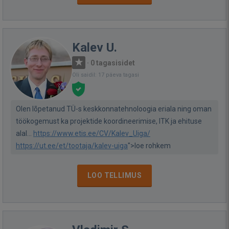
Kalev U.
·
0 tagasisidet
Oli saidil: 17 päeva tagasi
Olen lõpetanud TÜ-s keskkonnatehnoloogia eriala ning oman
töökogemust ka projektide koordineerimise, ITK ja ehituse
alal...
https://www.etis.ee/CV/Kalev_Uiga/
https://ut.ee/et/tootaja/kalev-uiga
">loe rohkem
LOO TELLIMUS