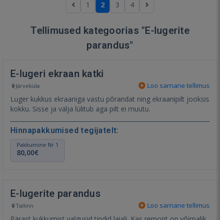
1
2
3
4
Tellimused kategoorias "E-lugerite
parandus"
E-lugeri ekraan katki
Loo sarnane tellimus
Järveküla
Luger kukkus ekraaniga vastu põrandat ning ekraanipilt jooksis
kokku. Sisse ja välja lülitub aga pilt ei muutu.
Hinnapakkumised tegijatelt:
Pakkumine Nr 1
80,00€
E-lugerite parandus
Loo sarnane tellimus
Tallinn
Pärast kukkumist valgusid tindid laiali. Kas remont on võimalik