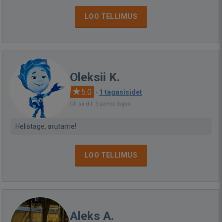
LOO TELLIMUS
Oleksii K.
5.0
·
1 tagasisidet
Oli saidil: 3 päeva tagasi
Helistage, arutame!
LOO TELLIMUS
Aleks A.