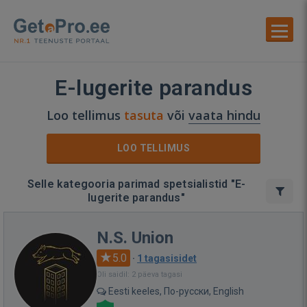
E-lugerite parandus
Loo tellimus
tasuta
või
vaata hindu
LOO TELLIMUS
Selle kategooria parimad spetsialistid "E-
lugerite parandus"
N.S. Union
5.0
·
1 tagasisidet
Oli saidil: 2 päeva tagasi
Eesti keeles, По-русски, English