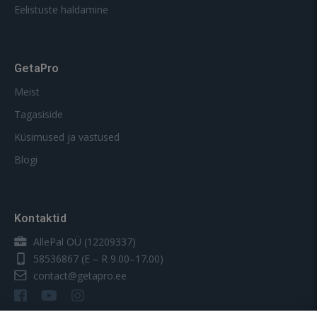
Eelistuste haldamine
GetaPro
Meist
Tagasiside
Küsimused ja vastused
Blogi
Kontaktid
AllePal OÜ (12209337)
58536867
(E – R 9.00–17.00)
contact@getapro.ee