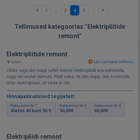
...
...
1
3
4
5
Tellimused kategoorias "Elektripliitide
remont"
Elektripliitide remont
Loo sarnane tellimus
Tallinn
Oleks vaja üks nupp sellel Indesit elektripliidil ära vahetada,
nupp on endal olemas. Pildil näha, et üks nupp, mis kontrollib
ühte elektriplaati, et seda ei ole.
Hinnapakkumised tegijatelt:
Pakkumine Nr 1
Pakkumine Nr 2
Pakkumine Nr 3
Alates 40 kuni 50 €
50,00€
65,00€
Elektripliidi remont