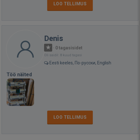
LOO TELLIMUS
Denis
·
0 tagasisidet
Oli saidil: 8 kuud tagasi
Eesti keeles, По-русски, English
Töö näited
LOO TELLIMUS