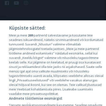
Riigid
Küpsiste sätted:
Eesti
Meie ja meie
269
partnerid salvestavame ja kasutame teie
Läti
seadmes isikuandmeid, näiteks sirvimisandmeid või kordumatuid
tunnuseid. Suvandi „Nõustun” valimine võimaldab
Leedu
jälgimistehnoloogiatel toetada jaotises „Meie ja meie partnerid
töötleme andmeid esitamiseks” näidatud eesmärke, sellal kui
suvandi „Keeldu kõigist” valimine või nõusoleku tagasivõtmine
keelab selle. Kui jälgimine on keelatud, ei pruugi osa kuvatavast
sisust ja reklaamidest olla teie jaoks nii asjakohased. Saate selle
menüü igal ajal oma valikute muutmiseks või nõusoleku
tagasivõtmiseks uuesti avada, klõpsates veebilehe allosas oleval
lingil „Privaatsuseelistused” või veebilehe vasakus alanurgas
oleval hõljuval ikoonil, kui see on olemas. Teie valikud jõustuvad
meie Veebisait kohaldamisala piires. Lisateabe saamiseks
City24.lv
CVbankas.lt
vaadake meie privaatsuspoliitikat.
City24.ee
Kainos.lt
Andmete töötlemise eesmärgid:
GetaPro.lv
Paslaugos.lt
Täpsete geolokatsiooniandmete kasutamine. Seadme omaduste