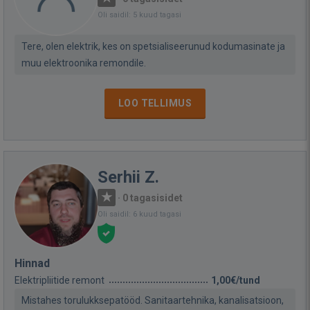
Oli saidil: 5 kuud tagasi
Tere, olen elektrik, kes on spetsialiseerunud kodumasinate ja
muu elektroonika remondile.
LOO TELLIMUS
Serhii Z.
·
0 tagasisidet
Oli saidil: 6 kuud tagasi
Hinnad
Elektripliitide remont
1,00€/tund
Mistahes torulukksepatööd. Sanitaartehnika, kanalisatsioon,