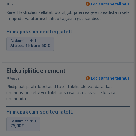
Loo sarnane tellimus
Tallinn
Kiire! Elektripliidi kellatabloo vilgub ja ei reageeri seadistamisele
- nupude vajutamisel läheb tagasi algseisundisse.
Hinnapakkumised tegijatelt:
Pakkumine Nr 1
Alates 45 kuni 60 €
Elektripliitide remont
Loo sarnane tellimus
Aespa
Pliidiplaat ja ahi lõpetasid töö - tuleks üle vaadata, kas
ühendus on kehv või tuleb uus osa ja aitaks selle ka ära
ühendada.
Hinnapakkumised tegijatelt:
Pakkumine Nr 1
75,00€