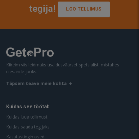
tegija!
LOO TELLIMUS
Kiireim viis leidmaks usaldusväärset spetsialisti mistahes
ülesande jaoks.
Täpsem teave meie kohta
Kuidas see töötab
Kuidas luua tellimust
Kuidas saada tegijaks
Kasutustingimused