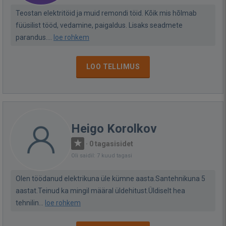
Teostan elektritöid ja muid remondi töid. Kõik mis hõlmab
füüsilist tööd, vedamine, paigaldus. Lisaks seadmete
parandus....
loe rohkem
LOO TELLIMUS
Heigo Korolkov
·
0 tagasisidet
Oli saidil: 7 kuud tagasi
Olen töödanud elektrikuna üle kümne aasta.Santehnikuna 5
aastat.Teinud ka mingil määral üldehitust.Üldiselt hea
tehnilin...
loe rohkem