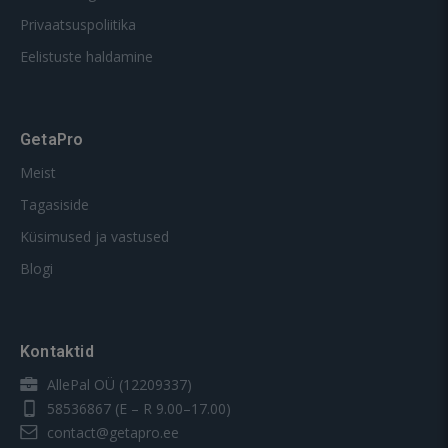
Privaatsuspoliitika
Eelistuste haldamine
GetaPro
Meist
Tagasiside
Küsimused ja vastused
Blogi
Kontaktid
AllePal OÜ (12209337)
58536867
(E – R 9.00–17.00)
contact@getapro.ee