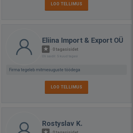
LOO TELLIMUS
Eliina Import & Export OÜ
·
0 tagasisidet
Oli saidil: 5 kuud tagasi
Firma tegeleb mitmesuguste töödega
LOO TELLIMUS
Rostyslav K.
·
0 tagasisidet