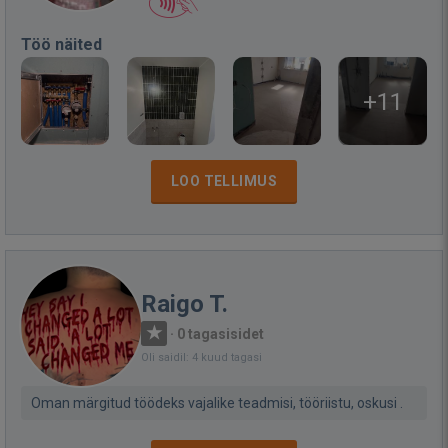
Töö näited
+11
LOO TELLIMUS
Raigo T.
·
0 tagasisidet
Oli saidil: 4 kuud tagasi
Oman märgitud töödeks vajalike teadmisi, tööriistu, oskusi .