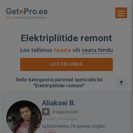
Elektripliitide remont
Loo tellimus
tasuta
või
vaata hindu
LOO TELLIMUS
Selle kategooria parimad spetsialistid
"Elektripliitide remont"
Aliaksei B.
·
0 tagasisidet
Oli saidil: 4 kuud tagasi
Eesti keeles, По-русски, English