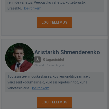
rennide vahetus. Veepüstiku vahetus, küttetorustik.
Erasekto...
loe rohkem
LOO TELLIMUS
Aristarkh Shmenderenko
·
0 tagasisidet
Oli saidil: 6 kuud tagasi
Töötasin teeninduskeskuses, kus remonditi peamiselt
väikeseid kodumasinaid, kuid siis lõpetasin töö, kuna
vahetasin eria...
loe rohkem
LOO TELLIMUS