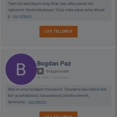
Teen töö alati lõpuni ning võtan tasu alles pärast töö
valmimist. Hind kokkuleppel. Tööd, mida oskan teha: Nõude
p...
loe rohkem
LOO TELLIMUS
Bogdan Paz
·
0 tagasisidet
Oli saidil: 1 kuud tagasi
Meil on oma töötajate meeskond. Teostame laia valikut töid:
kivi- ja asfalditööd, fassaaditööd, tehnika remont,
lammutus...
loe rohkem