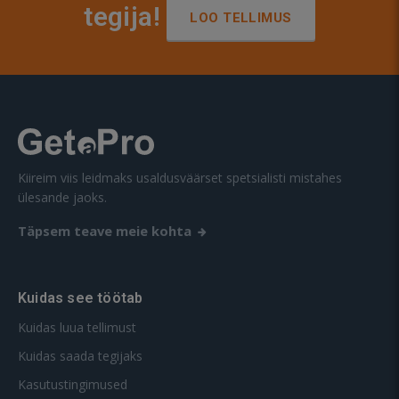
tegija!
LOO TELLIMUS
Kiireim viis leidmaks usaldusväärset spetsialisti mistahes
ülesande jaoks.
Täpsem teave meie kohta
Kuidas see töötab
Kuidas luua tellimust
Kuidas saada tegijaks
Kasutustingimused