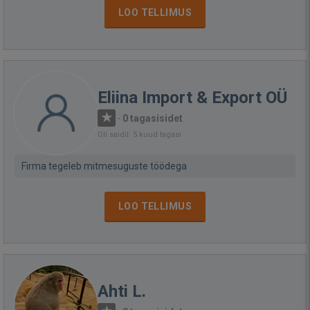
LOO TELLIMUS
Eliina Import & Export OÜ
·
0 tagasisidet
Oli saidil: 5 kuud tagasi
Firma tegeleb mitmesuguste töödega
LOO TELLIMUS
Ahti L.