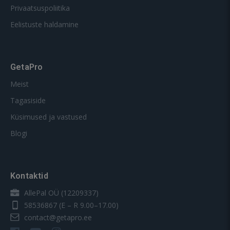
Privaatsuspoliitika
Eelistuste haldamine
GetaPro
Meist
Tagasiside
Küsimused ja vastused
Blogi
Kontaktid
AllePal OÜ (12209337)
58536867
(E – R 9.00–17.00)
contact@getapro.ee