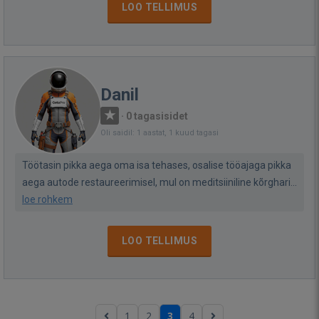
LOO TELLIMUS
Danil
·
0 tagasisidet
Oli saidil: 1 aastat, 1 kuud tagasi
Töötasin pikka aega oma isa tehases, osalise tööajaga pikka
aega autode restaureerimisel, mul on meditsiiniline kõrghari...
loe rohkem
LOO TELLIMUS
1
2
3
4