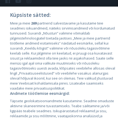
Küpsiste sätted:
Meie ja meie
269
partnerid salvestavame ja kasutame teie
Riigid
seadmes isikuandmeid, näiteks sirvimisandmeid või kordumatuid
Eesti
tunnuseid. Suvandi „Nõustun” valimine võimaldab
jälgimistehnoloogiatel toetada jaotises „Meie ja meie partnerid
Läti
töötleme andmeid esitamiseks” näidatud eesmärke, sellal kui
suvandi „Keeldu kõigist” valimine või nõusoleku tagasivõtmine
Leedu
keelab selle. Kui jälgimine on keelatud, ei pruugi osa kuvatavast
sisust ja reklaamidest olla teie jaoks nii asjakohased. Saate selle
menüü igal ajal oma valikute muutmiseks või nõusoleku
tagasivõtmiseks uuesti avada, klõpsates veebilehe allosas oleval
lingil „Privaatsuseelistused” või veebilehe vasakus alanurgas
oleval hõljuval ikoonil, kui see on olemas. Teie valikud jõustuvad
meie Veebisait kohaldamisala piires. Lisateabe saamiseks
vaadake meie privaatsuspoliitikat.
Andmete töötlemise eesmärgid:
City24.lv
CVbankas.lt
Täpsete geolokatsiooniandmete kasutamine. Seadme omaduste
City24.ee
Kainos.lt
aktiivne skaneerimine tuvastamiseks. Teabe säilitamine ja/või
ligipääs teabele seadmes. Isikupärastatud reklaamid ja sisu,
GetaPro.lv
Paslaugos.lt
reklaamide ja sisu mõõtmine, vaatajaskonna analüüsid ja
GetaPro.ee
auto24.ee