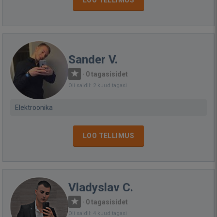
LOO TELLIMUS
Sander V.
·
0 tagasisidet
Oli saidil: 2 kuud tagasi
Elektroonika
LOO TELLIMUS
Vladyslav C.
·
0 tagasisidet
Oli saidil: 4 kuud tagasi