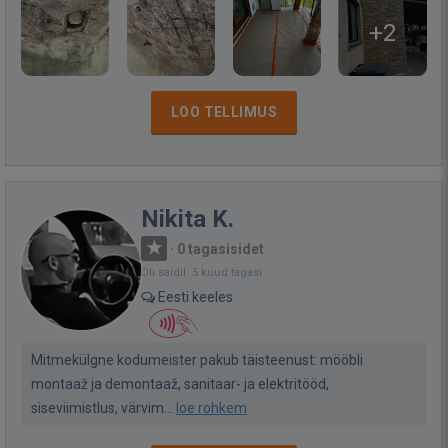
+2
LOO TELLIMUS
Nikita K.
·
0 tagasisidet
Oli saidil: 5 kuud tagasi
Eesti keeles
Mitmekülgne kodumeister pakub täisteenust: mööbli
montaaž ja demontaaž, sanitaar- ja elektritööd,
siseviimistlus, värvim...
loe rohkem