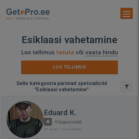
Esiklaasi vahetamine
Loo tellimus
tasuta
või
vaata hindu
LOO TELLIMUS
Selle kategooria parimad spetsialistid
"Esiklaasi vahetamine"
Eduard K.
·
0 tagasisidet
Oli saidil: 1 kuud tagasi