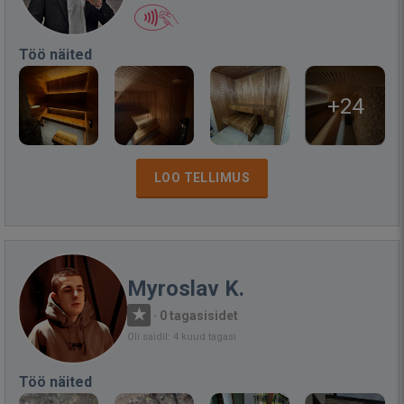
Töö näited
+24
LOO TELLIMUS
Myroslav K.
·
0 tagasisidet
Oli saidil: 4 kuud tagasi
Töö näited