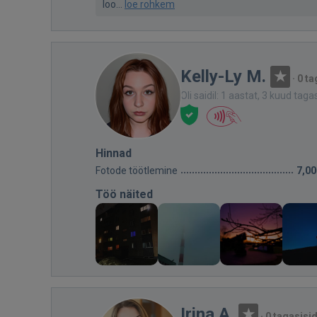
loo...
loe rohkem
Kelly-Ly M.
·
0 ta
Oli saidil: 1 aastat, 3 kuud taga
Hinnad
Fotode töötlemine
7,00
Töö näited
Irina A.
·
0 tagasisi