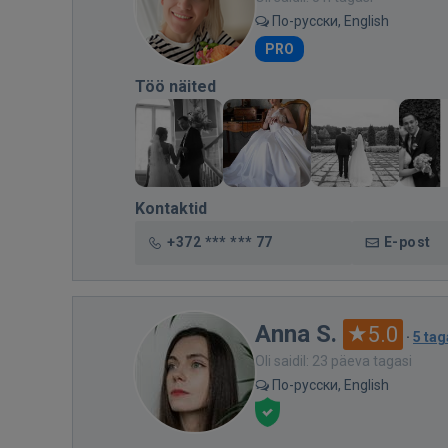
По-русски, English
PRO
Töö näited
Kontaktid
+372 *** *** 77
E-post
Anna S.
5.0
·
5 tag
Oli saidil: 23 päeva tagasi
По-русски, English