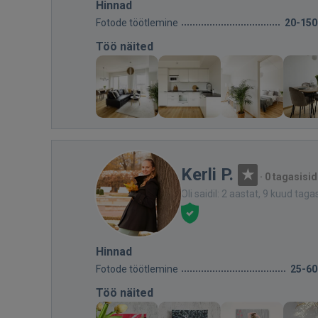
Hinnad
Fotode töötlemine
20-150
Töö näited
Kerli P.
·
0 tagasisid
Oli saidil: 2 aastat, 9 kuud taga
Hinnad
Fotode töötlemine
25-60
Töö näited