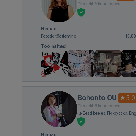
Oli saidil: 6 kuud tagasi
Hinnad
Fotode töötlemine
15,00
Töö näited
Bohonto OÜ
5.0
Oli saidil: 8 kuud tagasi
Eesti keeles, По-русски, Eng
Hinnad