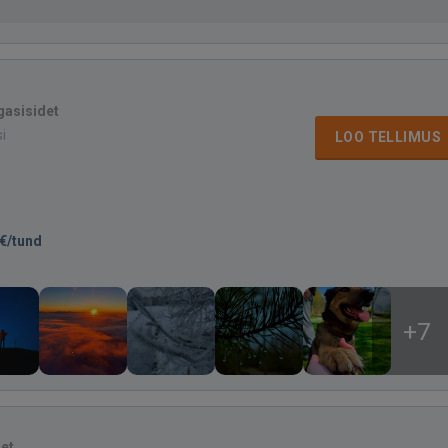
gasisidet
si
LOO TELLIMUS
€/tund
+7
det