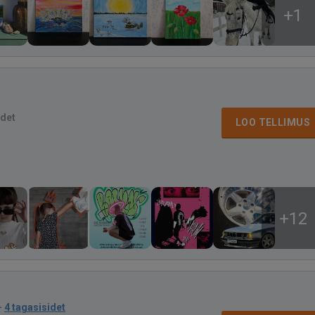
+1
idet
LOO TELLIMUS
+12
·
4 tagasisidet