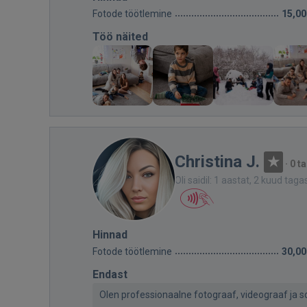
Fotode töötlemine
15,00
Töö näited
Christina J.
·
0 t
Oli saidil: 1 aastat, 2 kuud taga
Hinnad
Fotode töötlemine
30,00
Endast
Olen professionaalne fotograaf, videograaf ja s