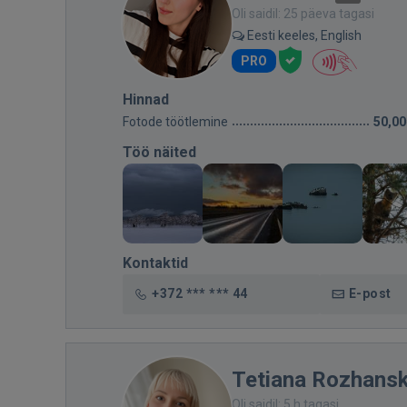
Oli saidil: 25 päeva tagasi
Eesti keeles, English
PRO
Hinnad
Fotode töötlemine
50,00
Töö näited
Kontaktid
+372 *** *** 44
E-post
Tetiana Rozhans
Oli saidil: 5 h tagasi