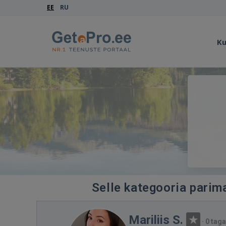
EE
RU
Ku
Selle kategooria parima
Mariliis S.
·
0 taga