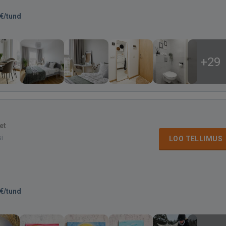
€/tund
+29
et
si
LOO TELLIMUS
€/tund