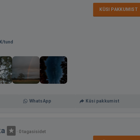
KÜSI PAKKUMIST
€/tund
WhatsApp
Küsi pakkumist
ka
·
0 tagasisidet