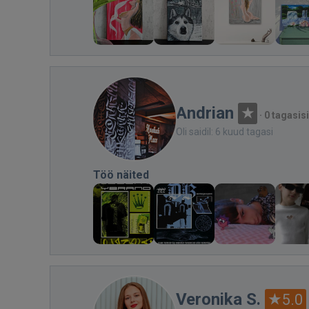
Andrian
·
0 tagasis
Oli saidil: 6 kuud tagasi
Töö näited
Veronika S.
5.0