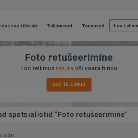
Loo tellim
idas see töötab
Tellimused
Teenused
Foto retušeerimine
Loo tellimus
tasuta
või
vaata hindu
LOO TELLIMUS
d spetsialistid "Foto retušeerimine"
sisidet