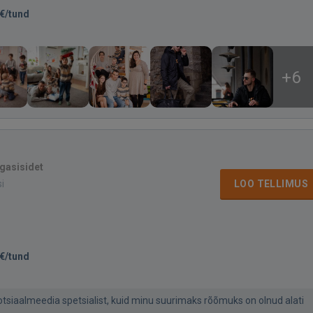
€/tund
+6
agasisidet
si
LOO TELLIMUS
€/tund
otsiaalmeedia spetsialist, kuid minu suurimaks rõõmuks on olnud alati