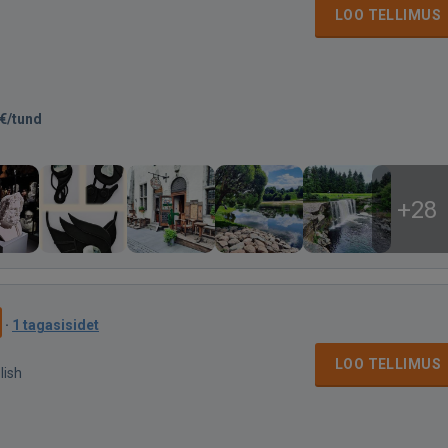
LOO TELLIMUS
€/tund
+28
·
1 tagasisidet
LOO TELLIMUS
lish