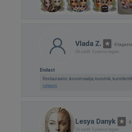
Vlada Z.
·
0 tagasi
Oli saidil: 3 päeva tagasi
Endast
Restauraator, ikoonimaalija, kunstnik, kunstikriit
rohkem
Lesya Danyk
·
0
Oli saidil: 5 päeva tagasi