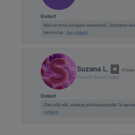
Endast
Meil on oma töötajate meeskond. Teostame laia va
lammutus...
loe rohkem
Suzana L.
·
0 taga
Oli saidil: 2 kuud tagasi
Endast
Olen sõbralik, viisakas ja kohusetundlik 16 aastan
rohkem