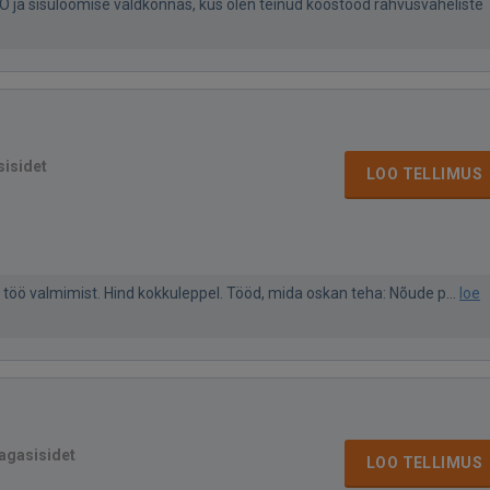
O ja sisuloomise valdkonnas, kus olen teinud koostööd rahvusvaheliste
sisidet
LOO TELLIMUS
t töö valmimist. Hind kokkuleppel. Tööd, mida oskan teha: Nõude p...
loe
tagasisidet
LOO TELLIMUS