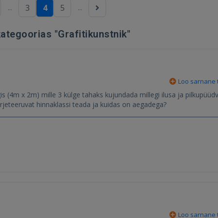
...
...
3
4
5
ategoorias "Grafitikunstnik"
Loo sarnane t
is (4m x 2m) mille 3 külge tahaks kujundada millegi ilusa ja pilkupüüd
jeteeruvat hinnaklassi teada ja kuidas on aegadega?
Loo sarnane t