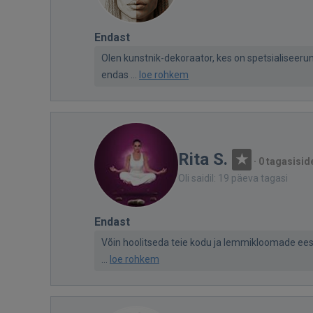
Endast
Olen kunstnik-dekoraator, kes on spetsialiseer
endas ...
loe rohkem
Rita S.
·
0 tagasisid
Oli saidil: 19 päeva tagasi
Endast
Võin hoolitseda teie kodu ja lemmikloomade eest
...
loe rohkem