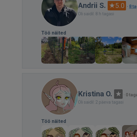
Andrii S.
5.0
·
8 t
Oli saidil: 8 h tagasi
Töö näited
Kristina O.
·
0 tag
Oli saidil: 2 päeva tagasi
Töö näited