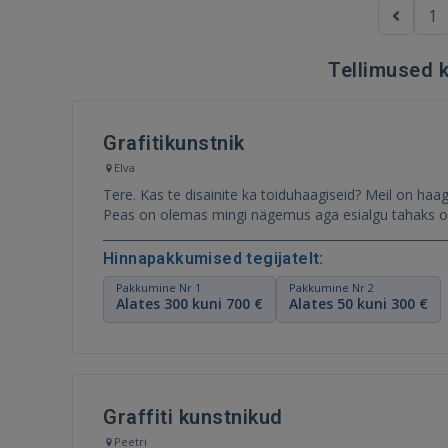
1
Tellimused k
Grafitikunstnik
Elva
Tere. Kas te disainite ka toiduhaagiseid? Meil on haag
Peas on olemas mingi nägemus aga esialgu tahaks or
Hinnapakkumised tegijatelt:
Pakkumine Nr 1
Pakkumine Nr 2
Alates 300 kuni 700 €
Alates 50 kuni 300 €
Graffiti kunstnikud
Peetri