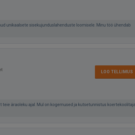
unud unikaalsete sisekujunduslahenduste loomisele. Minu töö ühendab
et
LOO TELLIMUS
 teie äraoleku ajal. Mul on kogemused ja kutsetunnistus koertekoolitaj