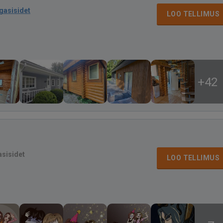
agasisidet
LOO TELLIMUS
+42
asisidet
LOO TELLIMUS