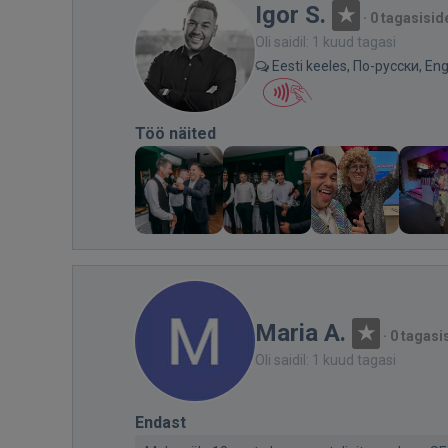
Igor S.
·
0 tagasisid
Oli saidil: 1 kuud tagasi
Eesti keeles, По-русски, Eng
Töö näited
Maria A.
·
0 tagasi
Oli saidil: 1 kuud tagasi
Endast