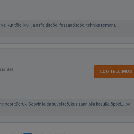
likut töid: kivi- ja asfalditööd, fassaaditööd, tehnika remont,
sisidet
LOO TELLIMUS
e noor tüdruk. Soovin leida suvel töö, kus saan olla kasulik, õppid...
loe