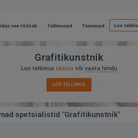
Loo tellim
idas see töötab
Tellimused
Teenused
Grafitikunstnik
Loo tellimus
tasuta
või
vaata hindu
LOO TELLIMUS
mad spetsialistid "Grafitikunstnik"