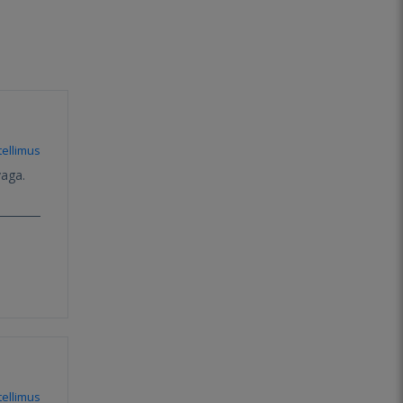
ellimus
vaga.
ellimus