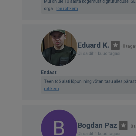
Mul on üle 10 aasta kogemust digiturunduse, SE
orga...
loe rohkem
Eduard K.
·
0 taga
Oli saidil: 1 kuud tagasi
Endast
Teen töö alati lõpuni ning võtan tasu alles päras
rohkem
Bogdan Paz
·
0 
Oli saidil: 1 kuud tagasi