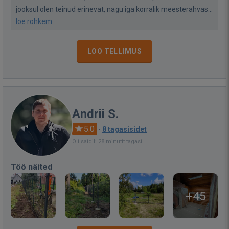
jooksul olen teinud erinevat, nagu iga korralik meesterahvas...
loe rohkem
LOO TELLIMUS
Andrii S.
5.0
·
8 tagasisidet
Oli saidil: 28 minutit tagasi
Töö näited
+45