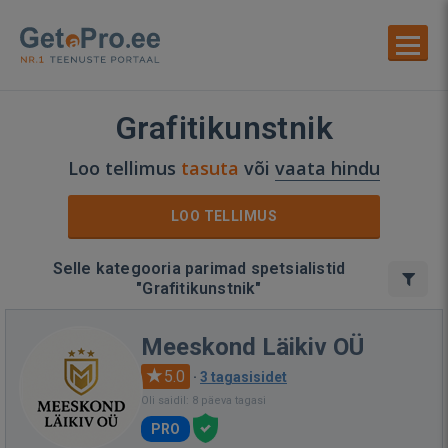
Grafitikunstnik
Loo tellimus
tasuta
või
vaata hindu
LOO TELLIMUS
Selle kategooria parimad spetsialistid
"Grafitikunstnik"
Meeskond Läikiv OÜ
5.0
·
3 tagasisidet
Oli saidil: 8 päeva tagasi
PRO