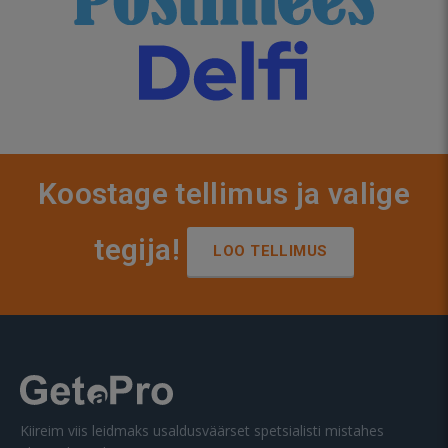
Koostage tellimus ja valige
tegija!
LOO TELLIMUS
Kiireim viis leidmaks usaldusväärset spetsialisti mistahes