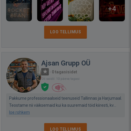
+4
LOO TELLIMUS
Ajsan Grupp OÜ
·
0 tagasisidet
Oli saidil: 10 päeva tagasi
Pakkume professionaalseid teenuseid Tallinnas ja Harjumaal.
Teostame nii väiksemaid kui ka suuremaid töid kiiresti, kv...
loe rohkem
LOO TELLIMUS