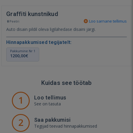
Graffiti kunstnikud
Loo sarnane tellimus
Peetri
Auto disain pildil oleva ligilähedase disaini järgi.
Hinnapakkumised tegijatelt:
Pakkumine Nr 1
1200,00€
Kuidas see töötab
1
Loo tellimus
See on tasuta
2
Saa pakkumisi
Tegijad teevad hinnapakkumised