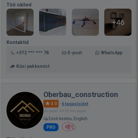
Töö näited
+46
Kontaktid
+372 *** *** 78
E-post
WhatsApp
Küsi pakkumist
Oberbau_construction
4.9
·
6 tagasisidet
Oli saidil: 3 h 37 min tagasi
Eesti keeles, English
PRO