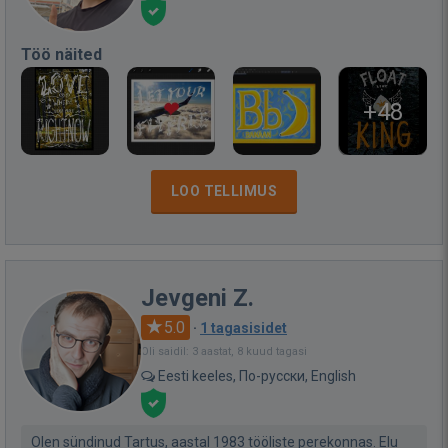
Töö näited
+48
LOO TELLIMUS
Jevgeni Z.
5.0
·
1 tagasisidet
Oli saidil: 3 aastat, 8 kuud tagasi
Eesti keeles, По-русски, English
Olen sündinud Tartus, aastal 1983 tööliste perekonnas. Elu