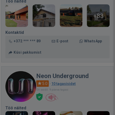
Töö näited
+83
Kontaktid
+372 *** *** 89
E-post
WhatsApp
Küsi pakkumist
Neon Underground
5.0
·
10 tagasisidet
Oli saidil: 9 päeva tagasi
Töö näited