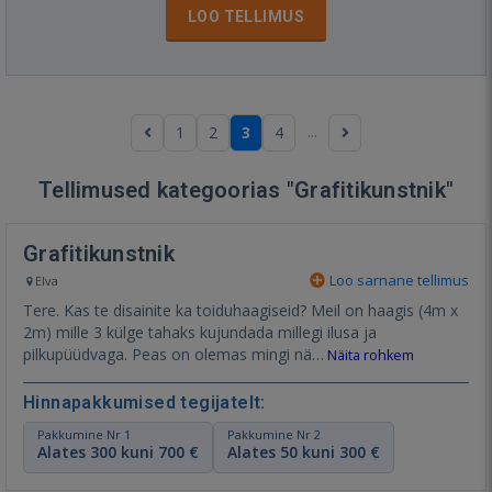
LOO TELLIMUS
...
1
2
3
4
Tellimused kategoorias "Grafitikunstnik"
Grafitikunstnik
Loo sarnane tellimus
Elva
Tere. Kas te disainite ka toiduhaagiseid? Meil on haagis (4m x
2m) mille 3 külge tahaks kujundada millegi ilusa ja
pilkupüüdvaga. Peas on olemas mingi nä…
Näita rohkem
Hinnapakkumised tegijatelt:
Pakkumine Nr 1
Pakkumine Nr 2
Alates 300 kuni 700 €
Alates 50 kuni 300 €