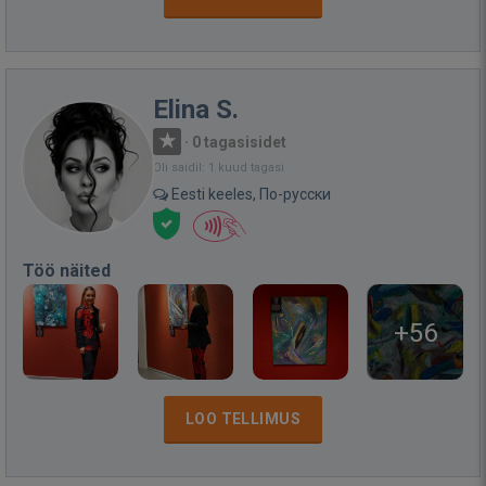
Elina S.
·
0 tagasisidet
Oli saidil: 1 kuud tagasi
Eesti keeles, По-русски
Töö näited
+56
LOO TELLIMUS