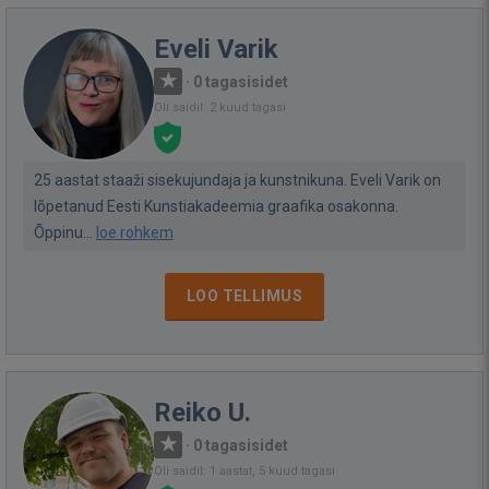
Eveli Varik
·
0 tagasisidet
Oli saidil: 2 kuud tagasi
25 aastat staaži sisekujundaja ja kunstnikuna. Eveli Varik on
lõpetanud Eesti Kunstiakadeemia graafika osakonna.
Õppinu...
loe rohkem
LOO TELLIMUS
Reiko U.
·
0 tagasisidet
Oli saidil: 1 aastat, 5 kuud tagasi