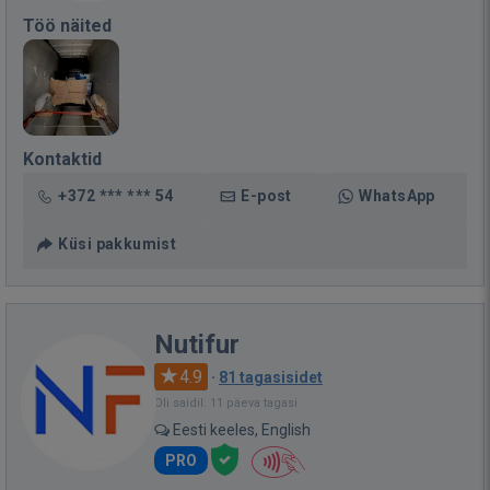
Töö näited
Kontaktid
+372 *** *** 54
E-post
WhatsApp
Küsi pakkumist
Nutifur
4.9
·
81 tagasisidet
Oli saidil: 11 päeva tagasi
Eesti keeles, English
PRO