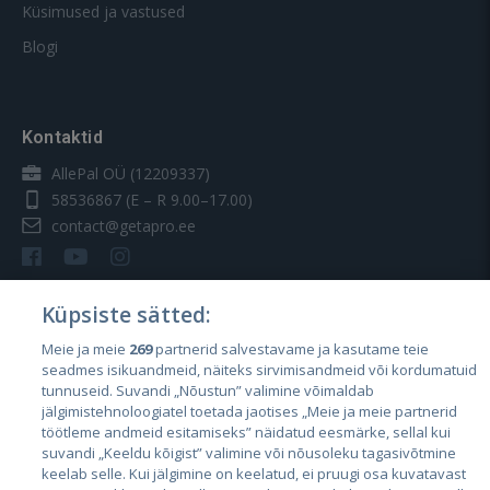
Küsimused ja vastused
Blogi
Kontaktid
AllePal OÜ (12209337)
58536867
(E – R 9.00–17.00)
contact@getapro.ee
Küpsiste sätted:
Meie ja meie
269
partnerid salvestavame ja kasutame teie
Riigid
seadmes isikuandmeid, näiteks sirvimisandmeid või kordumatuid
Eesti
tunnuseid. Suvandi „Nõustun” valimine võimaldab
jälgimistehnoloogiatel toetada jaotises „Meie ja meie partnerid
Läti
töötleme andmeid esitamiseks” näidatud eesmärke, sellal kui
suvandi „Keeldu kõigist” valimine või nõusoleku tagasivõtmine
Leedu
keelab selle. Kui jälgimine on keelatud, ei pruugi osa kuvatavast