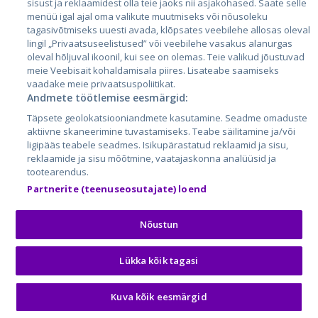
sisust ja reklaamidest olla teie jaoks nii asjakohased. Saate selle
menüü igal ajal oma valikute muutmiseks või nõusoleku
tagasivõtmiseks uuesti avada, klõpsates veebilehe allosas oleval
lingil „Privaatsuseelistused” või veebilehe vasakus alanurgas
oleval hõljuval ikoonil, kui see on olemas. Teie valikud jõustuvad
meie Veebisait kohaldamisala piires. Lisateabe saamiseks
vaadake meie privaatsuspoliitikat.
Andmete töötlemise eesmärgid:
City24.lv
CVbankas.lt
Täpsete geolokatsiooniandmete kasutamine. Seadme omaduste
City24.ee
Kainos.lt
aktiivne skaneerimine tuvastamiseks. Teabe säilitamine ja/või
ligipääs teabele seadmes. Isikupärastatud reklaamid ja sisu,
GetaPro.lv
Paslaugos.lt
reklaamide ja sisu mõõtmine, vaatajaskonna analüüsid ja
GetaPro.ee
auto24.ee
tootearendus.
Skelbiu.lt
KV.ee
Partnerite (teenuseosutajate) loend
Autoplius.lt
Osta.ee
Aruodas.lt
KuldneBörs.ee
Nõustun
Lükka kõik tagasi
© 2026 GetaPro. Kõik õigused kaitstud.
Kuva kõik eesmärgid