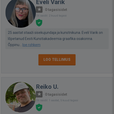
Eveli Varik
·
0 tagasisidet
Oli saidil: 2 kuud tagasi
25 aastat staaži sisekujundaja ja kunstnikuna. Eveli Varik on
lõpetanud Eesti Kunstiakadeemia graafika osakonna.
Õppinu...
loe rohkem
LOO TELLIMUS
Reiko U.
·
0 tagasisidet
Oli saidil: 1 aastat, 5 kuud tagasi