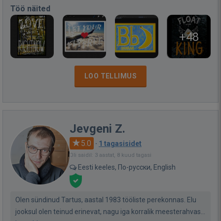
Töö näited
+48
LOO TELLIMUS
Jevgeni Z.
5.0
·
1 tagasisidet
Oli saidil: 3 aastat, 8 kuud tagasi
Eesti keeles, По-русски, English
Olen sündinud Tartus, aastal 1983 tööliste perekonnas. Elu
jooksul olen teinud erinevat, nagu iga korralik meesterahvas...