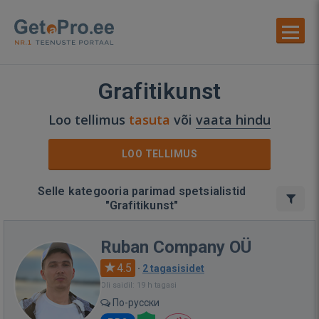
Grafitikunst
Loo tellimus
tasuta
või
vaata hindu
LOO TELLIMUS
Selle kategooria parimad spetsialistid
"Grafitikunst"
Ruban Company OÜ
4.5
·
2 tagasisidet
Oli saidil: 19 h tagasi
По-русски