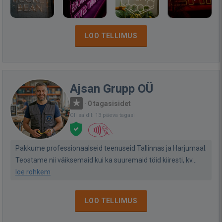
LOO TELLIMUS
Ajsan Grupp OÜ
·
0 tagasisidet
Oli saidil: 13 päeva tagasi
Pakkume professionaalseid teenuseid Tallinnas ja Harjumaal.
Teostame nii väiksemaid kui ka suuremaid töid kiiresti, kv...
loe rohkem
LOO TELLIMUS