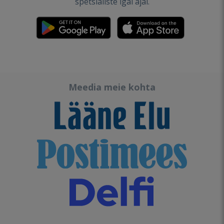
spetsialiste igal ajal.
Meedia meie kohta