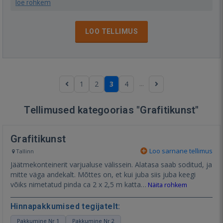
loe rohkem
LOO TELLIMUS
...
1
2
3
4
Tellimused kategoorias "Grafitikunst"
Grafitikunst
Loo sarnane tellimus
Tallinn
Jäätmekonteinerit varjualuse välissein. Alatasa saab soditud, ja
mitte väga andekalt. Mõttes on, et kui juba siis juba keegi
võiks nimetatud pinda ca 2 x 2,5 m katta…
Näita rohkem
Hinnapakkumised tegijatelt:
Pakkumine Nr 1
Pakkumine Nr 2