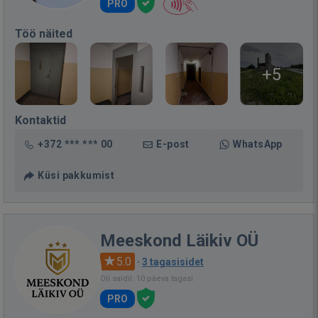
PRO
Töö näited
+5
Kontaktid
+372 *** *** 00
E-post
WhatsApp
Küsi pakkumist
Meeskond Läikiv OÜ
5.0
·
3 tagasisidet
Oli saidil: 10 päeva tagasi
PRO