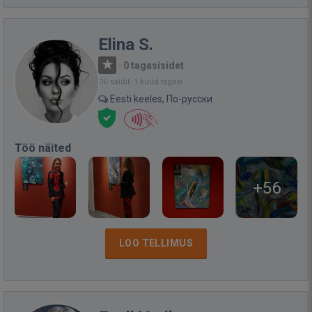
Elina S.
·
0 tagasisidet
Oli saidil: 1 kuud tagasi
Eesti keeles, По-русски
Töö näited
+56
LOO TELLIMUS