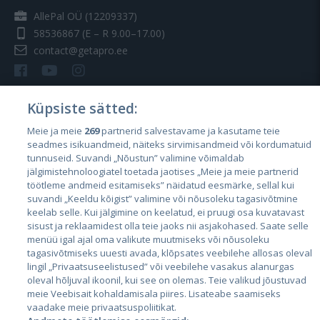
AllePal OÜ (12209337)
58536867
(E – R 9.00–17.00)
contact@getapro.ee
Küpsiste sätted:
Meie ja meie
269
partnerid salvestavame ja kasutame teie
Riigid
seadmes isikuandmeid, näiteks sirvimisandmeid või kordumatuid
Eesti
tunnuseid. Suvandi „Nõustun” valimine võimaldab
jälgimistehnoloogiatel toetada jaotises „Meie ja meie partnerid
Läti
töötleme andmeid esitamiseks” näidatud eesmärke, sellal kui
suvandi „Keeldu kõigist” valimine või nõusoleku tagasivõtmine
Leedu
keelab selle. Kui jälgimine on keelatud, ei pruugi osa kuvatavast
sisust ja reklaamidest olla teie jaoks nii asjakohased. Saate selle
menüü igal ajal oma valikute muutmiseks või nõusoleku
tagasivõtmiseks uuesti avada, klõpsates veebilehe allosas oleval
lingil „Privaatsuseelistused” või veebilehe vasakus alanurgas
oleval hõljuval ikoonil, kui see on olemas. Teie valikud jõustuvad
meie Veebisait kohaldamisala piires. Lisateabe saamiseks
vaadake meie privaatsuspoliitikat.