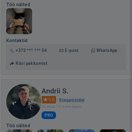
Töö näited
Kontaktid
+372 *** *** 54
E-post
WhatsApp
Küsi pakkumist
Andrii S.
5.0
·
8 tagasisidet
Oli saidil: 1 h 9 min tagasi
PRO
Töö näited