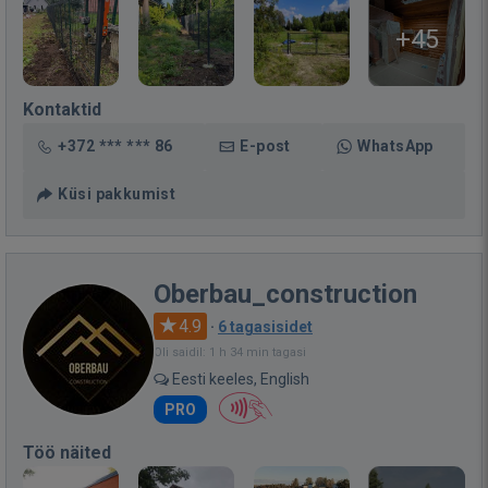
+45
Kontaktid
+372 *** *** 86
E-post
WhatsApp
Küsi pakkumist
Oberbau_construction
4.9
·
6 tagasisidet
Oli saidil: 1 h 34 min tagasi
Eesti keeles, English
PRO
Töö näited