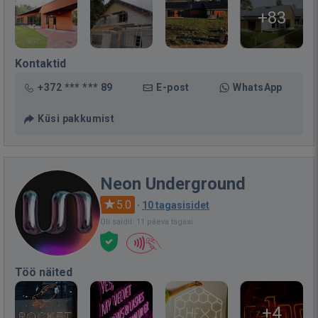
+83
Kontaktid
+372 *** *** 89
E-post
WhatsApp
Küsi pakkumist
Neon Underground
5.0
·
10 tagasisidet
Oli saidil: 11 päeva tagasi
Töö näited
+4