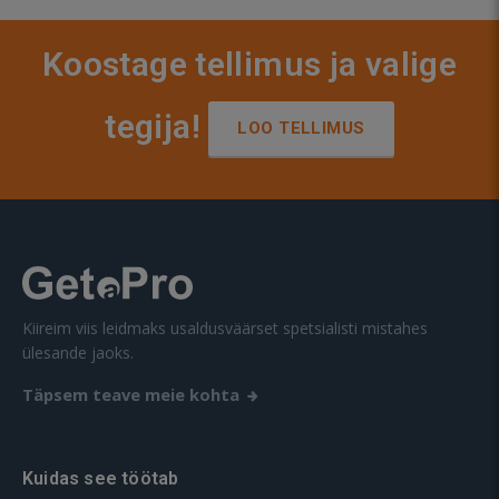
Koostage tellimus ja valige
tegija!
LOO TELLIMUS
Kiireim viis leidmaks usaldusväärset spetsialisti mistahes
ülesande jaoks.
Täpsem teave meie kohta
Kuidas see töötab