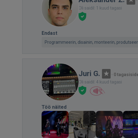
Oli saidil: 1 kuud tagasi
Endast
Programmeerin, disainin, monteerin, produtseerin
Juri G.
·
0 tagasisid
Oli saidil: 4 kuud tagasi
Töö näited