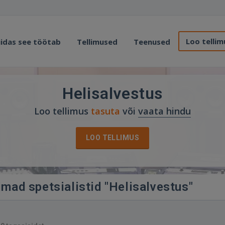
Loo tellim
idas see töötab
Tellimused
Teenused
Helisalvestus
Loo tellimus
tasuta
või
vaata hindu
LOO TELLIMUS
imad spetsialistid "Helisalvestus"