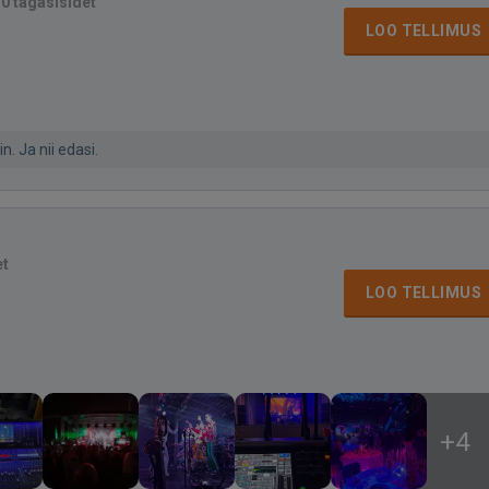
·
0 tagasisidet
LOO TELLIMUS
. Ja nii edasi.
et
LOO TELLIMUS
+4