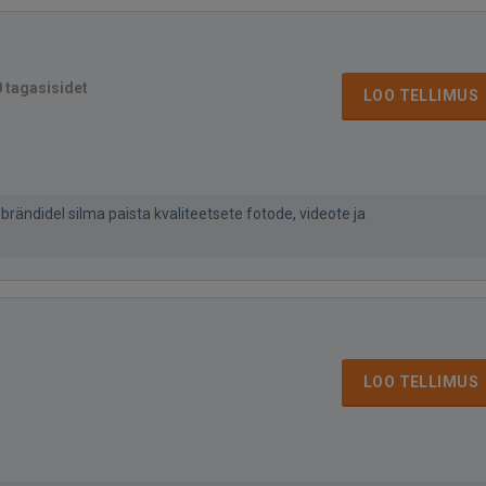
0 tagasisidet
LOO TELLIMUS
rändidel silma paista kvaliteetsete fotode, videote ja
LOO TELLIMUS