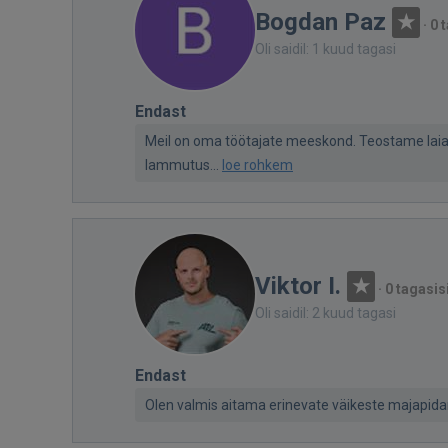
Bogdan Paz
·
0 
Oli saidil: 1 kuud tagasi
Endast
Meil on oma töötajate meeskond. Teostame laia va
lammutus...
loe rohkem
Viktor I.
·
0 tagasis
Oli saidil: 2 kuud tagasi
Endast
Olen valmis aitama erinevate väikeste majapida