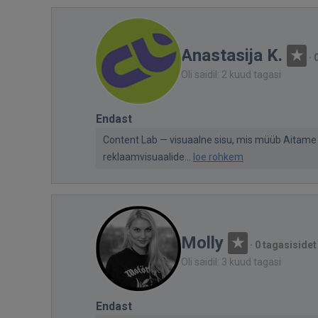
Anastasija K.
·
Oli saidil: 2 kuud tagasi
Endast
Content Lab — visuaalne sisu, mis müüb Aitame b
reklaamvisuaalide...
loe rohkem
Molly
·
0 tagasisidet
Oli saidil: 3 kuud tagasi
Endast