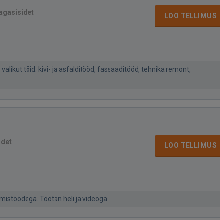
tagasisidet
LOO TELLIMUS
likut töid: kivi- ja asfalditööd, fassaaditööd, tehnika remont,
idet
LOO TELLIMUS
mistöödega. Töötan heli ja videoga.