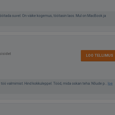
töötada suvel. On väike kogemus, töötasin laos. Mul on MacBook ja
sisidet
LOO TELLIMUS
t töö valmimist. Hind kokkuleppel. Tööd, mida oskan teha: Nõude p...
loe