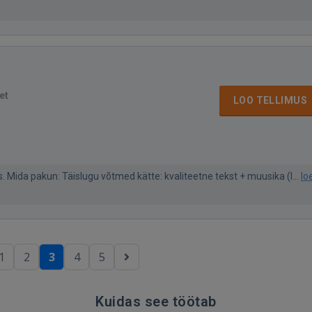
et
LOO TELLIMUS
. Mida pakun: Täislugu võtmed kätte: kvaliteetne tekst + muusika (l...
lo
1
2
3
4
5
Kuidas see töötab