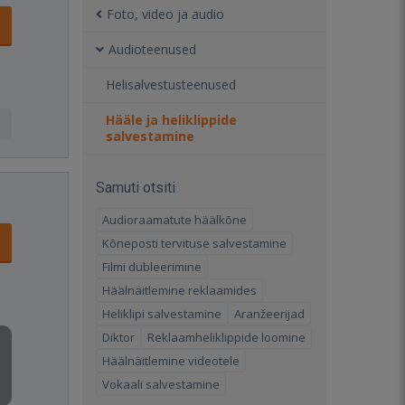
Foto, video ja audio
Audioteenused
Helisalvestusteenused
Hääle ja heliklippide
salvestamine
Samuti otsiti
Audioraamatute häälkõne
Kõneposti tervituse salvestamine
Filmi dubleerimine
Häälnäitlemine reklaamides
Heliklipi salvestamine
Aranžeerijad
Diktor
Reklaamheliklippide loomine
Häälnäitlemine videotele
Vokaali salvestamine