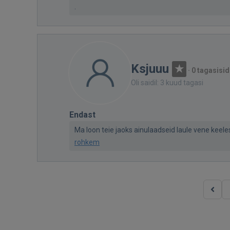
.
Ksjuuu
·
0 tagasisid
Oli saidil: 3 kuud tagasi
Endast
Ma loon teie jaoks ainulaadseid laule vene keeles
rohkem