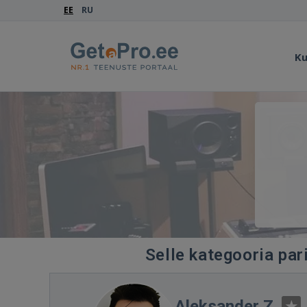
EE
RU
Ku
Selle kategooria par
Aleksander Z.