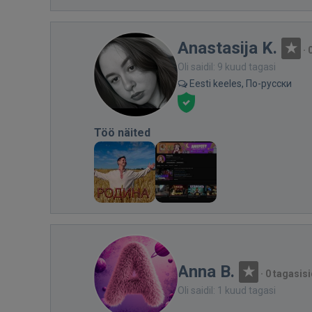
Anastasija K.
·
Oli saidil: 9 kuud tagasi
Eesti keeles, По-русски
Töö näited
Anna B.
·
0 tagasisi
Oli saidil: 1 kuud tagasi