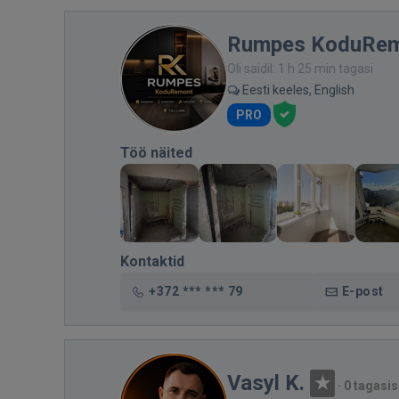
Rumpes KoduRe
Oli saidil: 1 h 25 min tagasi
Eesti keeles, English
PRO
Töö näited
Kontaktid
+372 *** *** 79
E-post
Vasyl K.
·
0 tagasis