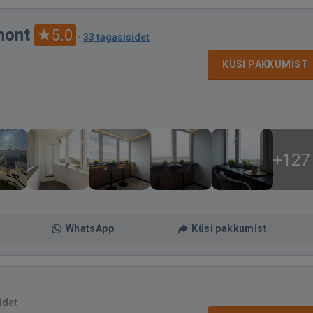
mont
5.0
·
33 tagasisidet
KÜSI PAKKUMIST
+127
WhatsApp
Küsi pakkumist
idet