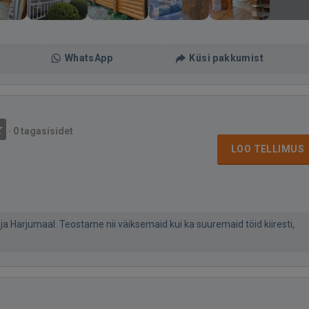
WhatsApp
Küsi pakkumist
·
0 tagasisidet
LOO TELLIMUS
a Harjumaal. Teostame nii väiksemaid kui ka suuremaid töid kiiresti,