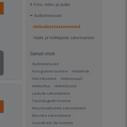
Foto, video ja audio
Audioteenused
Helisalvestusteenused
Hääle ja heliklippide salvestamine
Samuti otsiti
Audioteenused
Fonogrammi loomine
Helitehnik
Heli miksimine
Helimontaaž
Helitöötlus
Helirežissöör
Laulude salvestamine
Taustalugude loomine
Muusikaalbumite salvestamine
Muusika salvestamine
Soundtrack´ide loomine