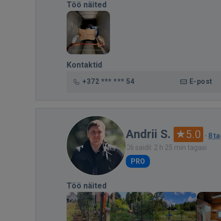
Töö näited
Kontaktid
+372 *** *** 54
E-post
Andrii S.
5.0
·
8 t
Oli saidil: 2 h 25 min tagasi
PRO
Töö näited