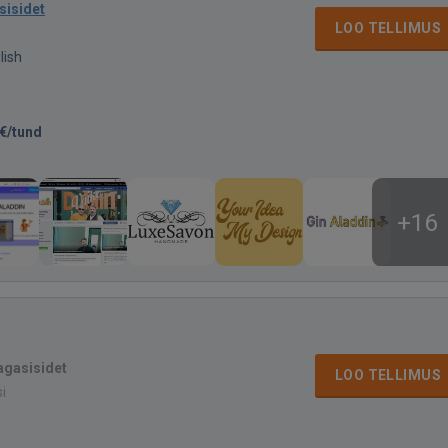
sisidet
LOO TELLIMUS
lish
€/tund
+16
tagasisidet
LOO TELLIMUS
si