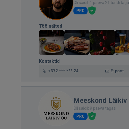
Oli saidil: 1 päeva 21 tundi taga
PRO
Töö näited
Kontaktid
+372 *** *** 24
E-post
Meeskond Läikiv
Oli saidil: 9 päeva tagasi
PRO