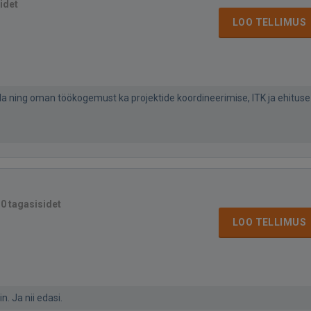
idet
LOO TELLIMUS
a ning oman töökogemust ka projektide koordineerimise, ITK ja ehituse
·
0 tagasisidet
LOO TELLIMUS
. Ja nii edasi.