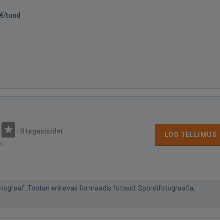
€/tund
·
0 tagasisidet
LOO TELLIMUS
si
ograaf. Tootan erinevas formaadis fotosid. Spordifotograafia,