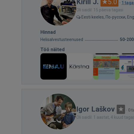
Kirill J.
5.0
·
1 taga
Oli saidil: 15 päeva tagasi
Eesti keeles, По-русски, Eng
Hinnad
Helisalvestusteenused
50-200
Töö näited
Igor Laškov
·
0 
Oli saidil: 1 aastat, 4 kuud taga