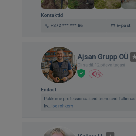
Kontaktid
+372 *** *** 86
E-post
Ajsan Grupp OÜ
Oli saidil: 12 päeva tagasi
Endast
Pakkume professionaalseid teenuseid Tallinnas j
kv...
loe rohkem