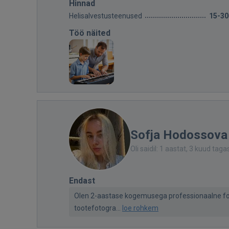
Hinnad
Helisalvestusteenused
15-30
Töö näited
Sofja Hodossova
Oli saidil: 1 aastat, 3 kuud taga
Endast
Olen 2-aastase kogemusega professionaalne fot
tootefotogra...
loe rohkem