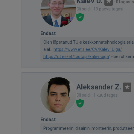
Kalev U.
·
0 tagasis
Oli saidil: 19 päeva tagasi
Endast
Olen lõpetanud TÜ-s keskkonnatehnoloogia erial
alal...
https://www.etis.ee/CV/Kalev_Uiga/
https://ut.ee/et/tootaja/kalev-uiga
">loe rohkem
Aleksander Z.
Oli saidil: 1 kuud tagasi
Endast
Programmeerin, disainin, monteerin, produtseerin