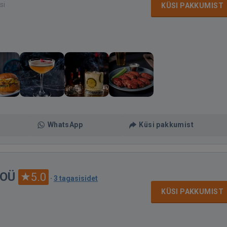
si
KÜSI PAKKUMIST
WhatsApp
Küsi pakkumist
 OÜ
5.0
·
3 tagasisidet
KÜSI PAKKUMIST