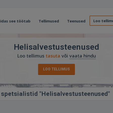
Loo tellim
idas see töötab
Tellimused
Teenused
Helisalvestusteenused
Loo tellimus
tasuta
või
vaata hindu
LOO TELLIMUS
 spetsialistid "Helisalvestusteenused"