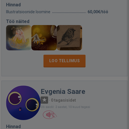
Hinnad
Illustratsioonide loomine
60,00€/töö
Töö näited
LOO TELLIMUS
Evgenia Saare
·
0 tagasisidet
Oli saidil: 2 aastat, 10 kuud tagasi
Hinnad