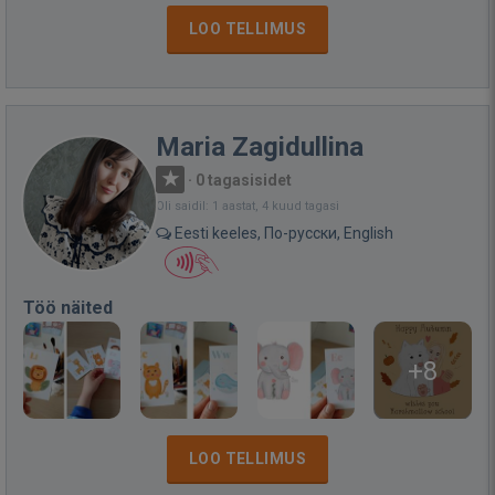
LOO TELLIMUS
Maria Zagidullina
·
0 tagasisidet
Oli saidil: 1 aastat, 4 kuud tagasi
Eesti keeles, По-русски, English
Töö näited
+8
LOO TELLIMUS