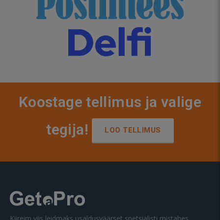
Koostage tellimus ja valige
tegija!
LOO TELLIMUS
Kiireim viis leidmaks usaldusväärset spetsialisti mistahes