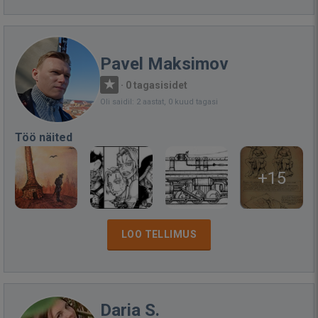
Pavel Maksimov
·
0 tagasisidet
Oli saidil: 2 aastat, 0 kuud tagasi
Töö näited
+15
LOO TELLIMUS
Daria S.