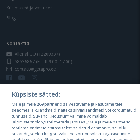
Küsimused ja vastused
Blogi
Kontaktid
AllePal OÜ (12209337)
58536867
(E – R 9.00–17.00)
contact@getapro.ee
Küpsiste sätted:
Meie ja meie
269
partnerid salvestavame ja kasutame teie
Riigid
seadmes isikuandmeid, näiteks sirvimisandmeid või kordumatuid
Eesti
tunnuseid. Suvandi „Nõustun” valimine võimaldab
jälgimistehnoloogiatel toetada jaotises „Meie ja meie partnerid
Läti
töötleme andmeid esitamiseks” näidatud eesmärke, sellal kui
suvandi „Keeldu kõigist” valimine või nõusoleku tagasivõtmine
Leedu
keelab selle. Kui jälgimine on keelatud, ei pruugi osa kuvatavast