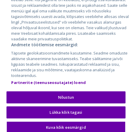
sisust ja reklaamidest olla teie jaoks nii asjakohased. Saate selle
menüü igal ajal oma valikute muutmiseks või nõusoleku
tagasivõtmiseks uuesti avada, klõpsates veebilehe allosas oleval
lingil „Privaatsuseelistused” või veebilehe vasakus alanurgas
oleval hõljuval ikoonil, kui see on olemas. Teie valikud jõustuvad
meie Veebisait kohaldamisala piires. Lisateabe saamiseks
vaadake meie privaatsuspoliitikat.
Andmete töötlemise eesmärgid:
City24.lv
CVbankas.lt
Täpsete geolokatsiooniandmete kasutamine. Seadme omaduste
City24.ee
Kainos.lt
aktiivne skaneerimine tuvastamiseks. Teabe säilitamine ja/või
ligipääs teabele seadmes. Isikupärastatud reklaamid ja sisu,
GetaPro.lv
Paslaugos.lt
reklaamide ja sisu mõõtmine, vaatajaskonna analüüsid ja
GetaPro.ee
auto24.ee
tootearendus.
Skelbiu.lt
KV.ee
Partnerite (teenuseosutajate) loend
Autoplius.lt
Osta.ee
Aruodas.lt
KuldneBörs.ee
Nõustun
Lükka kõik tagasi
© 2026 GetaPro. Kõik õigused kaitstud.
Kuva kõik eesmärgid