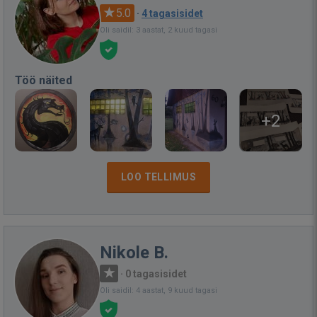
5.0
·
4 tagasisidet
Oli saidil: 3 aastat, 2 kuud tagasi
Töö näited
+2
LOO TELLIMUS
Nikole B.
·
0 tagasisidet
Oli saidil: 4 aastat, 9 kuud tagasi