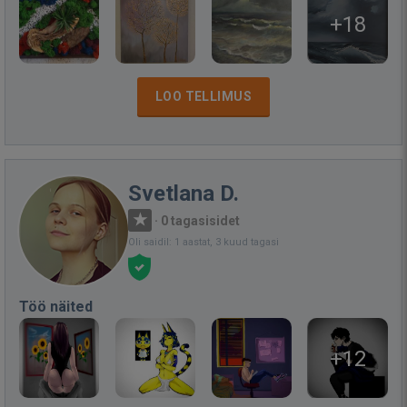
+18
LOO TELLIMUS
Svetlana D.
·
0 tagasisidet
Oli saidil: 1 aastat, 3 kuud tagasi
Töö näited
+12