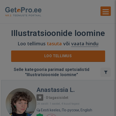
Illustratsioonide loomine
Loo tellimus
tasuta
või
vaata hindu
LOO TELLIMUS
Selle kategooria parimad spetsialistid
"Illustratsioonide loomine"
Anastassia L.
·
0 tagasisidet
Oli saidil: 1 aastat, 4 kuud tagasi
Eesti keeles, По-русски, English