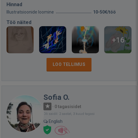
Hinnad
Illustratsioonide loomine
10-50€/töö
Töö näited
+16
LOO TELLIMUS
Sofia O.
·
0 tagasisidet
Oli saidil: 2 aastat, 3 kuud tagasi
English