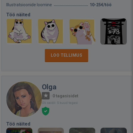
Illustratsioonide loomine
10-25€/töö
Töö näited
+73
LOO TELLIMUS
Olga
·
0 tagasisidet
Oli saidil: 5 kuud tagasi
Töö näited