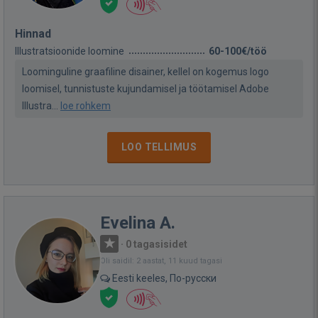
Hinnad
Illustratsioonide loomine
60-100€/töö
Loominguline graafiline disainer, kellel on kogemus logo
loomisel, tunnistuste kujundamisel ja töötamisel Adobe
Illustra...
loe rohkem
LOO TELLIMUS
Evelina A.
·
0 tagasisidet
Oli saidil: 2 aastat, 11 kuud tagasi
Eesti keeles, По-русски