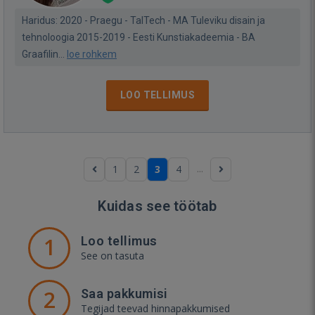
Haridus: 2020 - Praegu - TalTech - MA Tuleviku disain ja
tehnoloogia 2015-2019 - Eesti Kunstiakadeemia - BA
Graafilin...
loe rohkem
LOO TELLIMUS
...
1
2
3
4
Kuidas see töötab
1
Loo tellimus
See on tasuta
2
Saa pakkumisi
Tegijad teevad hinnapakkumised