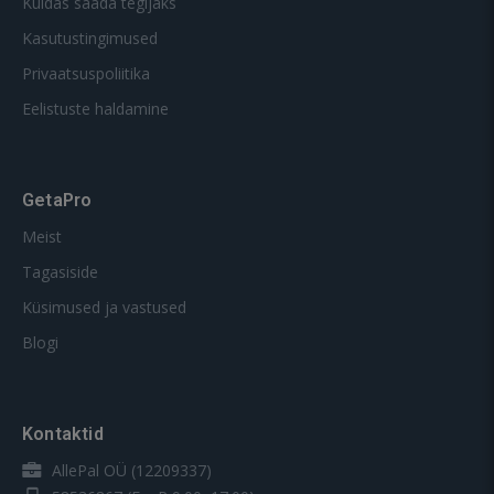
Kuidas saada tegijaks
Kasutustingimused
Privaatsuspoliitika
Eelistuste haldamine
GetaPro
Meist
Tagasiside
Küsimused ja vastused
Blogi
Kontaktid
AllePal OÜ (12209337)