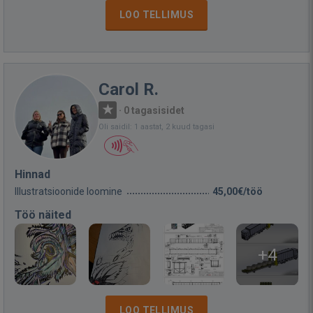
LOO TELLIMUS
Carol R.
·
0 tagasisidet
Oli saidil: 1 aastat, 2 kuud tagasi
Hinnad
Illustratsioonide loomine
45,00€/töö
Töö näited
+4
LOO TELLIMUS