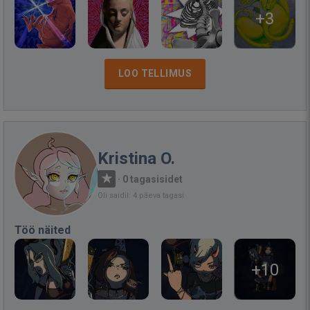
+3
LOO TELLIMUS
Kristina O.
·
0 tagasisidet
Oli saidil: 4 päeva tagasi
Töö näited
+10