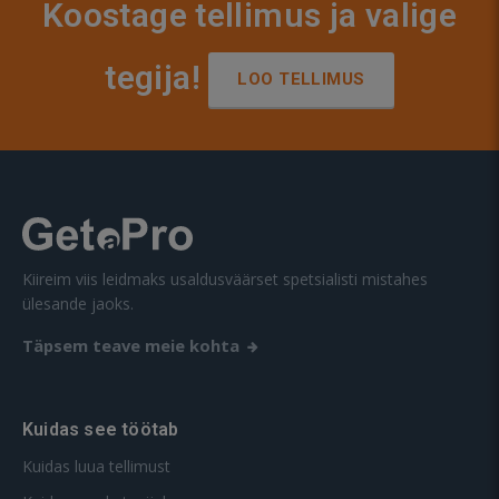
Koostage tellimus ja valige
tegija!
LOO TELLIMUS
Kiireim viis leidmaks usaldusväärset spetsialisti mistahes
ülesande jaoks.
Täpsem teave meie kohta
Kuidas see töötab
Kuidas luua tellimust