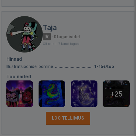
Taja
·
0 tagasisidet
Oli saidil: 7 kuud tagasi
Hinnad
Illustratsioonide loomine
1-15€/töö
Töö näited
+25
LOO TELLIMUS