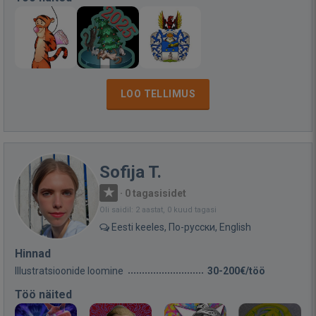
LOO TELLIMUS
Sofija T.
·
0 tagasisidet
Oli saidil: 2 aastat, 0 kuud tagasi
Eesti keeles, По-русски, English
Hinnad
Illustratsioonide loomine
30-200€/töö
Töö näited