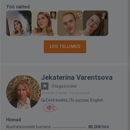
Töö näited
LOO TELLIMUS
Jekaterina Varentsova
·
0 tagasisidet
Oli saidil: 2 aastat, 9 kuud tagasi
Eesti keeles, По-русски, English
Hinnad
Illustratsioonide loomine
80,00€/töö