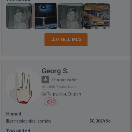
LOO TELLIMUS
Georg S.
·
0 tagasisidet
Oli saidil: 5 kuud tagasi
По-русски, English
Hinnad
Illustratsioonide loomine
50,00€/töö
Töö näited