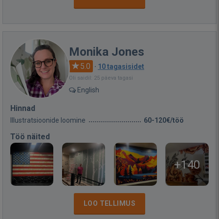
Monika Jones
5.0
·
10 tagasisidet
Oli saidil: 25 päeva tagasi
English
Hinnad
Illustratsioonide loomine
60-120€/töö
Töö näited
+140
LOO TELLIMUS