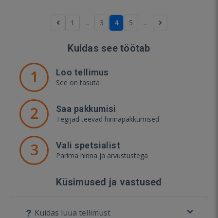
...
...
1
3
4
5
Kuidas see töötab
1
Loo tellimus
See on tasuta
2
Saa pakkumisi
Tegijad teevad hinnapakkumised
3
Vali spetsialist
Parima hinna ja arvustustega
Küsimused ja vastused
Kuidas luua tellimust