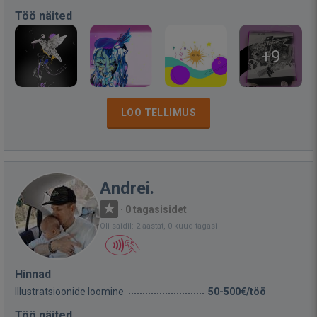
Töö näited
+9
LOO TELLIMUS
Andrei.
·
0 tagasisidet
Oli saidil: 2 aastat, 0 kuud tagasi
Hinnad
Illustratsioonide loomine
50-500€/töö
Töö näited