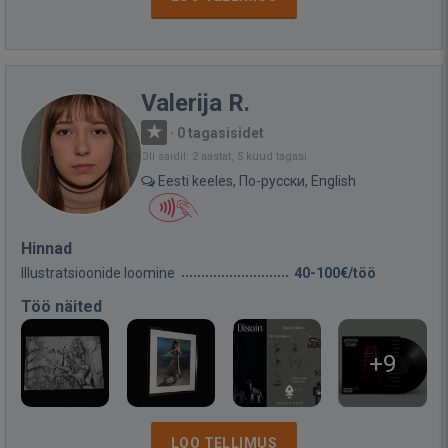
Valerija R.
·
0 tagasisidet
Oli saidil: 2 aastat, 5 kuud tagasi
Eesti keeles, По-русски, English
Hinnad
Illustratsioonide loomine
40-100€/töö
Töö näited
+9
LOO TELLIMUS