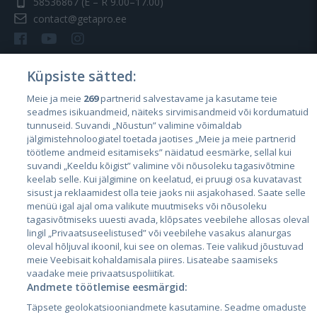
58536867
(E – R 9.00–17.00)
contact@getapro.ee
Küpsiste sätted:
Meie ja meie
269
partnerid salvestavame ja kasutame teie
Riigid
seadmes isikuandmeid, näiteks sirvimisandmeid või kordumatuid
Eesti
tunnuseid. Suvandi „Nõustun” valimine võimaldab
jälgimistehnoloogiatel toetada jaotises „Meie ja meie partnerid
Läti
töötleme andmeid esitamiseks” näidatud eesmärke, sellal kui
suvandi „Keeldu kõigist” valimine või nõusoleku tagasivõtmine
Leedu
keelab selle. Kui jälgimine on keelatud, ei pruugi osa kuvatavast
sisust ja reklaamidest olla teie jaoks nii asjakohased. Saate selle
menüü igal ajal oma valikute muutmiseks või nõusoleku
tagasivõtmiseks uuesti avada, klõpsates veebilehe allosas oleval
lingil „Privaatsuseelistused” või veebilehe vasakus alanurgas
oleval hõljuval ikoonil, kui see on olemas. Teie valikud jõustuvad
meie Veebisait kohaldamisala piires. Lisateabe saamiseks
vaadake meie privaatsuspoliitikat.
Andmete töötlemise eesmärgid:
City24.lv
CVbankas.lt
Täpsete geolokatsiooniandmete kasutamine. Seadme omaduste