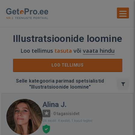
Illustratsioonide loomine
Loo tellimus
tasuta
või
vaata hindu
LOO TELLIMUS
Selle kategooria parimad spetsialistid
"Illustratsioonide loomine"
Alina J.
·
0 tagasisidet
Oli saidil: 4 aastat, 1 kuud tagasi