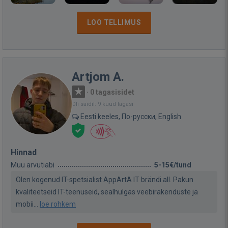
LOO TELLIMUS
Artjom A.
·
0 tagasisidet
Oli saidil: 9 kuud tagasi
Eesti keeles, По-русски, English
Hinnad
Muu arvutiabi
5-15€/tund
Olen kogenud IT-spetsialist AppArtA IT brändi all. Pakun
kvaliteetseid IT-teenuseid, sealhulgas veebirakenduste ja
mobii...
loe rohkem