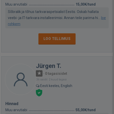
Muu arvutiabi
15,00€/tund
Sõbralik ja tõhus tarkvaraspetsialist Eestis. Oskab hallata
veebi- ja IT-tarkvara installeerimisi. Annan teile parima hi...
loe
rohkem
LOO TELLIMUS
Jürgen T.
·
0 tagasisidet
Oli saidil: 2 kuud tagasi
Eesti keeles, English
Hinnad
Muu arvutiabi
55,00€/tund