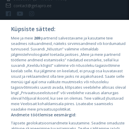
contact@getapro.ee
Küpsiste sätted:
Meie ja meie
269
partnerid salvestavame ja kasutame teie
Riigid
seadmes isikuandmeid, näiteks sirvimisandmeid või kordumatuid
Eesti
tunnuseid. Suvandi „Nõustun” valimine võimaldab
jälgimistehnoloogiatel toetada jaotises „Meie ja meie partnerid
Läti
töötleme andmeid esitamiseks” näidatud eesmärke, sellal kui
suvandi „Keeldu kõigist” valimine või nõusoleku tagasivõtmine
Leedu
keelab selle. Kui jälgimine on keelatud, ei pruugi osa kuvatavast
sisust ja reklaamidest olla teie jaoks nii asjakohased. Saate selle
menüü igal ajal oma valikute muutmiseks või nõusoleku
tagasivõtmiseks uuesti avada, klõpsates veebilehe allosas oleval
lingil „Privaatsuseelistused” või veebilehe vasakus alanurgas
oleval hõljuval ikoonil, kui see on olemas. Teie valikud jõustuvad
meie Veebisait kohaldamisala piires. Lisateabe saamiseks
vaadake meie privaatsuspoliitikat.
Andmete töötlemise eesmärgid:
City24.lv
CVbankas.lt
Täpsete geolokatsiooniandmete kasutamine. Seadme omaduste
City24.ee
Kainos.lt
aktiivne skaneerimine tuvastamiseks. Teabe säilitamine ja/või