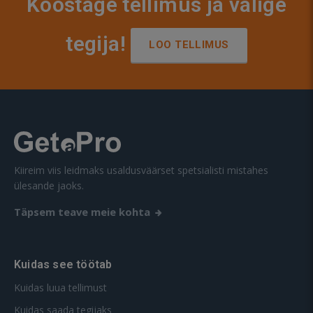
Koostage tellimus ja valige
tegija!
LOO TELLIMUS
Kiireim viis leidmaks usaldusväärset spetsialisti mistahes
ülesande jaoks.
Täpsem teave meie kohta
Kuidas see töötab
Kuidas luua tellimust
Kuidas saada tegijaks