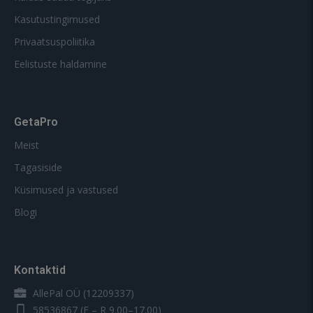
Kasutustingimused
Privaatsuspoliitika
Eelistuste haldamine
GetaPro
Meist
Tagasiside
Küsimused ja vastused
Blogi
Kontaktid
AllePal OÜ (12209337)
58536867
(E – R 9.00–17.00)