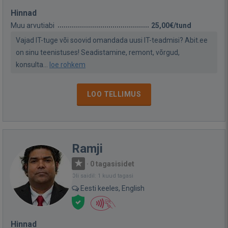
Hinnad
Muu arvutiabi
25,00€/tund
Vajad IT-tuge või soovid omandada uusi IT-teadmisi? Abit.ee
on sinu teenistuses! Seadistamine, remont, võrgud,
konsulta...
loe rohkem
LOO TELLIMUS
Ramji
·
0 tagasisidet
Oli saidil: 1 kuud tagasi
Eesti keeles, English
Hinnad