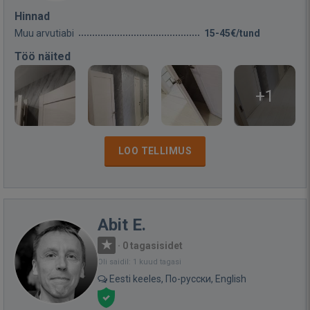
Hinnad
Muu arvutiabi
15-45€/tund
Töö näited
+1
LOO TELLIMUS
Abit E.
·
0 tagasisidet
Oli saidil: 1 kuud tagasi
Eesti keeles, По-русски, English