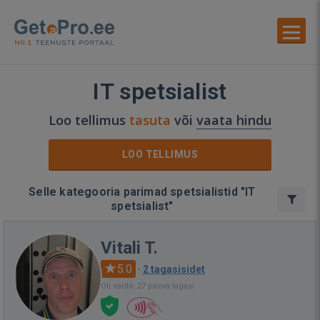
IT spetsialist
Loo tellimus
tasuta
või
vaata hindu
LOO TELLIMUS
Selle kategooria parimad spetsialistid "IT
spetsialist"
Vitali T.
5.0
·
2 tagasisidet
Oli saidil: 27 päeva tagasi