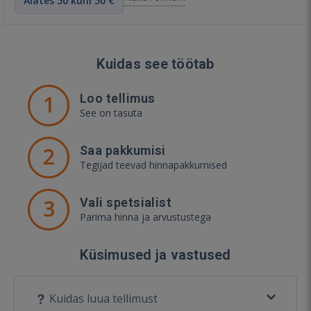
Alates 50 kuni 50 €
Kuidas see töötab
1
Loo tellimus
See on tasuta
2
Saa pakkumisi
Tegijad teevad hinnapakkumised
3
Vali spetsialist
Parima hinna ja arvustustega
Küsimused ja vastused
Kuidas luua tellimust