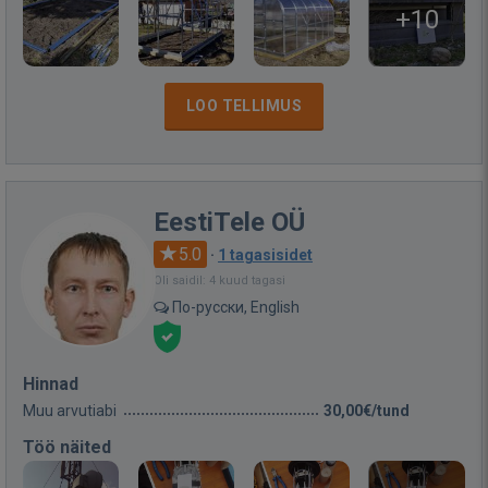
+10
LOO TELLIMUS
EestiTele OÜ
5.0
·
1 tagasisidet
Oli saidil: 4 kuud tagasi
По-русски, English
Hinnad
Muu arvutiabi
30,00€/tund
Töö näited