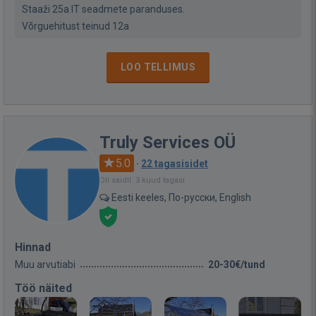
Staaži 25a IT seadmete paranduses.
Võrguehitust teinud 12a
LOO TELLIMUS
Truly Services OÜ
5.0
·
22 tagasisidet
Oli saidil: 3 kuud tagasi
Eesti keeles, По-русски, English
Hinnad
Muu arvutiabi
20-30€/tund
Töö näited