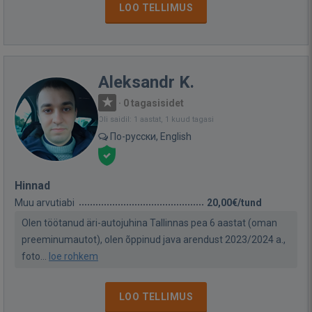
LOO TELLIMUS
Aleksandr K.
·
0 tagasisidet
Oli saidil: 1 aastat, 1 kuud tagasi
По-русски, English
Hinnad
Muu arvutiabi
20,00€/tund
Olen töötanud äri-autojuhina Tallinnas pea 6 aastat (oman
preeminumautot), olen õppinud java arendust 2023/2024 a.,
foto...
loe rohkem
LOO TELLIMUS