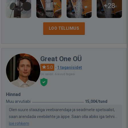
+28
LOO TELLIMUS
Great One OÜ
5.0
·
1 tagasisidet
Oli saidil: 6 kuud tagasi
Hinnad
Muu arvutiabi
15,00€/tund
Olen suure staaziga veebiarendaja ja seadmete spetsialist,
saan arendada veebilehte ja äppe. Saan olla abiks iga tehni...
loe rohkem