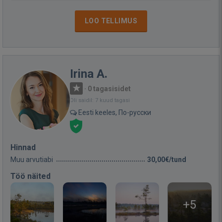
LOO TELLIMUS
Irina A.
·
0 tagasisidet
Oli saidil: 7 kuud tagasi
Eesti keeles, По-русски
Hinnad
Muu arvutiabi
30,00€/tund
Töö näited
+5