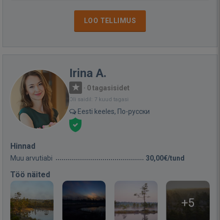
LOO TELLIMUS
Irina A.
·
0 tagasisidet
Oli saidil: 7 kuud tagasi
Eesti keeles, По-русски
Hinnad
Muu arvutiabi
30,00€/tund
Töö näited
+5