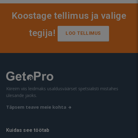
Koostage tellimus ja valige
tegija!
LOO TELLIMUS
Kiireim viis leidmaks usaldusväärset spetsialisti mistahes
ülesande jaoks.
Täpsem teave meie kohta
Kuidas see töötab