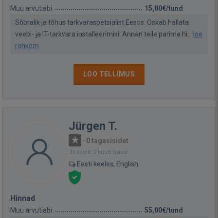
Muu arvutiabi
15,00€/tund
Sõbralik ja tõhus tarkvaraspetsialist Eestis. Oskab hallata
veebi- ja IT-tarkvara installeerimisi. Annan teile parima hi...
loe
rohkem
LOO TELLIMUS
Jürgen T.
·
0 tagasisidet
Oli saidil: 2 kuud tagasi
Eesti keeles, English
Hinnad
Muu arvutiabi
55,00€/tund