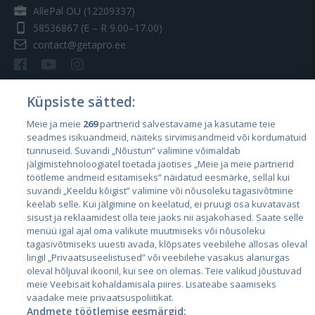
AllePal OÜ (12209337)
58536867
(E – R 9.00–17.00)
contact@getapro.ee
Küpsiste sätted:
Meie ja meie
269
partnerid salvestavame ja kasutame teie
Riigid
seadmes isikuandmeid, näiteks sirvimisandmeid või kordumatuid
Eesti
tunnuseid. Suvandi „Nõustun” valimine võimaldab
jälgimistehnoloogiatel toetada jaotises „Meie ja meie partnerid
Läti
töötleme andmeid esitamiseks” näidatud eesmärke, sellal kui
suvandi „Keeldu kõigist” valimine või nõusoleku tagasivõtmine
Leedu
keelab selle. Kui jälgimine on keelatud, ei pruugi osa kuvatavast
sisust ja reklaamidest olla teie jaoks nii asjakohased. Saate selle
menüü igal ajal oma valikute muutmiseks või nõusoleku
tagasivõtmiseks uuesti avada, klõpsates veebilehe allosas oleval
lingil „Privaatsuseelistused” või veebilehe vasakus alanurgas
oleval hõljuval ikoonil, kui see on olemas. Teie valikud jõustuvad
meie Veebisait kohaldamisala piires. Lisateabe saamiseks
vaadake meie privaatsuspoliitikat.
Andmete töötlemise eesmärgid: