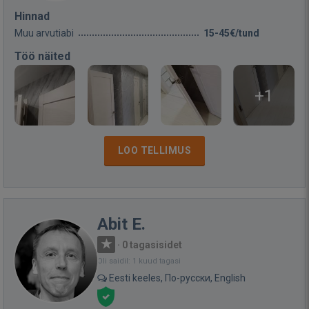
Hinnad
Muu arvutiabi
15-45€/tund
Töö näited
+1
LOO TELLIMUS
Abit E.
·
0 tagasisidet
Oli saidil: 1 kuud tagasi
Eesti keeles, По-русски, English