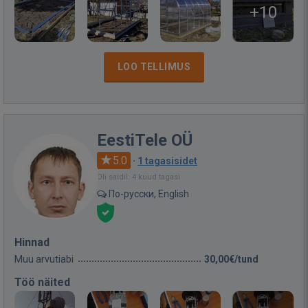
+10
LOO TELLIMUS
EestiTele OÜ
5.0
·
1 tagasisidet
Oli saidil: 4 kuud tagasi
По-русски, English
Hinnad
Muu arvutiabi
30,00€/tund
Töö näited