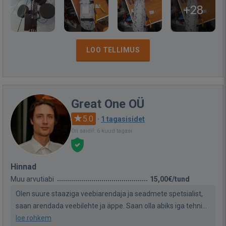
+28
LOO TELLIMUS
Great One OÜ
5.0
·
1 tagasisidet
Oli saidil: 6 kuud tagasi
Hinnad
Muu arvutiabi
15,00€/tund
Olen suure staaziga veebiarendaja ja seadmete spetsialist,
saan arendada veebilehte ja äppe. Saan olla abiks iga tehni...
loe rohkem