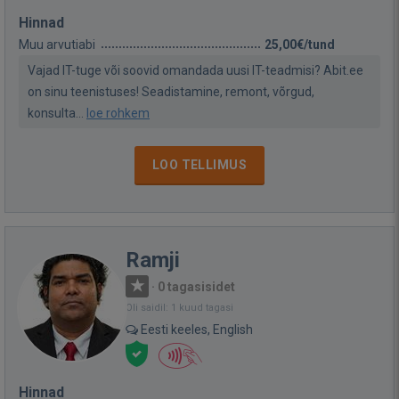
Hinnad
Muu arvutiabi
25,00€/tund
Vajad IT-tuge või soovid omandada uusi IT-teadmisi? Abit.ee
on sinu teenistuses! Seadistamine, remont, võrgud,
konsulta...
loe rohkem
LOO TELLIMUS
Ramji
·
0 tagasisidet
Oli saidil: 1 kuud tagasi
Eesti keeles, English
Hinnad