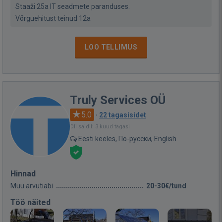
Staaži 25a IT seadmete paranduses.
Võrguehitust teinud 12a
LOO TELLIMUS
Truly Services OÜ
5.0
·
22 tagasisidet
Oli saidil: 3 kuud tagasi
Eesti keeles, По-русски, English
Hinnad
Muu arvutiabi
20-30€/tund
Töö näited