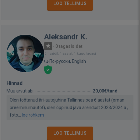
LOO TELLIMUS
Aleksandr K.
·
0 tagasisidet
Oli saidil: 1 aastat, 1 kuud tagasi
По-русски, English
Hinnad
Muu arvutiabi
20,00€/tund
Olen töötanud äri-autojuhina Tallinnas pea 6 aastat (oman
preeminumautot), olen õppinud java arendust 2023/2024 a.,
foto...
loe rohkem
LOO TELLIMUS