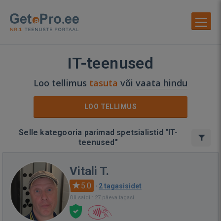
IT-teenused
Loo tellimus
tasuta
või
vaata hindu
LOO TELLIMUS
Selle kategooria parimad spetsialistid "IT-
teenused"
Vitali T.
5.0
·
2 tagasisidet
Oli saidil: 27 päeva tagasi