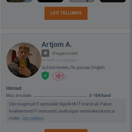
LOO TELLIMUS
Artjom A.
·
0 tagasisidet
Oli saidil: 9 kuud tagasi
Eesti keeles, По-русски, English
Hinnad
Muu arvutiabi
5-15€/tund
Olen kogenud IT-spetsialist AppArtA IT brändi all. Pakun
kvaliteetseid IT-teenuseid, sealhulgas veebirakenduste ja
mobii...
loe rohkem