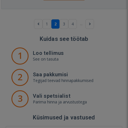
...
1
2
3
4
Kuidas see töötab
1
Loo tellimus
See on tasuta
2
Saa pakkumisi
Tegijad teevad hinnapakkumised
3
Vali spetsialist
Parima hinna ja arvustustega
Küsimused ja vastused