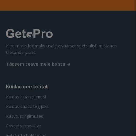
Kiireim viis leidmaks usaldusväärset spetsialisti mistahes
ülesande jaoks.
Täpsem teave meie kohta
Kuidas see töötab
Kuidas luua tellimust
Kuidas saada tegijaks
Kasutustingimused
Privaatsuspoliitika
Eelistuste haldamine