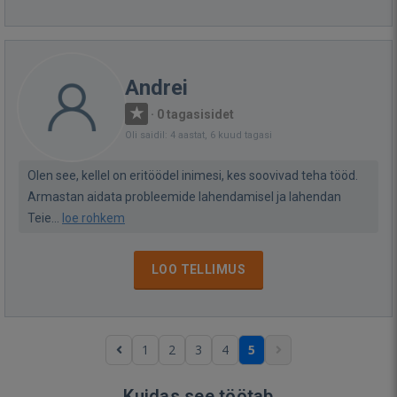
Andrei
·
0 tagasisidet
Oli saidil: 4 aastat, 6 kuud tagasi
Olen see, kellel on eritöödel inimesi, kes soovivad teha tööd.
Armastan aidata probleemide lahendamisel ja lahendan
Teie...
loe rohkem
LOO TELLIMUS
1
2
3
4
5
Kuidas see töötab