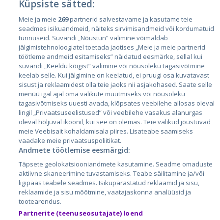
Küpsiste sätted:
Meie ja meie
269
partnerid salvestavame ja kasutame teie
Riigid
seadmes isikuandmeid, näiteks sirvimisandmeid või kordumatuid
Eesti
tunnuseid. Suvandi „Nõustun” valimine võimaldab
jälgimistehnoloogiatel toetada jaotises „Meie ja meie partnerid
Läti
töötleme andmeid esitamiseks” näidatud eesmärke, sellal kui
suvandi „Keeldu kõigist” valimine või nõusoleku tagasivõtmine
Leedu
keelab selle. Kui jälgimine on keelatud, ei pruugi osa kuvatavast
sisust ja reklaamidest olla teie jaoks nii asjakohased. Saate selle
menüü igal ajal oma valikute muutmiseks või nõusoleku
tagasivõtmiseks uuesti avada, klõpsates veebilehe allosas oleval
lingil „Privaatsuseelistused” või veebilehe vasakus alanurgas
oleval hõljuval ikoonil, kui see on olemas. Teie valikud jõustuvad
meie Veebisait kohaldamisala piires. Lisateabe saamiseks
vaadake meie privaatsuspoliitikat.
Andmete töötlemise eesmärgid:
City24.lv
CVbankas.lt
Täpsete geolokatsiooniandmete kasutamine. Seadme omaduste
City24.ee
Kainos.lt
aktiivne skaneerimine tuvastamiseks. Teabe säilitamine ja/või
ligipääs teabele seadmes. Isikupärastatud reklaamid ja sisu,
GetaPro.lv
Paslaugos.lt
reklaamide ja sisu mõõtmine, vaatajaskonna analüüsid ja
GetaPro.ee
auto24.ee
tootearendus.
Skelbiu.lt
KV.ee
Partnerite (teenuseosutajate) loend
Autoplius.lt
Osta.ee