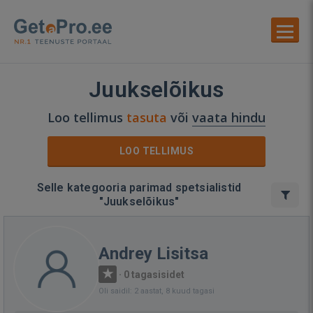
Juukselõikus
Loo tellimus
tasuta
või
vaata hindu
LOO TELLIMUS
Selle kategooria parimad spetsialistid
"Juukselõikus"
Andrey Lisitsa
·
0 tagasisidet
Oli saidil: 2 aastat, 8 kuud tagasi