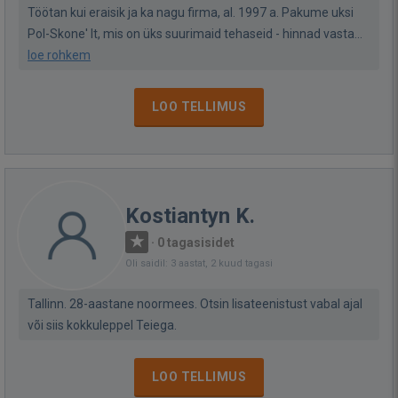
Töötan kui eraisik ja ka nagu firma, al. 1997 a. Pakume uksi
Pol-Skone' lt, mis on üks suurimaid tehaseid - hinnad vasta...
loe rohkem
LOO TELLIMUS
Kostiantyn K.
·
0 tagasisidet
Oli saidil: 3 aastat, 2 kuud tagasi
Tallinn. 28-aastane noormees. Otsin lisateenistust vabal ajal
või siis kokkuleppel Teiega.
LOO TELLIMUS