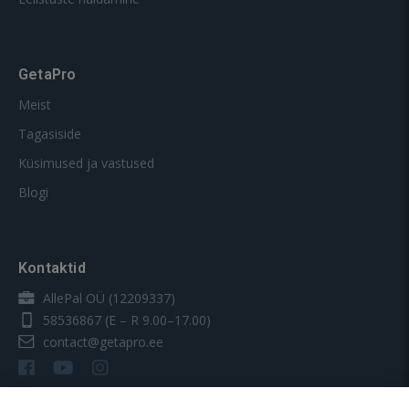
GetaPro
Meist
Tagasiside
Küsimused ja vastused
Blogi
Kontaktid
AllePal OÜ (12209337)
58536867
(E – R 9.00–17.00)
contact@getapro.ee