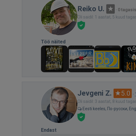
Reiko U.
·
0 tagasi
Oli saidil: 1 aastat, 5 kuud taga
Töö näited
Jevgeni Z.
5.0
·
Oli saidil: 3 aastat, 8 kuud taga
Eesti keeles, По-русски, Eng
Endast