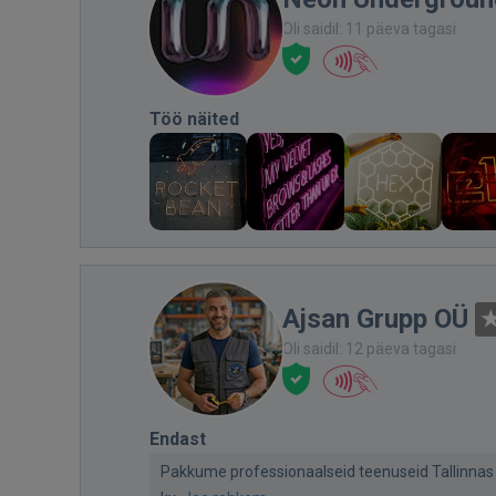
Oli saidil: 11 päeva tagasi
Töö näited
Ajsan Grupp OÜ
Oli saidil: 12 päeva tagasi
Endast
Pakkume professionaalseid teenuseid Tallinnas j