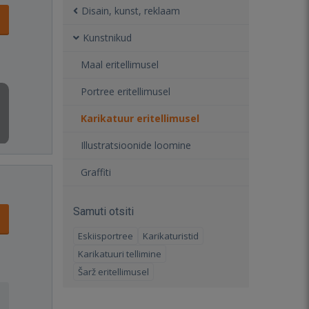
Disain, kunst, reklaam
Kunstnikud
Maal eritellimusel
Portree eritellimusel
Karikatuur eritellimusel
Illustratsioonide loomine
Graffiti
Samuti otsiti
Eskiisportree
Karikaturistid
Karikatuuri tellimine
Šarž eritellimusel