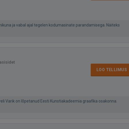
ikuna ja vabal ajal tegelen kodumasinate parandamisega. Näiteks
asisidet
LOO TELLIMUS
Eveli Varik on lõpetanud Eesti Kunstiakadeemia graafika osakonna.