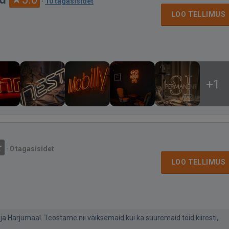
·
10 tagasisidet
LOO TELLIMUS
+1
·
0 tagasisidet
LOO TELLIMUS
a Harjumaal. Teostame nii väiksemaid kui ka suuremaid töid kiiresti,