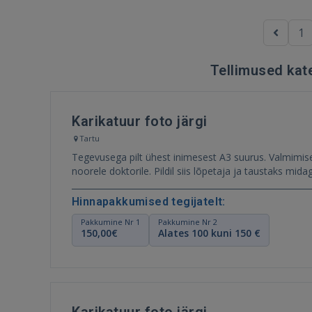
1
Tellimused kate
Karikatuur foto järgi
Tartu
Tegevusega pilt ühest inimesest A3 suurus. Valmimis
noorele doktorile. Pildil s
Hinnapakkumised tegijatelt:
Pakkumine Nr 1
Pakkumine Nr 2
150,00€
Alates 100 kuni 150 €