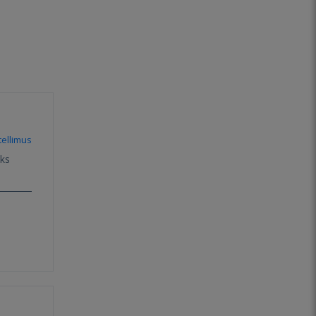
ellimus
eks