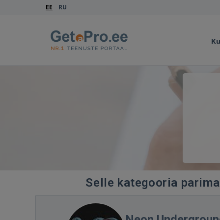
EE
RU
Ku
Selle kategooria parimad
Neon Undergroun