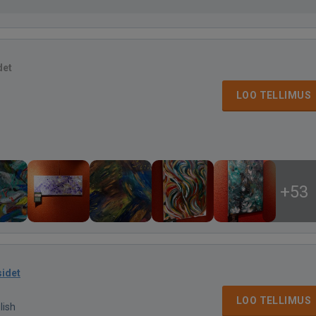
det
LOO TELLIMUS
+53
sidet
LOO TELLIMUS
lish