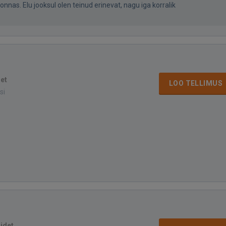
nnas. Elu jooksul olen teinud erinevat, nagu iga korralik
det
LOO TELLIMUS
si
sidet