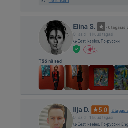
kv...
loe rohkem
Elina S.
·
0 tagasisi
Oli saidil: 1 kuud tagasi
Eesti keeles, По-русски
Töö näited
Ilja D.
5.0
·
2 tagasi
Oli saidil: 1 kuud tagasi
Eesti keeles, По-русски, Eng