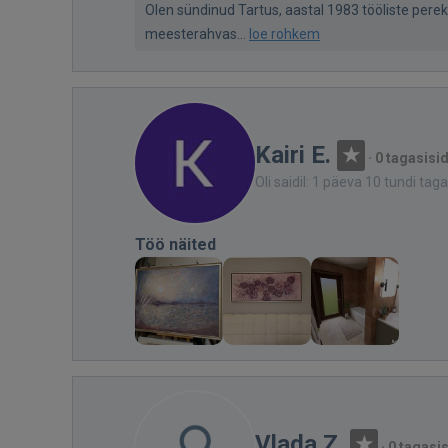
Olen sündinud Tartus, aastal 1983 tööliste pereko
meesterahvas...
loe rohkem
Kairi E.
·
0 tagasisi
Oli saidil: 1 päeva 10 tundi taga
Töö näited
Vlada Z.
·
0 tagasi