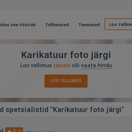
Loo tellim
idas see töötab
Tellimused
Teenused
Karikatuur foto järgi
Loo tellimus
tasuta
või
vaata hindu
LOO TELLIMUS
 spetsialistid "Karikatuur foto järgi"
d
5.0