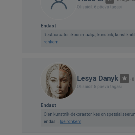
Oli saidil: 6 päeva tagasi
Endast
Restauraator, ikoonimaalija, kunstnik, kunstikriit
rohkem
Lesya Danyk
·
0
Oli saidil: 8 päeva tagasi
Endast
Olen kunstnik-dekoraator, kes on spetsialiseer
endas ...
loe rohkem