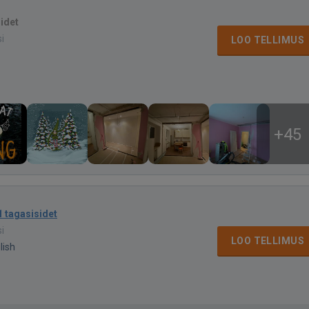
sidet
si
LOO TELLIMUS
+45
1 tagasisidet
si
LOO TELLIMUS
lish