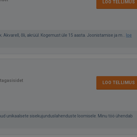
LOO TELLIMUS
ik. Akvarell, õli, akrüül. Kogemust üle 15 aasta. Joonistamise ja m...
loe
 tagasisidet
LOO TELLIMUS
unud unikaalsete sisekujunduslahenduste loomisele. Minu töö ühendab