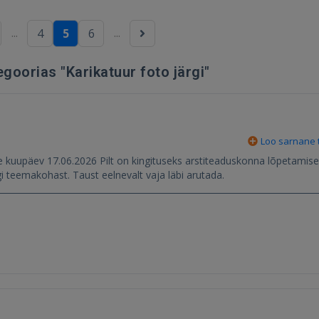
...
...
4
5
6
goorias "Karikatuur foto järgi"
Loo sarnane t
e kuupäev 17.06.2026 Pilt on kingituseks arstiteaduskonna lõpetamis
iis lõpetaja ja taustaks midagi teemakohast. Taust eelnevalt vaja läbi arutada.