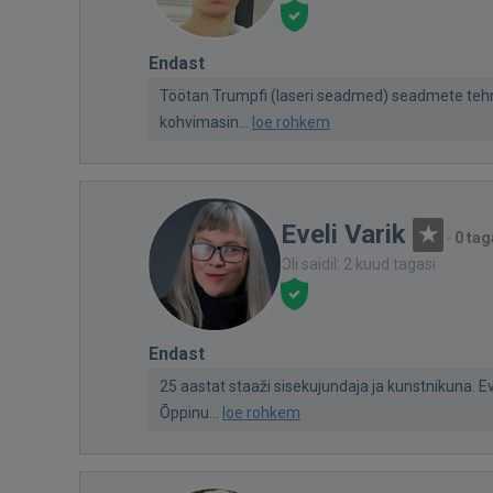
Endast
Töötan Trumpfi (laseri seadmed) seadmete tehn
kohvimasin...
loe rohkem
Eveli Varik
·
0 tag
Oli saidil: 2 kuud tagasi
Endast
25 aastat staaži sisekujundaja ja kunstnikuna. 
Õppinu...
loe rohkem