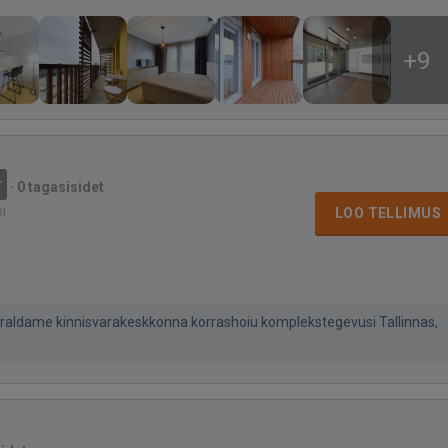
+9
·
0 tagasisidet
si
LOO TELLIMUS
rraldame kinnisvarakeskkonna korrashoiu komplekstegevusi Tallinnas,