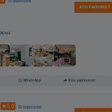
·
10 tagasisidet
KÜSI PAKKUMIST
0€/töö
WhatsApp
Küsi pakkumist
5.0
·
25 tagasisidet