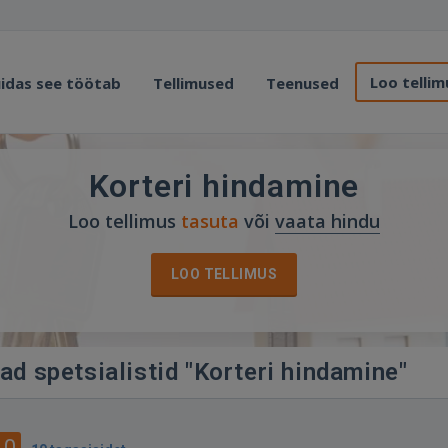
Loo tellim
idas see töötab
Tellimused
Teenused
Korteri hindamine
Loo tellimus
tasuta
või
vaata hindu
LOO TELLIMUS
ad spetsialistid "Korteri hindamine"
.0