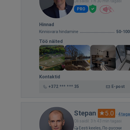
Oli saidil: 1 h 30 min tagasi
PRO
Hinnad
Kinnisvara hindamine
50-100
Töö näited
Kontaktid
+372 *** *** 35
E-post
Stepan
5.0
·
4 taga
Oli saidil: 3 h 43 min tagasi
Eesti keeles, По-русски