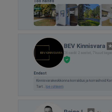
Töö näited
BEV Kinnisvara
Oli saidil: 2 aastat, 7 kuud taga
Endast
Kinnisvarakeskkonna korraldus ja korrashoid Ko
Tart...
loe rohkem