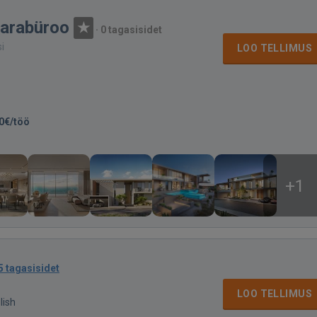
varabüroo
·
0 tagasisidet
si
LOO TELLIMUS
0€/töö
+1
5 tagasisidet
LOO TELLIMUS
lish