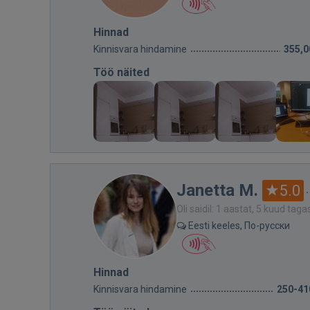
Hinnad
Kinnisvara hindamine
355,0
Töö näited
Janetta M.
5.0
Oli saidil: 1 aastat, 5 kuud taga
Eesti keeles, По-русски
Hinnad
Kinnisvara hindamine
250-41