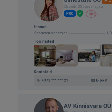
Oli saidil: 23 päeva tagasi
PRO
Hinnad
Kinnisvara hindamine
1,0
Töö näited
Kontaktid
+372 *** *** 21
E-post
AV Kinnisvara OÜ