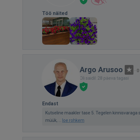
Töö näited
Argo Arusoo
·
0
Oli saidil: 28 päeva tagasi
Endast
Kutseline maakler tase 5. Tegelen kinnisvarag
müük, ...
loe rohkem