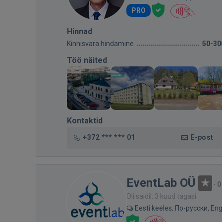
PRO
Hinnad
Kinnisvara hindamine
50-30
Töö näited
Kontaktid
+372 *** *** 01
E-post
EventLab OÜ
·
0
Oli saidil: 3 kuud tagasi
Eesti keeles, По-русски, Eng