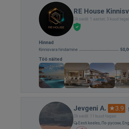
RE House Kinnis
Oli saidil: 1 aastat, 3 kuud taga
Hinnad
Kinnisvara hindamine
50,0
Töö näited
Jevgeni A.
3.9
·
Oli saidil: 11 kuud tagasi
Eesti keeles, По-русски, Eng