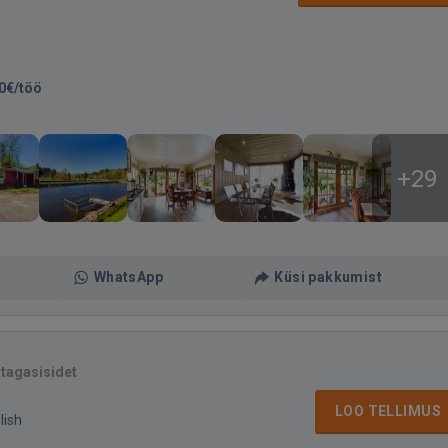
0€/töö
+29
WhatsApp
Küsi pakkumist
 tagasisidet
LOO TELLIMUS
lish