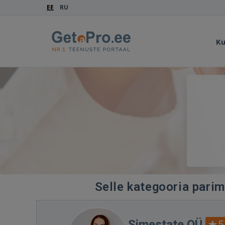
EE
RU
Ku
Selle kategooria parim
Simestate OÜ
5