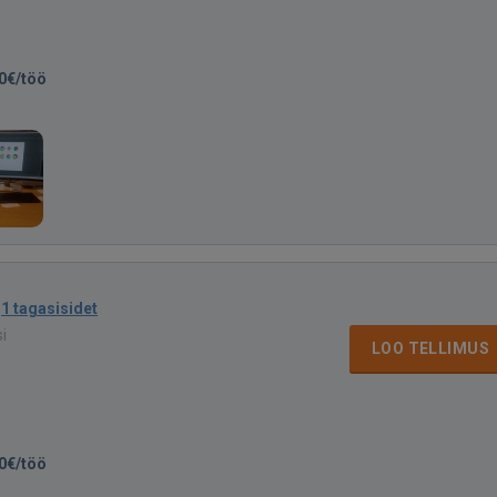
0€/töö
·
1 tagasisidet
si
LOO TELLIMUS
0€/töö