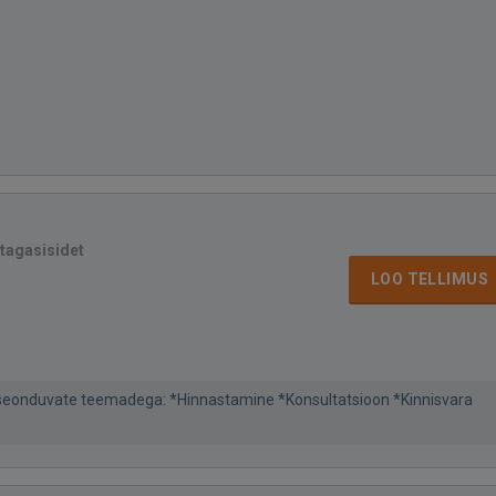
 tagasisidet
LOO TELLIMUS
a seonduvate teemadega: *Hinnastamine *Konsultatsioon *Kinnisvara