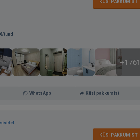
KÜSI PAKKUMIST
€/tund
+176
WhatsApp
Küsi pakkumist
sisidet
KÜSI PAKKUMIST