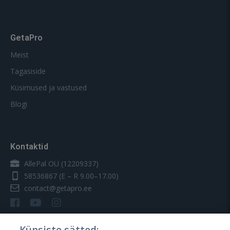
GetaPro
Meist
Tagasiside
Küsimused ja vastused
Blogi
Kontaktid
AllePal OÜ (12209337)
58536867
(E – R 9.00–17.00)
contact@getapro.ee
Küpsiste sätted: