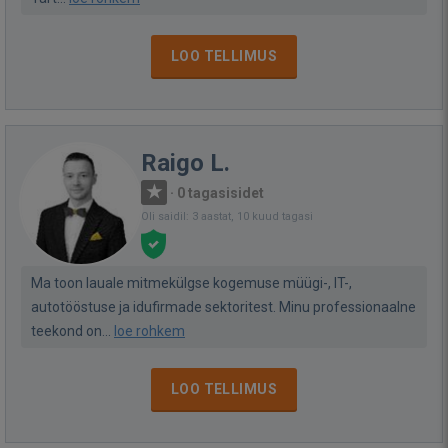
LOO TELLIMUS
Raigo L.
·
0 tagasisidet
Oli saidil: 3 aastat, 10 kuud tagasi
Ma toon lauale mitmekülgse kogemuse müügi-, IT-,
autotööstuse ja idufirmade sektoritest. Minu professionaalne
teekond on...
loe rohkem
LOO TELLIMUS