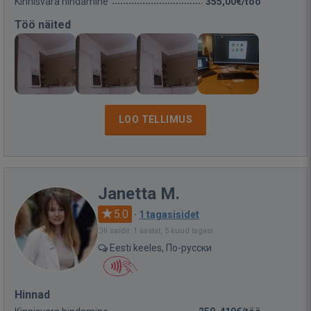
Kinnisvara hindamine
355,00€/töö
Töö näited
LOO TELLIMUS
Janetta M.
5.0
·
1 tagasisidet
Oli saidil: 1 aastat, 5 kuud tagasi
Eesti keeles, По-русски
Hinnad