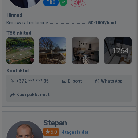
PRO
Hinnad
Kinnisvara hindamine
50-100€/tund
Töö näited
+1764
Kontaktid
+372 *** *** 35
E-post
WhatsApp
Küsi pakkumist
Stepan
5.0
·
4 tagasisidet