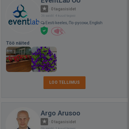
EventLab OÜ
·
0 tagasisidet
Oli saidil: 4 kuud tagasi
Eesti keeles, По-русски, English
Töö näited
LOO TELLIMUS
Argo Arusoo
·
0 tagasisidet
Oli saidil: 1 kuud tagasi