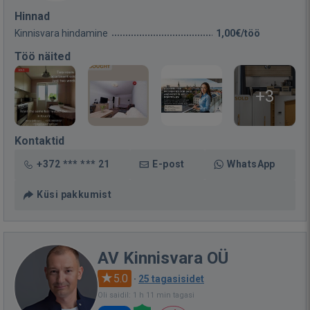
Hinnad
Kinnisvara hindamine
1,00€/töö
Töö näited
+3
Kontaktid
+372 *** *** 21
E-post
WhatsApp
Küsi pakkumist
AV Kinnisvara OÜ
5.0
·
25 tagasisidet
Oli saidil: 1 h 11 min tagasi