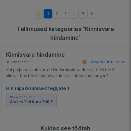
1
2
3
4
5
Tellimused kategoorias "Kinnisvara
hindamine"
Kinnisvara hindamine
Loo sarnane tellimus
Haabneeme
Kui palju maksab korteri hindamisakt aadressil :Heki tee 6,
viimsi . Kas teie hindamisaktid aktsepteerivad pangad?
Hinnapakkumised tegijatelt:
Pakkumine Nr 1
Alates 240 kuni 340 €
Kuidas see töötab