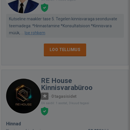
Kutseline maakler tase 5. Tegelen kinnisvaraga seonduvate
teemadega: *Hinnastamine *Konsultatsioon *Kinnisvara
müük, ...
loe rohkem
LOO TELLIMUS
RE House
Kinnisvarabüroo
·
0 tagasisidet
Oli saidil: 1 aastat, 3 kuud tagasi
Hinnad