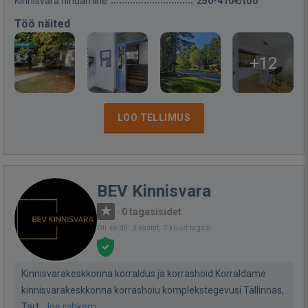
Kinnisvara hindamine
250-410€/töö
Töö näited
+12
LOO TELLIMUS
BEV Kinnisvara
·
0 tagasisidet
Oli saidil: 2 aastat, 7 kuud tagasi
Kinnisvarakeskkonna korraldus ja korrashoid Korraldame
kinnisvarakeskkonna korrashoiu komplekstegevusi Tallinnas,
Tart...
loe rohkem