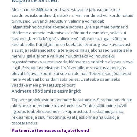
Meie ja meie
269
partnerid salvestavame ja kasutame teie
Riigid
seadmes isikuandmeid, näiteks sirvimisandmeid või kordumatuid
Eesti
tunnuseid. Suvandi „Nõustun” valimine võimaldab
jälgimistehnoloogiatel toetada jaotises „Meie ja meie partnerid
Läti
töötleme andmeid esitamiseks” näidatud eesmärke, sellal kui
suvandi „Keeldu kõigist” valimine või nõusoleku tagasivõtmine
Leedu
keelab selle. Kui jälgimine on keelatud, ei pruugi osa kuvatavast
sisust ja reklaamidest olla teie jaoks nii asjakohased. Saate selle
menüü igal ajal oma valikute muutmiseks või nõusoleku
tagasivõtmiseks uuesti avada, klõpsates veebilehe allosas oleval
lingil „Privaatsuseelistused” või veebilehe vasakus alanurgas
oleval hõljuval ikoonil, kui see on olemas. Teie valikud jõustuvad
meie Veebisait kohaldamisala piires. Lisateabe saamiseks
vaadake meie privaatsuspoliitikat.
Andmete töötlemise eesmärgid:
City24.lv
CVbankas.lt
Täpsete geolokatsiooniandmete kasutamine. Seadme omaduste
City24.ee
Kainos.lt
aktiivne skaneerimine tuvastamiseks. Teabe säilitamine ja/või
ligipääs teabele seadmes. Isikupärastatud reklaamid ja sisu,
GetaPro.lv
Paslaugos.lt
reklaamide ja sisu mõõtmine, vaatajaskonna analüüsid ja
GetaPro.ee
auto24.ee
tootearendus.
Skelbiu.lt
KV.ee
Partnerite (teenuseosutajate) loend
Autoplius.lt
Osta.ee