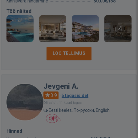
Kinnisvara hindamine
50,00€/töö
Töö näited
+4
LOO TELLIMUS
Jevgeni A.
3.9
·
5 tagasisidet
Oli saidil: 11 kuud tagasi
Eesti keeles, По-русски, English
Hinnad