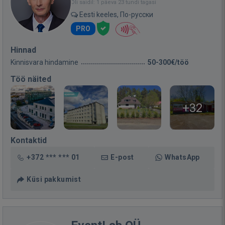
Oli saidil: 1 päeva 23 tundi tagasi
Eesti keeles, По-русски
PRO
Hinnad
Kinnisvara hindamine
50-300€/töö
Töö näited
+32
Kontaktid
+372 *** *** 01
E-post
WhatsApp
Küsi pakkumist