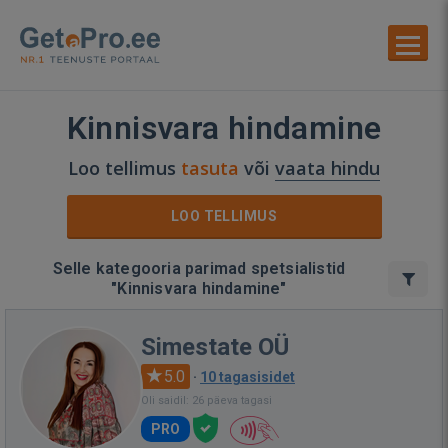
Kinnisvara hindamine
Loo tellimus
tasuta
või
vaata hindu
LOO TELLIMUS
Selle kategooria parimad spetsialistid
"Kinnisvara hindamine"
Simestate OÜ
5.0
·
10 tagasisidet
Oli saidil: 26 päeva tagasi
PRO