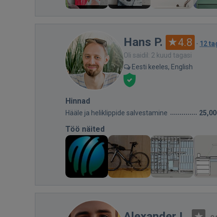
Hans P.
4.8
·
12 ta
Oli saidil: 2 kuud tagasi
Eesti keeles, English
Hinnad
Hääle ja heliklippide salvestamine
25,00
Töö näited
Alexander L.