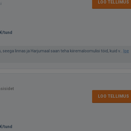
LOO TELLIMUS
si
€/tund
as, seega linnas ja Harjumaal saan teha kiiremaloomulisi töid, kuid v...
loe
asisidet
LOO TELLIMUS
€/tund