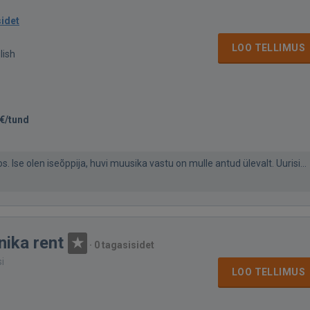
sidet
LOO TELLIMUS
lish
€/tund
Ise olen iseõppija, huvi muusika vastu on mulle antud ülevalt. Uurisi...
nika rent
·
0 tagasisidet
si
LOO TELLIMUS