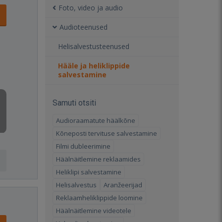
Foto, video ja audio
Audioteenused
Helisalvestusteenused
Hääle ja heliklippide
salvestamine
Samuti otsiti
Audioraamatute häälkõne
Kõneposti tervituse salvestamine
Filmi dubleerimine
Häälnäitlemine reklaamides
Heliklipi salvestamine
Helisalvestus
Aranžeerijad
Reklaamheliklippide loomine
Häälnäitlemine videotele