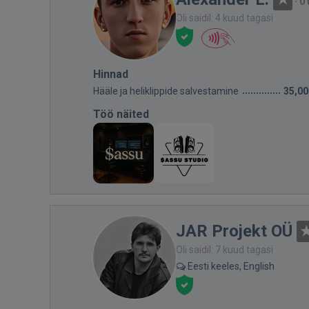
·
0 
Oli saidil: 4 kuud tagasi
Hinnad
Hääle ja heliklippide salvestamine
35,00
Töö näited
JAR Projekt OÜ
Oli saidil: 7 kuud tagasi
Eesti keeles, English