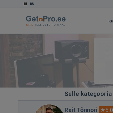
EE
RU
Ku
Selle kategooria
Rait Tõnnori
5.0