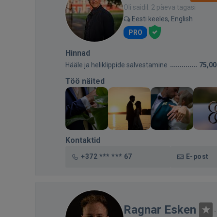
Oli saidil: 2 päeva tagasi
Eesti keeles, English
PRO
Hinnad
Hääle ja heliklippide salvestamine
75,00
Töö näited
Kontaktid
+372 *** *** 67
E-post
Ragnar Esken