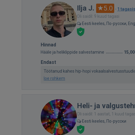
Ilja J.
5.0
·
1 tagasi
Oli saidil: 9 kuud tagasi
Eesti keeles, По-русски, Eng
Hinnad
Hääle ja heliklippide salvestamine
15,00
Endast
Töötanud kahes hip-hopi vokaalsalvestusstuudios. 
loe rohkem
Heli- ja valgusteh
Oli saidil: 1 aastat, 1 kuud taga
Eesti keeles, По-русски