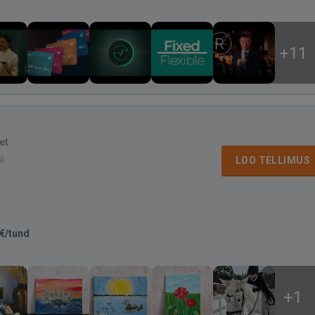
+11
et
si
LOO TELLIMUS
€/tund
+1