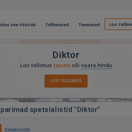
Loo tellim
idas see töötab
Tellimused
Teenused
Diktor
Loo tellimus
tasuta
või
vaata hindu
LOO TELLIMUS
 parimad spetsialistid "Diktor"
·
4 tagasisidet