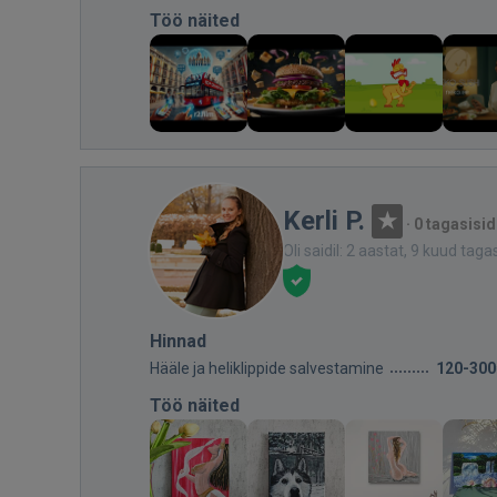
Töö näited
Kerli P.
·
0 tagasisid
Oli saidil: 2 aastat, 9 kuud taga
Hinnad
Hääle ja heliklippide salvestamine
120-300
Töö näited