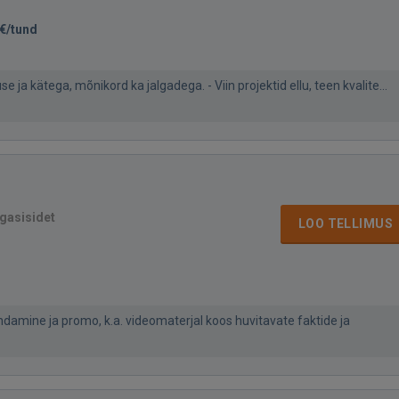
€/tund
ja kätega, mõnikord ka jalgadega. - Viin projektid ellu, teen kvalite...
agasisidet
LOO TELLIMUS
ndamine ja promo, k.a. videomaterjal koos huvitavate faktide ja