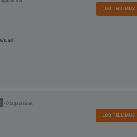
tagasisidet
LOO TELLIMUS
€/tund
·
0 tagasisidet
LOO TELLIMUS