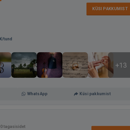
KÜSI PAKKUMIST
€/tund
+13
WhatsApp
Küsi pakkumist
·
0 tagasisidet