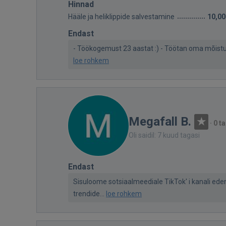
Hinnad
Hääle ja heliklippide salvestamine
10,00
Endast
- Töökogemust 23 aastat :) - Töötan oma mõistuse 
loe rohkem
Megafall B.
·
0 t
Oli saidil: 7 kuud tagasi
Endast
Sisuloome sotsiaalmeediale TikTok' i kanali ede
trendide...
loe rohkem