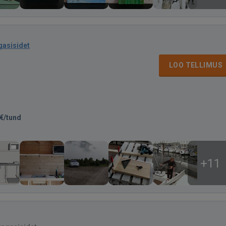
gasisidet
LOO TELLIMUS
€/tund
+11