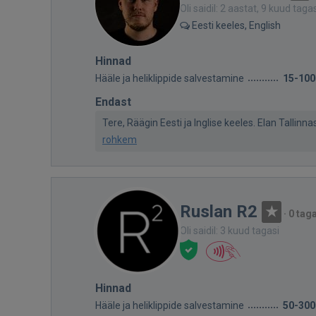
Oli saidil: 2 aastat, 9 kuud taga
Eesti keeles, English
Hinnad
Hääle ja heliklippide salvestamine
15-100
Endast
Tere, Räägin Eesti ja Inglise keeles. Elan Tallinn
rohkem
Ruslan R2
·
0 tag
Oli saidil: 3 kuud tagasi
Hinnad
Hääle ja heliklippide salvestamine
50-300